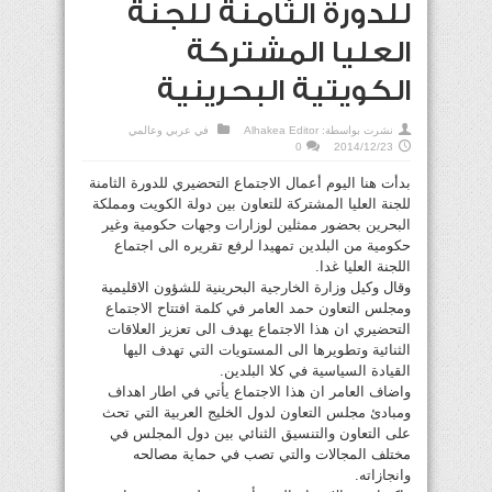
للدورة الثامنة للجنة
العليا المشتركة
الكويتية البحرينية
نشرت بواسطة:
Alhakea Editor
في
عربي وعالمي
0
2014/12/23
بدأت هنا اليوم أعمال الاجتماع التحضيري للدورة الثامنة
للجنة العليا المشتركة للتعاون بين دولة الكويت ومملكة
البحرين بحضور ممثلين لوزارات وجهات حكومية وغير
حكومية من البلدين تمهيدا لرفع تقريره الى اجتماع
اللجنة العليا غدا.
وقال وكيل وزارة الخارجية البحرينية للشؤون الاقليمية
ومجلس التعاون حمد العامر في كلمة افتتاح الاجتماع
التحضيري ان هذا الاجتماع يهدف الى تعزيز العلاقات
الثنائية وتطويرها الى المستويات التي تهدف اليها
القيادة السياسية في كلا البلدين.
واضاف العامر ان هذا الاجتماع يأتي في اطار اهداف
ومبادئ مجلس التعاون لدول الخليج العربية التي تحث
على التعاون والتنسيق الثنائي بين دول المجلس في
مختلف المجالات والتي تصب في حماية مصالحه
وانجازاته.