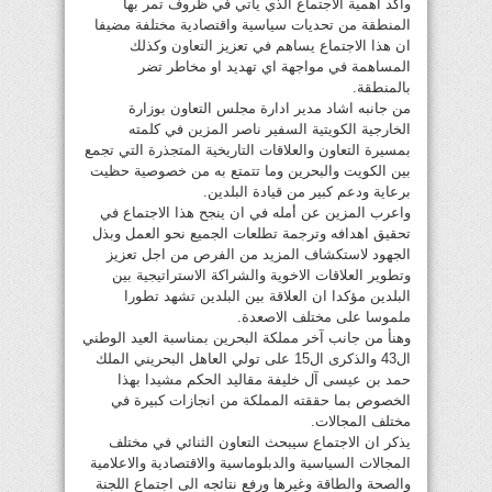
واكد اهمية الاجتماع الذي يأتي في ظروف تمر بها
المنطقة من تحديات سياسية واقتصادية مختلفة مضيفا
ان هذا الاجتماع يساهم في تعزيز التعاون وكذلك
المساهمة في مواجهة اي تهديد او مخاطر تضر
بالمنطقة.
من جانبه اشاد مدير ادارة مجلس التعاون بوزارة
الخارجية الكويتية السفير ناصر المزين في كلمته
بمسيرة التعاون والعلاقات التاريخية المتجذرة التي تجمع
بين الكويت والبحرين وما تتمتع به من خصوصية حظيت
برعاية ودعم كبير من قيادة البلدين.
واعرب المزين عن أمله في ان ينجح هذا الاجتماع في
تحقيق اهدافه وترجمة تطلعات الجميع نحو العمل وبذل
الجهود لاستكشاف المزيد من الفرص من اجل تعزيز
وتطوير العلاقات الاخوية والشراكة الاستراتيجية بين
البلدين مؤكدا ان العلاقة بين البلدين تشهد تطورا
ملموسا على مختلف الاصعدة.
وهنأ من جانب آخر مملكة البحرين بمناسبة العيد الوطني
ال43 والذكرى ال15 على تولي العاهل البحريني الملك
حمد بن عيسى آل خليفة مقاليد الحكم مشيدا بهذا
الخصوص بما حققته المملكة من انجازات كبيرة في
مختلف المجالات.
يذكر ان الاجتماع سيبحث التعاون الثنائي في مختلف
المجالات السياسية والدبلوماسية والاقتصادية والاعلامية
والصحة والطاقة وغيرها ورفع نتائجه الى اجتماع اللجنة