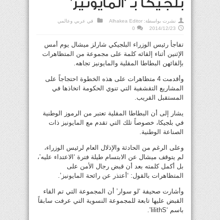
بلجيكا بـ ‘المايونيز’
نشرت بواسطة:
Alhakea Editor
في
عربي وعالمي
0
2014/12/23
تفاجأ رئيس الوزراء البلجيكي شارلز ميشال يوم أمس
الإثنين أثناء إلقائه كلمة على مجموعة من المتظاهرات
بإلقائهن البطاطا المقلية والمايونيز تجاهه.
وأقدمت 4 متظاهرات على هذه الخطوة احتجاجاً على
المشاريع التقشفية التي تنوي الحكومة اتخاذها في
المستقبل القريب.
يشار إلى أن البطاطا المقلية تعتبر من الرموز الوطنية
في بلجيكا، خصوصاً تلك التي تقدم مع المايونيز ذات
الصناعة الوطنية.
وعلى الرغم من الحادثة والإذلال العام لرئيس الوزراء،
لم يتوقف ميشال عن الابتسام طيلة فترة ‘الاعتداء عليه’،
بل أكمل كلمته بعد أن قبض رجال الأمن على
المتظاهرات بالقول: ‘أعتذر عن رائحة المايونيز’.
وأشارت صحيفة ‘لو سوار’ أن المجموعة التي تم القاء
القبض عليها تابعة للمجموعة النسوية التي عرفت سابقاً
باسم ‘lilithS’.