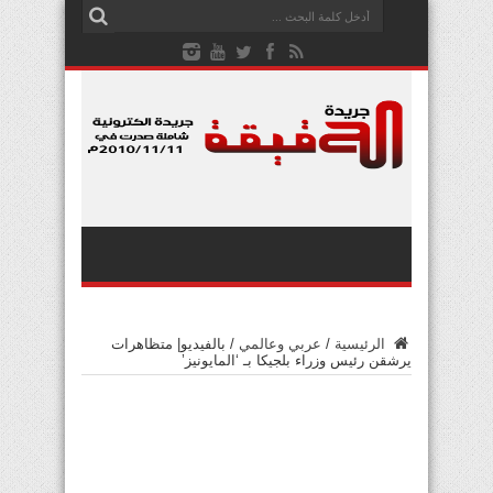
الرئيسية
/
عربي وعالمي
/
بالفيديو| متظاهرات
يرشقن رئيس وزراء بلجيكا بـ ‘المايونيز’