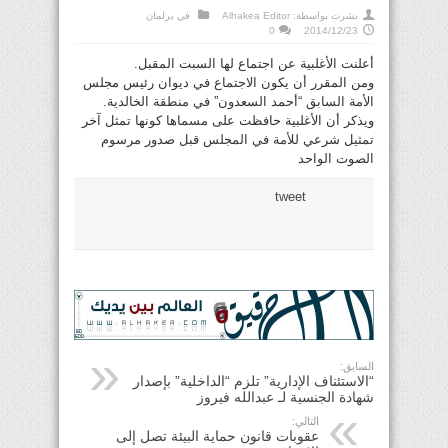
نشرت بواسطة:
Alhakea Editor
في
برلمان
0
2014/12/23
أعلنت الأغلبية عن اجتماع لها السبت المقبل.
ومن المقرر أن يكون الاجتماع في ديوان رئيس مجلس
الأمة السابق “أحمد السعدون” في منطقة الخالدية.
ويذكر أن الأغلبية حافظت على مسماها كونها تمثل آخر
تمثيل شرعي للأمة في المجلس قبل صدور مرسوم
الصوت الواحد
tweet
السابق:
“الاستئناف الإدارية” تلزم “الداخلية” بإصدار
شهادة الجنسية لـ عبدالله فيروز
التالي:
عقوبات قانون حماية البيئة تصل إلى