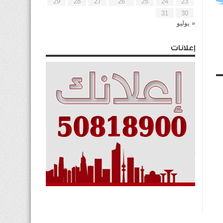
29
28
27
26
25
24
23
31
30
« يوليو
إعلانات