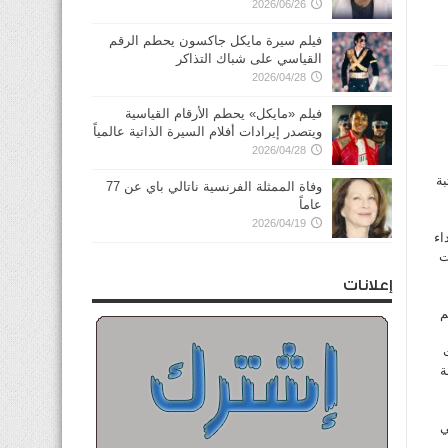
2026/06/26
فيلم سيرة مايكل جاكسون يحطم الرقم
القياسي على شباك التذاكر
2026/04/28
فيلم «مايكل» يحطم الأرقام القياسية
ويتصدر إيرادات أفلام السيرة الذاتية عالمياً
2026/04/28
بة
وفاة الممثلة الفرنسية ناتالي باي عن 77
عاماً
2026/04/19
اء
ت
إعلانات
م
ة
ي