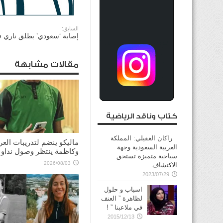
السابق:
إصابة ‘سعودي’ بطلق ناري ف
مقالات مشابهة
كتاب وناقد الرياضية
راكان الغفيلي: المملكة
ماليكو ينضم لتدريبات العر
العربية السعودية وجهة
وكاظمة ينتظر وصول نداو
سياحية متميزة تستحق
2026/08/03
الاكتشاف
2023/07/29
اسباب و حلول
لظاهرة ” العنف
في ملاعبنا ” !
2015/12/13