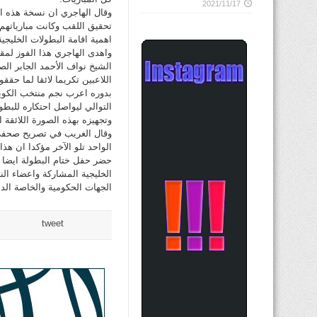
2021/11/17
وقال الهاجري ان نسخة هذه 
تحقيق اللقب وكانت مبارياتهم 
اهمية اقامة البطولات الخليج
واهدى الهاجري هذا الفوز لمقا
الشيخ نواف الأحمد الجابر الص
اللاعبين تكريما لائقا لما حققو
بدوره اعرب نجم منتخب الكوي
التوالي ليواصل احتكاره للبطو
وتجهيزه بهذه الصورة اللائقة ا
وقال الغريب في تصريح صحفي م
الواحد تلو الآخر مؤكدا ان هذا
حضر حفل ختام البطولة ايضا ر
الخليجية المشاركة واعضاء ال
الجهات الحكومية والخاصة الدا
tweet