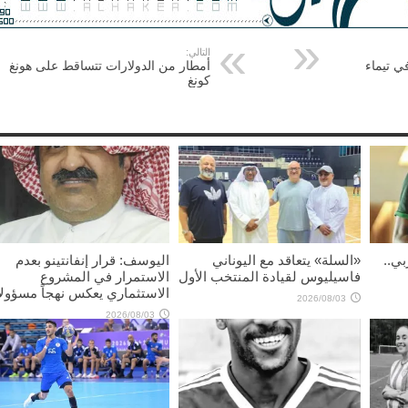
التالي:
ي تيماء
أمطار من الدولارات تتساقط على هونغ
كونغ
بي..
«السلة» يتعاقد مع اليوناني
اليوسف: قرار إنفانتينو بعدم
فاسيليوس لقيادة المنتخب الأول
الاستمرار في المشروع
الاستثماري يعكس نهجاً مسؤولاً
2026/08/03
2026/08/03