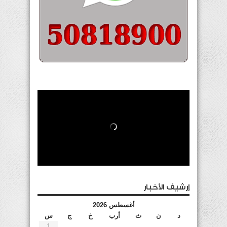
إرشيف الأخبار
أغسطس 2026
د
ن
ث
أرب
خ
ج
س
1