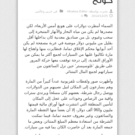
كونغ
نشرت بواسطة:
Alhakea Editor
في
عربي وعالمي
0
2014/12/25
السماء أمطرت دولارات على هونغ أمس الأربعاء، لكن
مصدرها لم يكن من مياه البحار والأنهار المتبخرة إلى
سحب وغيوم، بل من صناديق معدنية كان بداخلها أقل
بقليل من مليوني دولار موضبة في عربة مصفحة لم يكن
أحد أبوابها محكم الإغلاق تماما، فتطايرت منها واهتاج لها
مارة تكالبوا عليها من السيارات لجمع أكثر ما يمكن من
الأوراق النقدية، إلى درجة توقفت معها حركة المرور
على طريق ‘غلوسيستر’ حين نزل السائقون من
سياراتهم لجمع المال المتناثر.
وأظهرت صور ولقطات تلفزيونية عدداً كبيراً من المارة
وهم يسارعون إلى المكان لنيل نصيبهم من الدولارات،
ووصل رجال شرطة، بعضهم كان مسلحاً ويرتدي سترات
واقية من الرصاص وخوذات على عجل إلى المكان
لتأمين المنطقة التي انتشرت فيها أوراق مالية قيمتها
مليون و960 ألف دولار، إلا أن بعضاً منها التقطه المارة
والسائقون، وغير معروف حجمه تماما، فيما تمكنت
الشرطة من استعادة معظم المبلغ المتناثر، وبعض ما
جمعه المارة بعد أن حاصرت الكان بما فيه من سيارات.