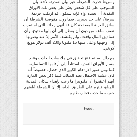
وسريعاً حذرت الشرطة عبر بيان أصدرته لاحقاً بأن
المتوجب على كل شخص يعثر على بعض تلك الأوراق
النقدية أن يعيده ‘وإلا فإنه سيكون قد ارتكب جريمة
سرقة’، على حد تعبيرها، فيما روت مفوضية الشرطة أن
سائق العربة المصفحة كان قد أنهى رحلته التي استمرت
نصف ساعة من دون أن يفطن إلى أن بابها مفتوح، وأن
صناديق المال وقعت، ولم يكتشف الأمر إلا عند وصولها
إلى وجهتها وعلى متنها 15 مليونا و230 ألف دولار هونغ
كونغي.
مع ذلك، سيتم فتح تحقيق في ملابسات الحادث وتتبع
مسار الأوراق النقدية استناداً إلى أرقامها التسلسلية،
كما ومن صور الازدحام الكبير الذي حصل، خصوصاً أنه
كان عشية الاحتفال بعيد الميلاد، فيما ذكر بعض المارة
أنهم اعتقدوا أن مليونيرا ما رغب بإهداء سكان المدينة
المبلغ، فنثره على الطريق العام، إلا أن الشرطة أبلغتهم
حقيقة ما حدث فخاب ظنهم
tweet