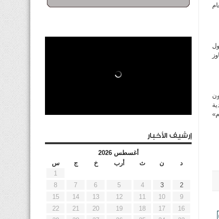
لعام
أول
480 متجرا وتتجاوز
ون
ية
م»
إرشيف الأخبار
أغسطس 2026
د
ن
ث
أرب
خ
ج
س
1
8
7
6
5
4
3
2
15
14
13
12
11
10
9
22
21
20
19
18
17
16