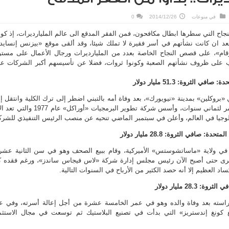
في
منوعات
2014/12/26
0
جاح التي سطرها ابطال مكافحون، فمن الفقر المدقع الى عالم المليارديرات، إذ كون
بعد ان كانت نشأتهم في أسر فقيرة لا تملك شيئا، وقد ألقى موقع «بيزنس إنسايد
قام»، على قصص النجاح الخاصة بعدد من المليارديرات ورجال الأعمال على مست
غلب على ظروف نشأتهم الصعبة وكونوا ثروات، فضلا عن تأسيسهم أكبر الشركات ع
«بروكلين» بمدينة «نيويورك»، بعد وفاة أمه بالتبني اضطر إلى ترك الكلية وانتقل إ
«كاليفورنيا» للعمل الذي استمر لثماني سنوات، وأسس شركة تطوير البرمجيات «أوراكل» عام 77
وجيا في العالم، وأعلن في سبتمبر الماضي تنحيه عن منصب الرئيس التنفيذي للشرك
 في ولاية «ماساتشوستس» الأميركية، وقام ببيع الصحف وهو في سن الثانية عشر
خرى حتى أصبح الآن رئيس مجلس إدارة شركة «لاس فيجاس ساندز»، ورغم فقده 
كساد العظيم إلا أنه حصد الكثير من الأرباح في السنوات التالية.
راسته بعد وفاة والده وهو في عمر الخامسة عشرة من أجل إعالة أسرته، وفي ع
غ كونغ إندستريز» التي بدأت في تصنيع البلاستيك ثم توسعت في مجال الاستثم