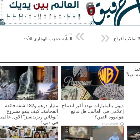
التالي:
«الشؤون»: سحب تراخيص 3 صالات أفراح
النيابة حجزت الهجاري للأحد
يد
نفسه بديلاً
ديون بالمليارات تهدد أكبر اندماج
مليار درهم و182 شقة فائقة
إعلامي في العالم.. هل تدفع
الفخامة.. كيف يبدو مشروع
هوليوود الثمن؟
“بوغاتي ريزيدنسز” الأول عالمياً
في دبي؟
2026/05/31
2026/05/19