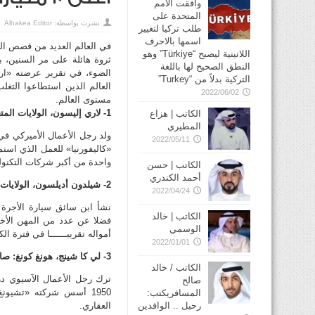
وافقت الأمم
المتحدة على
نشرت بواسطة:
Alhakea Editor
طلب تركيا لتغيير
اسمها بالاحرف
في العالم العديد من قصص الن
اللاتينية ليصبح “Türkiye” وهو
ثروة هائلة على مر السنين، 
النطق الصحيح لها باللغة
الضوء، في تقرير عرضته «ار
التركية بدلاً من “Turkey”
العالم الذين استطاعوا الت
2022/06/02
مستوى العالم.
1- لاري إليسون، الولايات المتحدة: صافي الثروة: 51.3 مليار دولار
الكاتب | هزاع
المطيري
ولد رجل الأعمال الأميركي في 
2022/05/11
واحدة من أكبر شركات التكنول
الكاتب | حسن
أحمد الكندري
2- شيلدون أديلسون، الولايات المتحدة: صافي الثروة: 28.8 مليار دولار
2022/04/24
نشأ ابن سائق سيارة الأجرة
الكاتب | خالد
فضلا عن عدد من المهن الأ
الوسمي
أمواله تقريبــــــا في فترة ال
2022/01/01
3- لي كا شينج، هونغ كونغ: صافي الثروة: 28.3 مليار دولار
الكاتب / خالد
ترك رجل الأعمال الآسيوي د
صالح
1950 أسس شركته «تشيون
المسافريكتب:
رحيل .. الوافدين
العقاري.