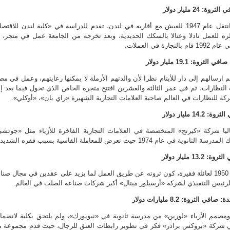
نجا من الغزو النازي للمجر وانتقل عام 1947 للعيش مع أقاربه في لندن، تقدم للدراسة في «كلية لندن للاقتص
ه للعمل نادلا وعتالا بالسكك الحديدية، وبعد تخرجه من الجامعة عمل في متجر، 
في العملات.
رسالهم إلى دار للأيتام نظرا لأن والدتهم الأرملة لا يمكنها رعايتهم، وعمل في مص
النظارات، ثم في عمر الثالثة والعشرين افتتح متجره الخاص الذي تحول فيما بعد إ
ة للنظارات في العالم صاحبة العلامات التجارية الشهيرة «راي بان»، «أوكلي».
يا شركة «كيرنج» المتخصصة في العلامات التجارية الفاخرة للأزياء مثل «جوتش
 1974 حيث تعرض للمعاملة القاسية بسبب فقره الشديد.
ولد الملياردير الهندي في عام 1950 لعائلة فقيرة، كون ثروته عن طريق العمل لما يزيد على عقدين في مجال صن
رئيس التنفيذي لشركة «أرسيلور ميتال» أكبر شركات صناعة الصلب في العالم.
ومصمم الأزياء «لورين» من مدرسة ثانوية في «نيويورك»، ولم يلتحق بكلية لانضما
شركة «بروكس براذر» فكر في تطوير رابطات العنق للرجال، حيث قدم مجموعة 