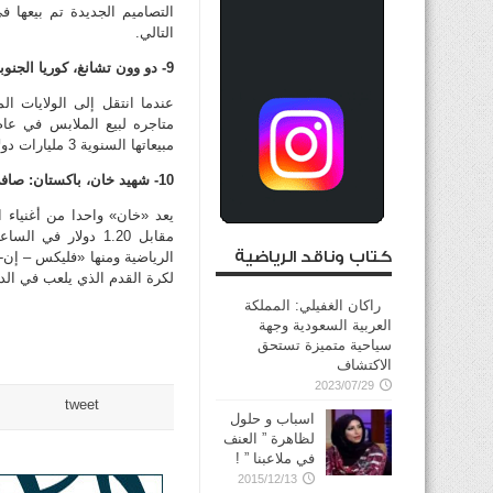
التالي.
9- دو وون تشانغ، كوريا الجنوبية: صافي الثروة: 5.5 مليارات دولار
مبيعاتها السنوية 3 مليارات دولار.
10- شهيد خان، باكستان: صافي الثروة: 4.4 مليارات دولار
يعد «خان» واحدا من أغنياء 
مقابل 1.20 دولار 
كتاب وناقد الرياضية
الرياضية ومنها «فليكس – إن- 
لكرة القدم الذي يلعب في الدو
راكان الغفيلي: المملكة
العربية السعودية وجهة
سياحية متميزة تستحق
الاكتشاف
2023/07/29
tweet
اسباب و حلول
لظاهرة ” العنف
في ملاعبنا ” !
2015/12/13