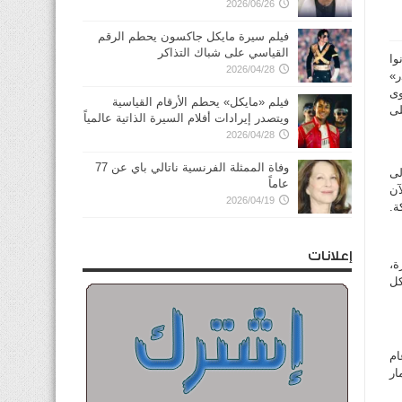
2026/06/26
فيلم سيرة مايكل جاكسون يحطم الرقم
القياسي على شباك التذاكر
وا
2026/04/28
ر»
وى
فيلم «مايكل» يحطم الأرقام القياسية
لى
ويتصدر إيرادات أفلام السيرة الذاتية عالمياً
2026/04/28
وفاة الممثلة الفرنسية ناتالي باي عن 77
لى
عاماً
19 والتي تعد الآن
2026/04/19
ة.
إعلانات
ة،
كل
ام
ار