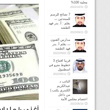
محلية 100%
2022/10/31
7 نصائح للرسم
للمبتدئين ،،،
بقلم : أ. بدر فهد
الطشه
2022/09/21
مدارس الفنون
،،، بقلم أ. بدر
فهد الطشه
2022/09/02
قريبا افتتاح 3
خطوط مترو في
2022/08/12
النائب د.
عبدالكريم
الكندري يكتب |
من داخل
اعتصام مجلس الأمة
2022/06/16
أغنى 10 مليارديرات.. بدأوا من الفقر المدقع