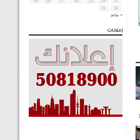
29
28
27
26
25
24
23
31
30
« يوليو
إعلانات