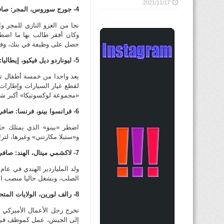
2021/11/17
4- جورج سوروس، المجر: صافي الثروة: 24 مليار دولار
وكان أفقر طالب بها ما اضطر
حصل على وظيفة في بنك، وفي عام 1992 قام بالتجارة 
5- ليوناردو ديل فيكيو، إيطاليا: صافي الثروة: 19.1 مليار دولار
يعد واحدا من خمسة أطفال تم ا
لقطع غيار السيارات وإطارات 
«مجموعة لوكسوتيكا» أكبر شرك
6- فرانسوا بينو، فرنسا: صافي الثروة: 14.2 مليار دولار
اضطر «بينو» الذي يمتلك حال
و«ستيلا مكارتني» وغيرها، لترك المدرسة الثانوية في عام
7- لاكشمي ميتال، الهند: صافي الثروة: 13.2 مليار دولار
الصلب، ويشغل حاليا منصب ال
8- رالف لورين، الولايات المتحدة: صافي الثروة: 8.2 مليارات دولار
تخرج رجل الأعمال الأميركي 
إلى الجيش، عمل كموظف في 