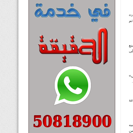
اد»
ثم
نع
لى
ي»
اعة
مه
من