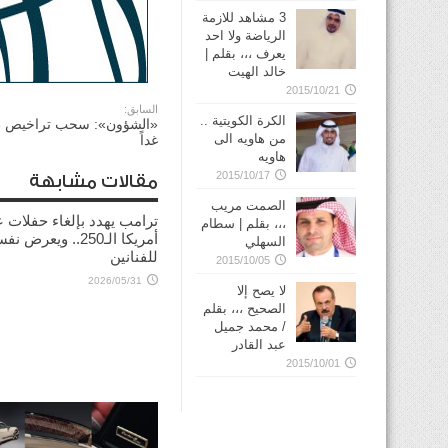
3 مشاهد للازمة
الرياضة ولا احد
يعرف ،،، بقلم |
خالد الهيت
2015/10/21
السابق:
الكرة الكويتية ..
من هاويه الى
غداً
هاويه
2015/10/17
مقالات مشابهة
الصمت مريب
ترامب يهدد بإلغاء حفلات ع
،،، بقلم | سطام
أمريكا الـ250.. ويعرض 
السهلي
للفنانين
2015/10/05
2026/05/31
لا يصح إلا
الصحيح ،،، بقلم
/ محمد جميل
عبد القادر
2015/10/01