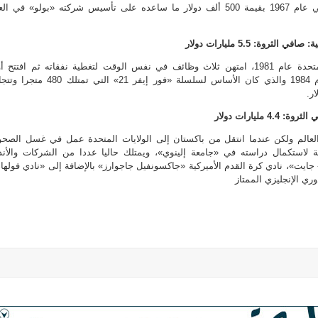
التصاميم الجديدة تم بيعها في عام 1967 بقيمة 500 ألف دولار ما ساعده على تأسيس شركته «بولو» في ا
عندما انتقل إلى الولايات المتحدة عام 1981، امتهن ثلاث وظائف في نفس الوقت لتغطية نفقاته ثم افتتح 
متاجره لبيع الملابس في عام 1984 والذي كان الأساس لسلسلة «فور إيفر 21» التي تمتلك 
العالم ولكن عندما انتقل من باكستان إلى الولايات المتحدة عمل في غسل الصح
في الساعة لاستكمال دراسته في «جامعة إلينوي»، ويمتلك حاليا عددا من الشركات والأند
جايت»، نادي كرة القدم الأميركية «جاكسونفيل جاجوارز» بالإضافة إلى «نادي فولها
ري الإنجليزي الممتاز