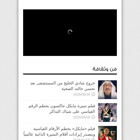
فن وثقافة
خروج شادي الخليج من المستشفى بعد
تحسن حالته الصحية
2026/06/26
فيلم سيرة مايكل جاكسون يحطم الرقم
القياسي على شباك التذاكر
2026/04/28
فيلم «مايكل» يحطم الأرقام القياسية
ويتصدر إيرادات أفلام السيرة الذاتية عالمياً
2026/04/28