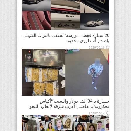
20 سيارة فقط.. “بورشه” تحتفي بالتراث الكويتي
بإصدار أسطوري محدود
2026/05/19
خسارة بـ 34 ألف دولار والسبب “أكياس
معكرونة”.. تفاصيل أغرب سرقة لألعاب الليغو
2026/05/14