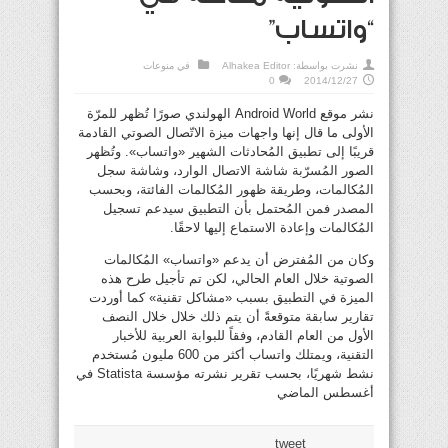
“واتساب”
نشرت بواسطة:
Alhakea Editor
في
منوعات
0
2014/12/27
نشر موقع Android World الهولندي صورًا تُظهر للمرّة
الأولى ما قال إنها واجهات ميزة الاتّصال الصوتي القادمة
قريبًا إلى تطبيق المُحادثات الشهير «واتساب». وتُظهر
الصور المُسرّبة شاشة الاتصال الوارد، وشاشة سجل
المُكالمات، وطريقة ظهور المُكالمات الفائتة، وبحسب
المصدر فمن المُحتمل بأن التطبيق سيدعم تسجيل
المُكالمات وإعادة الاستماع إليها لاحقًا.
وكان من المُفترض أن يدعم «واتساب» المُكالمات
الصوتية خلال العام الحالي، لكن تم تأجيل طرح هذه
الميزة في التطبيق بسبب «مشاكل تقنية» كما أوردت
تقارير سابقة متوقعةً أن يتم ذلك خلال خلال النصف
الأول من العام القادم، وفقاً للبوابة العربية للأخبار
التقنية، ويمتلك واتساب أكثر من 600 مليون مُستخدم
نشط شهريًا، بحسب تقرير نشرته مؤسسة Statista في
أغسطس الماضي
tweet