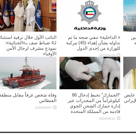
ين
« الداخلية» تنفي صحة ما تم
النائب الأول خلال ترقية استثنائ
تداوله بشأن إهداء (45) مركبة
لـ4 ضباط صف بـ«الجنائية»:
للوزارة من إحدى الدول
نموذج مشرف لرجال الأمن
الأوفياء
2026/06/26
2026/06/11
 عايض
“الجمارك” تحبط إدخال 86
وفاة شخص غرقاً مقابل منطقة
إيراني
كيلوغراماً من المخدرات عبر
الفنطاس
إدارة جمارك الشحن الجوي
2026/06/07
قادمة من المملكة المتحدة
2026/06/10