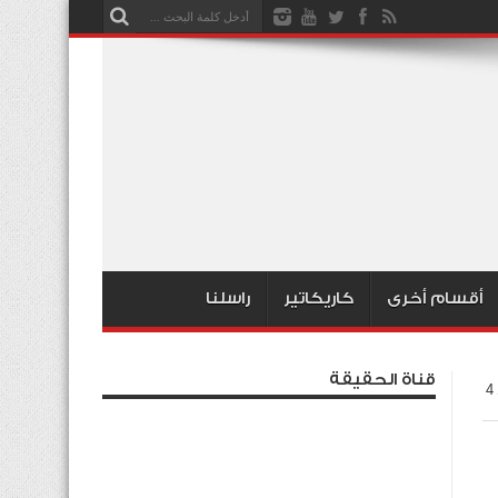
أقسام أخرى
كاريكاتير
راسلنا
قناة الحقيقة
«قتلة» … للبيع ! اللبوة بـ 2000 دينار و«شيتا» بـ 2500 والنسر بـ 300 و1000 دودة بـ 4