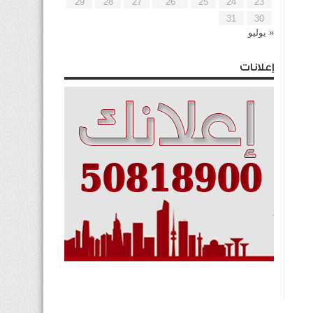
29
28
27
26
25
24
23
31
30
« يوليو
إعلانات