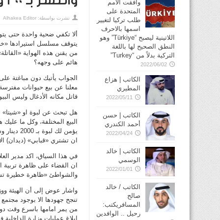
والنسر بـ 300 و1000 دودة بـ 4 دنانير
وافقت الأمم
المتحدة على
نشرت بواسطة:
Alhakea Editor
طلب تركيا لتغيير
اسمها بالاحرف
ألا تكفي ضحية واحدة حتى يت
اللاتينية ليصبح “Türkiye” وهو
يتوقف مسلسل استيرادها «خل
النطق الصحيح لها باللغة
من يقنن هذه الهواية «القاتلة
التركية بدلاً من “Turkey”
هائم على وجهه؟
2022/06/02
الجواب يأتيك دون مباغتة على
الكاتب | هزاع
معلنا عن بيع حيوانات مفترسة
المطيري
قاتل مكانه الأدغال وليس البي
2022/05/11
هل تبحث عن لبوة او «شيتا» ا
الكاتب | حسن
البيع المختلفة، وكل ما علي
أحمد الكندري
2022/04/24
ان تشتري «قبابي» (ديدان) الالف دود
الكاتب | خالد
في هذا السياق، اكد مدير العل
الوسمي
ان القضاء على ظاهرة تربية ا
2022/01/01
والشواطئ «ظاهرة خطيرة تستد
الكاتب / خالد
واشار عوض إلى أن الهيئة ووزا
صالح
تنجح جهودها الا بوجود مجتمع 
المسافريكتب:
من يمر امامها باسرع وقت دون
رحيل .. الوافدين
ابلاغ عمليات وزارة الداخلية فور