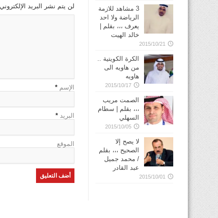
لن يتم نشر البريد الإلكتروني
3 مشاهد للازمة
الرياضة ولا احد
يعرف ،،، بقلم |
خالد الهيت
2015/10/21
الكرة الكويتية ..
من هاويه الى
هاويه
2015/10/17
الإسم
*
الصمت مريب
،،، بقلم | سطام
البريد
*
السهلي
2015/10/05
لا يصح إلا
الموقع
الصحيح ،،، بقلم
/ محمد جميل
عبد القادر
2015/10/01