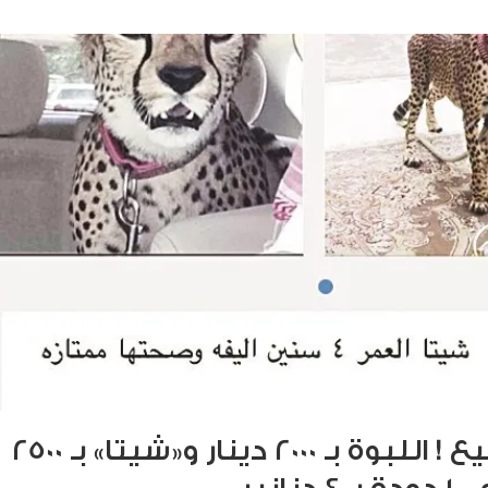
«قتلة» … للبيع ! اللبوة بـ 2000 دينار و«شيتا» بـ 2500