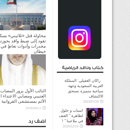
محاولة قتل «ثلاثيني» بسك
تقود إلى ضبط وافد بحوزته
مخدرات وأدوات تعاطٍ في
خيطان
2026/06/26
كتاب وناقد الرياضية
راكان الغفيلي: المملكة
العربية السعودية وجهة
النائب الأول يزور المصاب
سياحية متميزة تستحق
العتيبي ومصابي الاعتداء ال
الاكتشاف
الآثم بمستشفى الفروانية
2023/07/29
2026/06/11
اسباب و حلول
لظاهرة ” العنف
اضف رد
في ملاعبنا ” !
2015/12/13