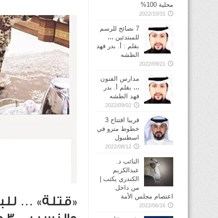
محلية 100%
2022/10/31
7 نصائح للرسم
للمبتدئين ،،،
بقلم : أ. بدر فهد
الطشه
2022/09/21
مدارس الفنون
،،، بقلم أ. بدر
فهد الطشه
2022/09/02
قريبا افتتاح 3
خطوط مترو في
2022/08/12
النائب د.
عبدالكريم
الكندري يكتب |
من داخل
اعتصام مجلس الأمة
2022/06/16