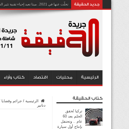
جديد الحقيقة
تخلّت عنها في 2021.. ميتا تعيد إحياء تقنية تثير الجدل بشأن انتهاك الخصوصية
الرئيسية
محليات
اقتصاد
كتاب وآراء
كتاب الحقيقة
الرئيسية
/
جرائم وقضايا
/
دنانير
تركيا تُحقق
الحلم بعد 60
عام .. وتحتفل
بإنتاج أول سيارة