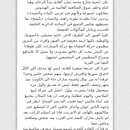
على ناصية شارع محمد ثنيان الغانم يبدأ الزحام، وهنا
امام وخلف سوق الصالحية الغالبية من الهندوس
يتقابلون اسبوعيا وكأنهم في عرس، البنات والسيدات
يرتدين ثيابا تقليدية ملونة زاهية، والشباب «يكشخ» بما
يستطيع، يجلس الجميع في الساحة الدائرية الخلفية
للحديث وتبادل المأكولات الخفيفة.
علينا العبور الى الطرف الاخر، ناحية مجمعي باناسونيك
والوطية، لكنها ازمة حقيقية في العبور وافراد من المرور
ينظمون حركة المشاة مع حركة السيارات، لكن طوفانا
من البشر يتجدد كل دقائق معدودة، ولا سبيل الا بالتدافع
وصراخ المنظمين في المتجمعين ليتنبهوا.
التقيا في الغربة
عبرنا الى حديقة صغيرة للغاية، ليس لها مدخل لكن الكل
اخترق سورها وافترش ارضها، منهم شخص جلس وحيدا
عرفنا انه من نيبال واسمه سازان جاء الى الكويت منذ
شهر ونصف الشهر فقط، ليس له صديق ولأول مرة
سيحتفل هكذا بمفرده، يقول: اعمل في شركة لبيع
الملابس، واليوم عطلتنا، وعرفت ان هذا المكان يتجمع
فيه ابناء جاليتي ايضا فجئت اليه منذ الصباح، انظر في
وجوه الناس حولي واتذكر عائلتي التي لا استطيع حتى
مكالمتهم بالهاتف او الانترنت، فانا لم اتسلم الراتب بعد.
لم يكمل سازان كلمته حتى اقترب منه شخص وصافحه
وجلس معنا.
عرفنا ان القادم الجديد اسمه سومار ويعرف صاحبنا منذ