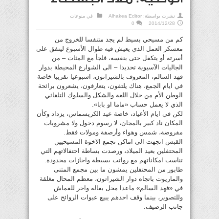
نشرت بواسطة:
Alhakea Editor
في
منوعات
0
2014/12/28
كم من مسيحي بسيط لم يجد متنفسا للخروج من
معسكر العمل الذي يعيش فيه طوال الأسبوع لينفق على
أسرته أو يتكفل حتى بنفسه، فلجأ مع المئات – من
الجاليات الآسيوية تحديدا – الى الشوارع المحيطة بدوار
فهد السالم، المعروف بالشيراتون، اسبوعيا تقريبا خاصة
في ايام الجمع، هناك يلتقون، يتعارفون، يشعرون برائحة
الوطن الأم من خلال اللغة والشكل والسلوك التلقائي
الذي لا يعمل حساب «ماما او بابا».
لكن في ايام الأعياد، خاصة عيد الكريسماس، يزداد وكأن
المكان ناد كبير بالمجان، لا رسوم دخول ولا مشروبات
مفروضة، شمس وهواء وأرصفة ومولات فقط.
القبس اتجهت الى اماكن تجمع الاخوة المسيحيين
المحتفلين بعيد الميلاد، ورصدت بساطة احتفالاتهم التي
تناسب امكاناتهم مع رواتب بسيطة واجازات محدودة.
طابور من المحتفلين يمشون ما بين مجمع المثنى
والماريوت باتجاه دوار الشيراتون، معظم المحال مغلقة
في «فهد السالم» ماعدا محل بقالة واخر للقماش
وللتصوير، بينما وقف احدهم يبيع عبوات الروائح على
جانب الرصيف.