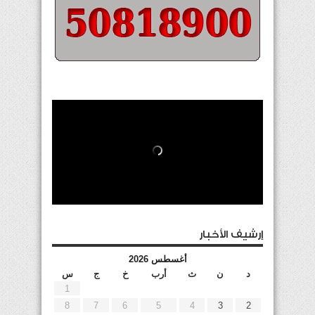
إرشيف الأخبار
أغسطس 2026
د
ن
ث
أرب
خ
ج
س
1
8
7
6
5
4
3
2