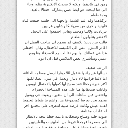
زمن في بلادهما، ولكنه لا يتحدث الانكليزية مثله، وجاء
الى هنا ليبحث هو ايضا عمن يشاركه احتفالا بالعيد.
وجبة طعام
تركناهما وقد التم الشمل واتجهنا الى جلسة جمعت فتاة
فلبينية واخرى من سريلانكا وشابين عربيين.
بيرناديت ولاليتا ومحمد وهاني اجتمعوا على النجيل
الاخضر يتناولون الطعام.
قالت بيرناديت: للاسف لم يسمح لي صاحب العمل ان
اغادر المنزل امس الى الكنيسة للاحتفال، وقال: احتفلي
غدا في عطلتك. واليوم تقابلت مع الاصدقاء هنا ومع
عمتي وسأشتري بعض الملابس قبل ان اعود.
الراتب ضعيف
نسألها عن راتبها فتقول 90 دينارا ارسل معظمه للعائلة،
اما لاليتا فراتبها 70 دينارا وتعمل في منزل ايضا، لكنها
اكثر خبرة وحظا فقد سمح لها كفيلها بالاحتفال ليومين
وقابلت صديقاتها هنا على هذه المساحة الخضراء،
واحتفلن قبل ساعات الى ان مضين، وبقيت هي ويقول
محمد نحن تعرفنا كمجموعة هنا، واشترينا طعاما لتجمعنا
لقمة عيش وكانت فرصة طيبة لتتعرف على مجتمع اخر
له عادات مختلفة.
صوت جلبة وصياح وضحكات ناعمة جعلنا نتجه بالانظار
الى مصدرها فوجدنا فريقا من الفلبينيات والفلبينيين
يلعبون لعبة جماعية على مساحة ضيقة جدا من العشب،