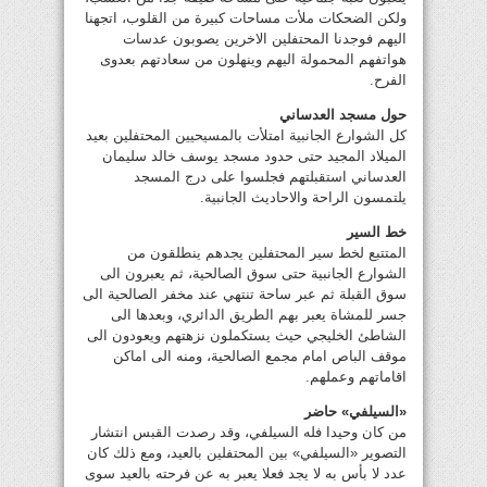
ولكن الضحكات ملأت مساحات كبيرة من القلوب، اتجهنا
اليهم فوجدنا المحتفلين الاخرين يصوبون عدسات
هواتفهم المحمولة اليهم وينهلون من سعادتهم بعدوى
الفرح.
حول مسجد العدساني
كل الشوارع الجانبية امتلأت بالمسيحيين المحتفلين بعيد
الميلاد المجيد حتى حدود مسجد يوسف خالد سليمان
العدساني استقبلتهم فجلسوا على درج المسجد
يلتمسون الراحة والاحاديث الجانبية.
خط السير
المتتبع لخط سير المحتفلين يجدهم ينطلقون من
الشوارع الجانبية حتى سوق الصالحية، ثم يعبرون الى
سوق القبلة ثم عبر ساحة تنتهي عند مخفر الصالحية الى
جسر للمشاة يعبر بهم الطريق الدائري، وبعدها الى
الشاطئ الخليجي حيث يستكملون نزهتهم ويعودون الى
موقف الباص امام مجمع الصالحية، ومنه الى اماكن
اقاماتهم وعملهم.
«السيلفي» حاضر
من كان وحيدا فله السيلفي، وقد رصدت القبس انتشار
التصوير «السيلفي» بين المحتفلين بالعيد، ومع ذلك كان
عدد لا بأس به لا يجد فعلا يعبر به عن فرحته بالعيد سوى