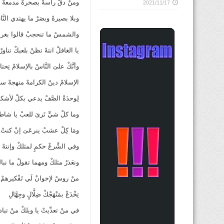
ومنْ دقْ راسهْ بصخرهْ مدمعهْ
2021/11/17
وبلا بصيرهْ وبصَرْ ما يهتدي النَّا
والشمسْ ما تنحجبْ قالوا بغرب
يا الغافلْ انتهْ تظنْ بلعبكْ تناورْ
وأنَّكْ علىَ النَّاسْ بالإسلامْ تِحت
الإسلامْ دينْ الكرامهْ منهجهْ سا
لِوحدَةْ الصَّفْ يدعي بكلْ لأشك
وما كلْ شيٍّ تَرىَ للعبْ يا شاطر
ومَا كِلْ عشبْ ينرعَىَ إنْ كنتْ ح
وفي الشَّرعْ حكمٍ لمثلكْ وإنتهْ به
ونعَذرْ مثلكْ ومهما تقولْ ما نبا
منْ روسْ لإخوانْ لَي تَفْكيرهمْ ب
تِخْدَعْ بمَنْهَجْكْ ضِلَّالٍ وجِهَّالِ
في منْ تعدِّيتْ يا ويلكْ منْ تبادر