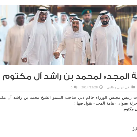
 المجد» لمحمد بن راشد آل مكتوم
في
عربي وعالمي
2014/12/28
0
رات رئيس مجلس الوزراء حاكم دبي صاحب السمو الشيخ محمد بن راشد آل مكت
زلة
بعنوان «هامة المجد» يقول فيها
:
 مكتوم
ِرْ