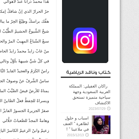
هَذا محمدْ ذرانا عندْ لأهوالي
حرْ الحرارْ الذي إنْ شافكْ إمكاب
هفِّك براسكْ وطِبْعْ الحِرْ ما يبا
شيخْ الشِّيوخْ الحشيمْ الطَّيِّبْ ال
سبعْ السِّباعْ المهِيبْ المرْ والح
منْ غابْ زايدْ محمدْ زايدْ الحاض
في كلْ شَيٍّ شبيههْ بأوَّلْ وتالي
راسْ الكَرَمْ والعجيدْ القايدْ النَّا
كتاب وناقد الرياضية
ساسْ الشَّرفْ عنْ وصوفْ الجو
راكان الغفيلي: المملكة
يمناهْ للأرضْ فيضْ الصِّيِّبْ الما
العربية السعودية وجهة
سياحية متميزة تستحق
ويسراهْ للحِفظْ فعلْ الصَّاينْ ا
الاكتشاف
2023/07/29
صقرْ الجزيرهْ الجسورْ الفايزْ الظ
اسباب و حلول
وهامةْ المجدْ للصَّعباتْ حَلَّالي
لظاهرة ” العنف
في ملاعبنا ” !
زعيمْ وابنْ الزعيمْ الكاسرْ اليابِر
2015/12/13