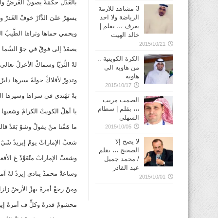
بالعَدَلْ حكْمَهْ يصونْ العَرضْ و
3 مشاهد للازمة
الرياضة ولا احد
يسهَرْ علىَ الدَّارْ خوفْ الغَدرْ وا
يعرف ،،، بقلم |
ويحمي حماها وثراها الطَّيبْ ال
خالد الهيت
2015/10/21
يصعَدْ إلى فوقْ في جوْ السِّما ط
الكرة الكويتية ..
لهْ الثِّرَيَّا وسماكْ الأعزلْ نعالي
من هاويه الى
هاويه
وتدورْ لأفلاكْ حولهْ سيرها دايرْ
2015/10/17
بهْ تَهْتدي في سراها وسيرها ال
الصمت مريب
،،، بقلم | سطام
يا أهلْ الكويتْ الكرامْ وشعبها 
السهلي
ما هَمِّنا منْ يقولْ وشوْ بَعَدْ قا
2015/10/05
لا يصح إلا
شعبْ الإماراتْ يومْ إيريدْ شَيْ 
الصحيح ،،، بقلم
وشعبْ الإماراتْ متْعَوِّدْ عَ الأفع
/ محمد جميل
عبد القادر
وساعةْ محمدْ ينادي إيردْ لهْ آمر
2015/10/01
ومنْ رجعْ أمرهْ يهزْ الأرضْ زلز
محشومْ قدرهْ وكلٍّ ف أمرهْ إيبا