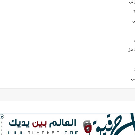
الي
ْ
ي
اطرْ
لي