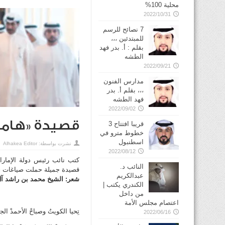
محلية 100%
2022/10/31
7 نصائح للرسم
للمبتدئين ،،،
بقلم : أ. بدر فهد
الطشه
2022/09/21
مدارس الفنون
،،، بقلم أ. بدر
فهد الطشه
2022/09/02
قصيدة «هامة
قريبا افتتاح 3
خطوط مترو في
نشرت بواسطة:
Alhakea Editor
2022/08/12
كتب نائب رئيس دولة الإما
النائب د.
قصيدة جميلة
حملت صياغات ج
عبدالكريم
شعر: الشيخ محمد بن راشد آل
الكندري يكتب |
من داخل
اعتصام مجلس الأمة
تِحيا الكويتُ وصباحْ الأحمدْ الجاب
2022/06/16