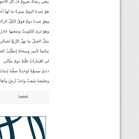
يبغي رضاهْ بعزومْ فْ كلْ الأحو
هوُ عندنا اليومْ سِيرهْ ما لها آخر
وهوُ عندنا دومْ فوقْ الكِلْ لازال
وهوُ تَرىَ للكويتْ وشعبها عاذرْ
مثلْ الجبلْ ما تهزِّ الرِّيحْ لجبالي
حِكمَةْ لأمير وسخاهْ إتطَيَّبْ الخ
لي للإماراتْ قلْبَهْ دومْ ميَّالي
دايمْ سِموَّهْ لوحدةْ صفِّنا إمبادرْ
وخليجنا شَعبْ واحدْ أرضْ وآها
tweet