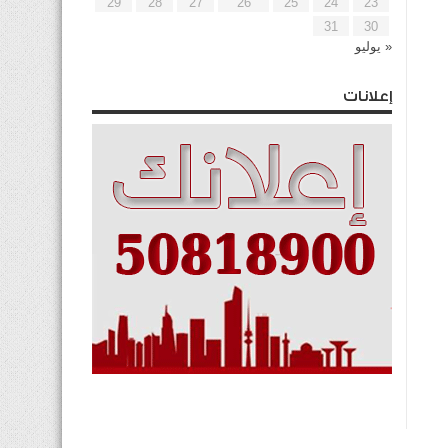
29
28
27
26
25
24
23
31
30
« يوليو
إعلانات