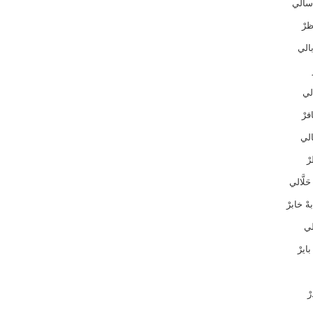
 سالي
ظرْ
الي
الي
فرْ
الي
ْ
َلَّالي
ْ خابرْ
لي
ايرْ
ْ