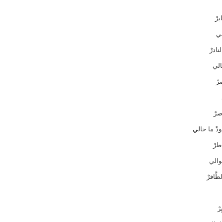
رْ
لي
نادرْ
الي
رْ
صرْ
دْ ما حالي
طرْ
لوالي
َّافرْ
ْ