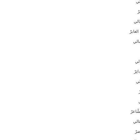
لي
ْ
الي
لغابرْ
ضالي
لي
ثِرْ
الي
ْ
َّاعرْ
ثالي
ضرْ