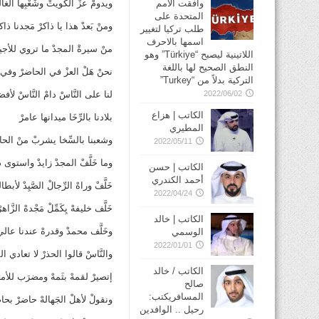
وافقت الأمم
ويدومْ عزْ الكويتْ وشَعْبِها الغا
المتحدة على
ومنْ بَعدْ هذا يا ذاكرْ مَجدنا ذاكر
طلب تركيا لتغيير
اسمها بالاحرف
منْ سيرةْ المجدْ ما تروي للأجي
اللاتينية ليصبح “Türkiye” وهو
النطق الصحيح لها باللغة
نحنْ هَلْ العزْ في الحاضرْ وفي ا
التركية بدلاً من “Turkey”
2022/06/02
لنا على النَّاسْ دامْ النَّاسْ لأف
الكاتب | هزاع
بلادنا بالرِّخَا ميدانها عامرْ
المطيري
وشعبنا بالسِّخا يشربْ منْ الحا
2022/05/11
وما خَلَّفْ المجدْ زايدْ واستوى دا
الكاتب | حسن
أحمد الكندري
خَلَّفْ وراهْ الرِّجالْ الصَّيِدْ لأبط
2022/04/24
خَلَّف خليفهْ يِكَمِّلْ مَجْدهْ الزَّاهر
الكاتب | خالد
وخَلَّف محمدْ وقدرهْ عندنا عالي
الوسمي
2022/01/01
والنَّاسْ قالوا الحذرْ لا تعادي الش
الكاتب / خالد
إتصيرْ لقمهْ بثَمهْ ومضرَب للأم
صالح
المسافريكتب:
ونقولْ لأهلْ الجَهالهْ حاضرْ بحا
رحيل .. الوافدين