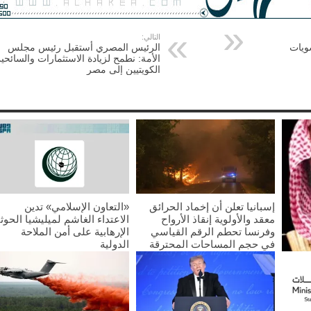
التالي:
ويات
الرئيس المصري أستقبل رئيس مجلس
الأمة: نطمح لزيادة الاستثمارات والسائحي
الكويتيين إلى مصر
إسبانيا تعلن أن إخماد الحرائق
«التعاون الإسلامي» تدين
معقد والأولوية إنقاذ الأرواح
الاعتداء الغاشم لميليشيا الحوث
وفرنسا تحطم الرقم القياسي
الإرهابية على أمن الملاحة
في حجم المساحات المحترقة
الدولية
2026/07/25
2026/07/25
غليب