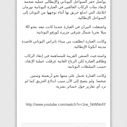
يواصل خفر السواحل اليوناني والإيطالي عملية ضخمة
لإنقاذ مئات الركاب العالقين في العبارة اليونانية نورمان
اتلانتك التي اندلع حريق بها أثناء توجهها من اليونان إلى
السواحل الإيطالية.
واشتعلت النيران في العبارة عندما كانت تبعد بنحو 40
ميلا بحريا شمال شرقي جزيرة كورفو اليونانية.
وكانت العبارة انطلقت من ميناء باتراس اليوناني قاصدة
مدينة أنكونا الإيطالية.
واستدعيت السفن القريبة للمساهمة في إنقاذ الركاب
وطاقم العبارة لكن الرياح العاتية عرقلت عملية الإنقاذ،
حسب السلطات اليونانية.
وكانت العبارة تحمل على متنها نحو أربعمئة وستين
شخصا. ولم يتضح إلى الآن سبب اندلاع الحريق كما لم
ترد أي تقارير حول خسائر بشرية.
http://www.youtube.com/watch?v=1ne_NrWhkAY