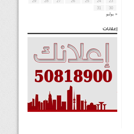
29
28
27
26
25
24
23
31
30
« يوليو
إعلانات