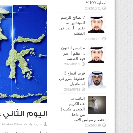
محلية 100%
2022/10/31
7 نصائح للرسم
للمبتدئين ،،،
بقلم : أ. بدر فهد
الطشه
2022/09/21
مدارس الفنون
،،، بقلم أ. بدر
فهد الطشه
2022/09/02
قريبا افتتاح 3
خطوط مترو في
2022/08/12
النائب د.
عبدالكريم
الكندري يكتب |
اليوم الثاني ع
من داخل
اعتصام مجلس الأمة
نشرت بواسطة:
Alhakea Editor
2022/06/16