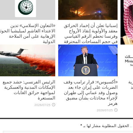
إسبانيا تعلن أن إخماد الحرائق
«التعاون الإسلامي» تدين
معقد والأولوية إنقاذ الأرواح
الاعتداء الغاشم لميليشيا الحوث
وفرنسا تحطم الرقم القياسي
الإرهابية على أمن الملاحة
في حجم المساحات المحترقة
الدولية
2026/07/25
2026/07/25
غليب
ية
«أكسيوس»: قرار ترامب وقف
الرئيس الفرنسي: حشد جميع
د
الضربات على إيران جاء بعد
الإمكانات المدنية والعسكرية
وصول وفد عماني إلى طهران
لمواجهة حرائق الغابات
لإجراء محادثات بشأن مضيق
المستعرة
هرمز
2026/07/25
2026/07/25
 . الحقول المطلوبة مشار لها بـ
*