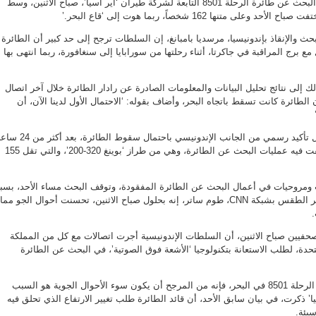
استأنفت فرق الإنقاذ عمليات البحث عن طائرة الرحلة 8501 التابعة لشركة طيران ‘أير آسيا’، صباح الاثنين، وسط
ى متنها 162 شخصاً، ربما هوت إلى ‘قاع البحر.’
بحث والإنقاذ بإندونيسيا، مرسديا بامبانغ، إن السلطات ترجح إلى حد كبير أن الطائرة
ع برج المراقبة في جاكرتا، أثناء رحلتها من سورابايا إلى سنغافورة، ربما انتهى بها
 إلى نتائج تحليل البيانات والمعلومات الصادرة عن رادار الطائرة خلال آخر اتصال
 الطائرة كانت تسقط باتجاه البحر، وأضاف بقوله: ‘الاحتمال الأول لدينا الآن، أن
وربما تُعد تصريحات بامبانغ أول تأكيد رسمي من الجانب الإندونيسي باحتمال سقوط الطائرة، ب
على اختفائها، في وقت استأنفت فيه عمليات البحث عن الطائرة، وهي من طراز ‘بوينغ 320-200’، والتي تقل 155
مروحيات في أعمال البحث عن الطائرة المفقودة، وتوقف البحث مساء الأحد، بس
سوء الأحوال الجوية، وقال خبير الطقس بشبكة CNN، طوم ساتر، إنه بحلول صباح الاثنين، تحسنت أحوال الجو مما
صحفيين صباح الاثنين، أن السلطات الإندونيسية أجرت اتصالات مع كل من المملكة
تحدة، لطلب الاستعانة بتكنولوجيا ‘الأشعة فوق الصوتية’، في البحث عن الطائرة
وفي حالة تأكيد سقوط طائرة الرحلة 8501 في البحر، فإنه من المرجح أن يكون سوء الأحوال الجوية هو السبب
ا’ ذكرت، في بيان سابق الأحد، أن قائد الطائرة طلب تغيير الارتفاع الذي تحلق فيه
سيئة.