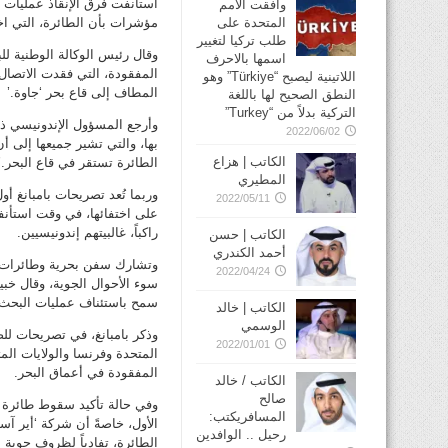
وافقت الأمم
المتحدة على
مؤشرات بأن الطائرة، التي اختفت صباح الأحد وعل
طلب تركيا لتغيير
وقال رئيس الوكالة الوطنية لل
اسمها بالاحرف
المفقودة، التي فقدت الاتصال م
اللاتينية ليصبح “Türkiye” وهو
المطاف إلى قاع بحر ‘جاوة.’
النطق الصحيح لها باللغة
التركية بدلاً من “Turkey”
وأرجع المسؤول الإندونيسي ذلك
2022/06/02
بها، والتي تشير جميعها إلى أن
الكاتب | هزاع
الطائرة تستقر في قاع البحر.’
المطيري
2022/05/11
راكباً، غالبيتهم إندونيسيين.
الكاتب | حسن
أحمد الكندري
وتشارك سفن بحرية وطائرات و
2022/04/24
سمح باستئناف عمليات البحث.
الكاتب | خالد
الوسمي
وذكر بامبانغ، في تصريحات لل
2022/01/01
المتحدة وفرنسا والولايات الم
المفقودة في أعماق البحر.
الكاتب / خالد
صالح
المسافريكتب:
الأول، خاصةً أن شركة ‘أير آسي
رحيل .. الوافدين
الطائرة، تفادياً لظروف جوية 