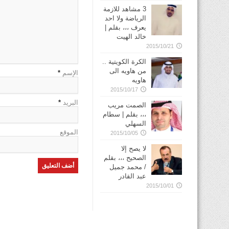
3 مشاهد للازمة
الرياضة ولا احد
يعرف ،،، بقلم |
خالد الهيت
2015/10/21
الكرة الكويتية ..
من هاويه الى
الإسم
*
هاويه
2015/10/17
البريد
*
الصمت مريب
،،، بقلم | سطام
السهلي
الموقع
2015/10/05
لا يصح إلا
الصحيح ،،، بقلم
/ محمد جميل
عبد القادر
2015/10/01