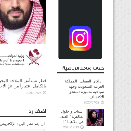
ولي العهد السعودي يؤكد
للرئيس الأميركي ضرورة ت
الحوار لخفض التصعيد
كتاب وناقد الرياضية
2026/08/03
قطر تستأنف الملاحة البحر
راكان الغفيلي: المملكة
بالكامل اعتباراً من غدٍ الأح
العربية السعودية وجهة
سياحية متميزة تستحق
2026/07/25
الاكتشاف
2023/07/29
اضف رد
اسباب و حلول
لظاهرة ” العنف
في ملاعبنا ” !
لن يتم نشر البريد الإلكتروني
2015/12/13