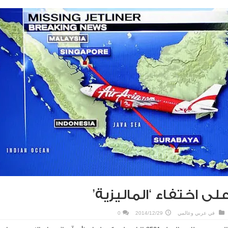
لى اختفاء ‘الماليزية’
في
عربي وعالمي
2014/12/29
0