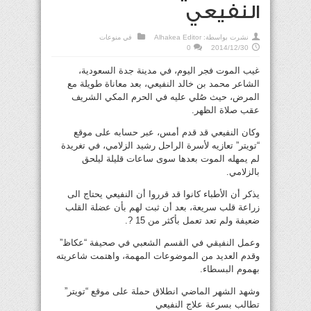
النفيعي
نشرت بواسطة:
Alhakea Editor
في
منوعات
0
2014/12/30
غيب الموت فجر اليوم، في مدينة جدة السعودية،
الشاعر محمد بن خالد النفيعي، بعد معاناة طويلة مع
المرض، حيث صُلي عليه في الحرم المكي الشريف
عقب صلاة الظهر.
وكان النفيعي قد قدم أمس، عبر حسابه على موقع
“تويتر” تعازيه لأسرة الراحل رشيد الزلامي، في تغريدة
لم يمهله الموت بعدها سوى ساعات قليلة ليلحق
بالزلامي.
يذكر أن الأطباء كانوا قد قرروا أن النفيعي يحتاج الى
زراعة قلب سريعة، بعد أن ثبت لهم بأن عضلة القلب
ضعيفة ولم تعد تعمل بأكثر من 15 ?.
وعمل النفيقي في القسم الشعبي في صحيفة “عكاظ”
وقدم العديد من الموضوعات المهمة، واهتمت شاعريته
بهموم البسطاء.
وشهد الشهر الماضي انطلاق حملة على موقع “تويتر”
تطالب بسرعة علاج النفيعي