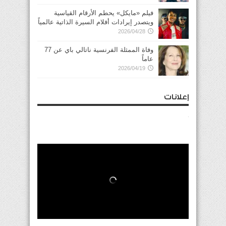
فيلم «مايكل» يحطم الأرقام القياسية
ويتصدر إيرادات أفلام السيرة الذاتية عالمياً
2026/04/28
وفاة الممثلة الفرنسية ناتالي باي عن 77
عاماً
2026/04/19
إعلانات