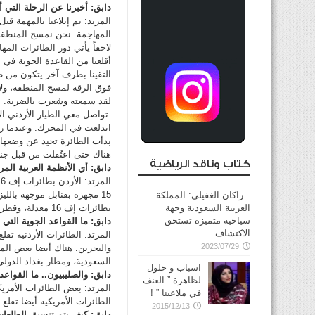
دابق: أخبرنا عن الرحلة التي أ
المرتد: تم إبلاغنا بالمهمة قب
المهاجمة. نحن نمسح المنطقة
لاحقاً يأتي دور الطائرات المه
أقلعنا من القاعدة الجوية في م
فوق الرقة لمسح المنطقة، ولا
لقد سمعته وشعرت بالضربة.
تواصل معي الطيار الأردني الآ
اندلعت في المحرك. وعندما ر
بدأت الطائرة تحيد عن وضعها
هناك حتى اعتُقلت من قبل جنود
كتاب وناقد الرياضية
دابق: أي الأنظمة العربية الم
راكان الغفيلي: المملكة
بطائرات إف 16 معدلة، وقطر وسلطنة عمان.
العربية السعودية وجهة
سياحية متميزة تستحق
دابق: ما القواعد الجوية التي
الاكتشاف
المرتد: الطائرات الأردنية تق
2023/07/29
والبحرين. هناك أيضا بعض ال
السعودية، ومطار بغداد الدولي، ومطار في
اسباب و حلول
دابق: والصليبيون.. ما القواع
لظاهرة ” العنف
المرتد: بعض الطائرات الأمري
في ملاعبنا ” !
الطائرات الأمريكية أيضا تقلع 
2015/12/13
دابق: كيف يتم تنسيق الطلعات