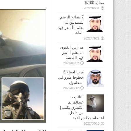
محلية 100%
2022/10/31
7 نصائح للرسم
للمبتدئين ،،،
بقلم : أ. بدر فهد
الطشه
2022/09/21
مدارس الفنون
،،، بقلم أ. بدر
فهد الطشه
2022/09/02
قريبا افتتاح 3
خطوط مترو في
2022/08/12
النائب د.
عبدالكريم
الكندري يكتب |
من داخل
اعتصام مجلس الأمة
2022/06/16