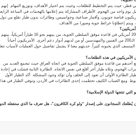
ي قطر، حيث يتم التخطيط للطلعات، وحيث يتم اختيار الأهداف، وتوزيع المهام. إنهم
 يوم واحد من الهجوم. الأطراف المشاركة يتم إعلامها بالهجمات في الساعة الرابع
مريكيون قناصة جويون، وأقمار صناعية، وجواسيس، وطائرات بدون طيار تقلع من دول
. ويتم إعطاؤنا خرائط جوية وصورا من الأهداف.
أمريكيين؟
المرتد: بالطبع. هناك حوالي 200 أمريكي في قاعدة موفق السلطي الجوية، من بينهم نحو 16 طياراً أمريكياً، بينهم
امرأة طيارة، بينما يتكون بقية الـ200 من الفنيين والمهندسين أو من لديهم أدوار دعم أخرى. الأمريكيون أحياناً
ن المنسف الذي يحبونه كثيراً. حديثهم معنا لا يشمل تفاصيل حول العمليات لأسباب تتع
ن الأمريكيين في هذه الطلعات؟
لع أحدهم من قاعدة موفق السلطي الجوية في اتجاه العراق حيث تتجمع العديد من
اب الهجوم، وتلاه طيار آخر أقلع في نفس الاتجاه. الطائرة الثانية فشلت في إعادة
طيار الطائرة الأولى أن تعود إلى الخلف وأن تؤكد وجود المشكلة. أكد الطيار الأول
وط. ومع الضباب الكثيف تحطمت إحدى الطائرات في الأردن، وتوفي الطيار في هذا
لتي تنتجها الدولة الإسلامية؟
 يُطلعك السجانون على إصدار “ولو كره الكافرون”، هل تعرف ما الذي ستفعله الدول