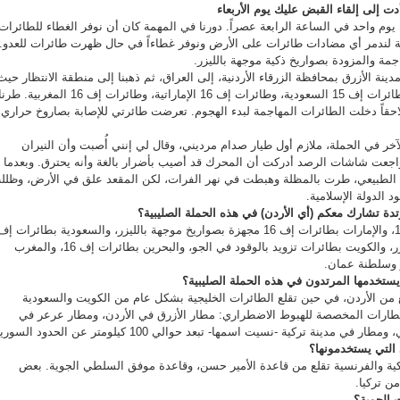
دت إلى إلقاء القبض عليك يوم الأربعاء
ل يوم واحد في الساعة الرابعة عصراً. دورنا في المهمة كان أن نوفر الغطاء للطائرات
 لندمر أي مضادات طائرات على الأرض ونوفر غطاءاً في حال ظهرت طائرات للعدو.
اجمة والمزودة بصواريخ ذكية موجهة بالليزر.
دينة الأزرق بمحافظة الزرقاء الأردنية، إلى العراق، ثم ذهبنا إلى منطقة الانتظار حيث
التقينا بطرف آخر يتكون من طائرات إف 15 السعودية، وطائرات إف 16 الإماراتية، وطائرات إف 16 المغربية. طر
حقاً دخلت الطائرات المهاجمة لبدء الهجوم. تعرضت طائرتي للإصابة بصاروخ حراري.
خر في الحملة، ملازم أول طيار صدام مرديني، وقال لي إنني أُصبت وأن النيران
اجعت شاشات الرصد أدركت أن المحرك قد أصيب بأضرار بالغة وأنه يحترق. وبعدما
 الطبيعي، طرت بالمظلة وهبطت في نهر الفرات، لكن المقعد علق في الأرض، وظلل
 الدولة الإسلامية.
رتدة تشارك معكم (أي الأردن) في هذه الحملة الصليبية؟
المرتد: الأردن بطائرات إف 16، والإمارات بطائرات إف 16 مجهزة بصواريخ موجهة بالليزر، والسعودية بطائرات إ
15 مجهزة بقنابل موجهة بالليزر، والكويت بطائرات تزويد بالوقود في الجو، والبحرين بطائرات إف 16، والمغرب
 يستخدمها المرتدون في هذه الحملة الصليبية؟
لع من الأردن، في حين تقلع الطائرات الخليجية بشكل عام من الكويت والسعودية
مطارات المخصصة للهبوط الاضطراري: مطار الأزرق في الأردن، ومطار عرعر في
 مدينة تركية -نسيت اسمها- تبعد حوالي 100 كيلومتر عن الحدود السورية.
د التي يستخدمونها؟
كية والفرنسية تقلع من قاعدة الأمير حسن، وقاعدة موفق السلطي الجوية. بعض
من تركيا.
 الجوية؟