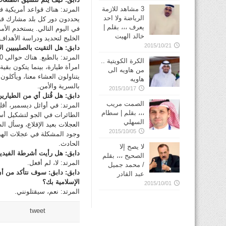
3 مشاهد للازمة
المرتد: هناك قواعد أمريكية ف
الرياضة ولا احد
يحددون دور كل بلد مشارك قبل
يعرف ،،، بقلم |
في اليوم التالي. يستخدم الأ
خالد الهيت
الخليج لتحديد ودراسة الأهداف
2015/10/21
دابق: هل التقيت بالصليبيين ال
الكرة الكويتية ..
من هاويه الى
يتناولون العشاء معنا، ويأكلو
هاويه
بالسرية والأمن.
2015/10/17
دابق: هل قُتل أي من الطياري
الصمت مريب
المرتد: في أوائل ديسمبر، أق
،،، بقلم | سطام
الطائرات في الجو لتشكيل أسر
السهلي
العجلات بعيد الإقلاع، وسأل ال
2015/10/05
وجود المشكلة في عجلات الهب
الحادث.
لا يصح إلا
دابق: هل رأيت أشرطة الفيديو ا
الصحيح ،،، بقلم
المرتد: لا، لم أفعل.
/ محمد جميل
دابق: دابق: سوف نتأكد من أن
عبد القادر
الإسلامية بك؟
2015/10/01
المرتد: نعم، سيقتلونني.
tweet