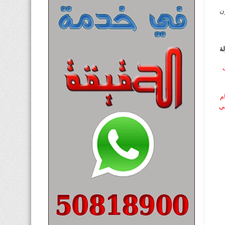
ن
ة
ت
م
ي