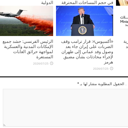
في حجم المساحات المحترقة
الدولية
2026/07/25
2026/07/25
غليب
ية
«أكسيوس»: قرار ترامب وقف
الرئيس الفرنسي: حشد جميع
د
الضربات على إيران جاء بعد
الإمكانات المدنية والعسكرية
وصول وفد عماني إلى طهران
لمواجهة حرائق الغابات
لإجراء محادثات بشأن مضيق
المستعرة
هرمز
2026/07/25
2026/07/25
 . الحقول المطلوبة مشار لها بـ
*