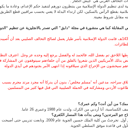
ت التحالف الغربي هي “جيش الكفار”.
لية لدى تنظيم الدولة الإسلامية من ينتظرون دورهم لتنفيذ حكم الإعدام، وعادة ما يكو
سلامية بقطع الرأس بالسكين، لكن ارتداء البدلة لا يعني بحسب مراقبين قطع الطريق
نه مقابل شروط معينة.
ص المقابلة كما هي منشورة في مجلة “دابق” التي تصدر بالانجليزية عن تنظيم “الدول
في يوم الأربعاء 2 ربيع الأول 1436هـ، قامت الدولة الإسلامية بأسر طيار يعمل لصالح التحالف الصليبي بعد أن أُصيب
لطائرات.
وطها اللاحق تم بفضل الله، فالحمد له والفضل يرجع إليه وحده عز وجل. اعترف النظا
اقض بذلك الأمريكيين الذين شعروا بالقلق من أن حلفاءهم سيتوقفون عن المشاركة ف
هم سيخشون من الإحراج الذي سيلاقونه إذا انتهى الأمر بجنودهم في أيدي الدولة
طلاق سراحه، مدعين أنه “مسلم مخلص”، بدون أن يدركا أنه مجرد مرتد مجرم بسبب
وت الأردني ومشاركته في الحملة الصليبية التي قتل فيها كثير من المسلمين.
اسمك؟ من أين أنت؟ وكم عمرك؟
سبة، أنا أردني من الكرك، ولدت عام 1988 وعمري 26 عاما.
اح جو المرتدين؟ ومتى بدأت هذا المسار الكفري؟
المرتد: كنت طياراً برتبة ملازم أول. تخرجتُ من كلية الملك حسين الجوية عام 2009. وتابعت تدريبي حتى أصبحت