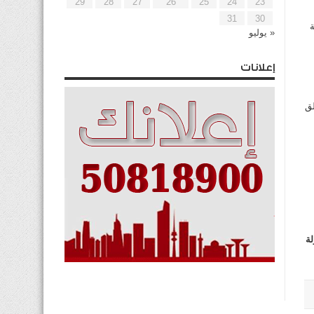
29
28
27
26
25
24
23
31
30
ة
« يوليو
إعلانات
لق
ة