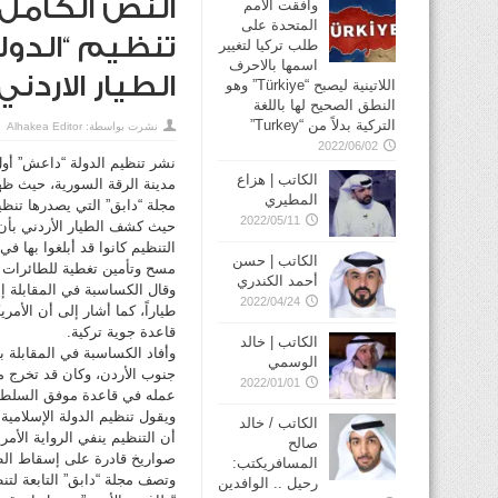
النص الكامل 
وافقت الأمم
المتحدة على
تنظيم “الدولة
طلب تركيا لتغيير
اسمها بالاحرف
الطيار الارد
اللاتينية ليصبح “Türkiye” وهو
النطق الصحيح لها باللغة
التركية بدلاً من “Turkey”
نشرت بواسطة:
Alhakea Editor
2022/06/02
نشر تنظيم الدولة “داعش” أول
الكاتب | هزاع
مدينة الرقة السورية، حيث ظهر
المطيري
مجلة “دابق” التي يصدرها تنظيم 
2022/05/11
حيث كشف الطيار الأردني بأن 
التنظيم كانوا قد أبلغوا بها 
الكاتب | حسن
مسح وتأمين تغطية للطائرات ال
أحمد الكندري
2022/04/24
طياراً، كما أشار إلى أن الأ
قاعدة جوية تركية.
الكاتب | خالد
الوسمي
2022/01/01
عمله في قاعدة موفق السلطي 
ويقول تنظيم الدولة الإسلامية
الكاتب / خالد
أن التنظيم ينفي الرواية الأمري
صالح
صواريخ قادرة على إسقاط الطائ
المسافريكتب:
وتصف مجلة “دابق” التابعة لتنظ
رحيل .. الوافدين