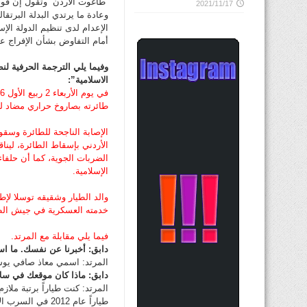
“طاغوت الأردن” وتقول إن قوا
2021/11/17
وعادة ما يرتدي البدلة البرتقا
الإعدام لدى تنظيم الدولة الإ
أمام التفاوض بشأن الإفراج ع
وفيما يلي الترجمة الحرفية لن
الاسلامية”:
طائرته بصاروخ حراري مضاد ل
الإصابة الناجحة للطائرة وسق
الأردني بإسقاط الطائرة، لين
الضربات الجوية، كما أن حلفاء
الإسلامية.
والد الطيار وشقيقه توسلا لإ
خدمته العسكرية في جيش الطاغ
فيما يلي مقابلة مع المرتد.
دابق: أخبرنا عن نفسك. ما 
المرتد: اسمي معاذ صافي يوسف الكسا
دابق: ماذا كان موقعك في سل
طياراً عام 2012 في السرب الأول في قاعدة موفق السلطي الجوية.