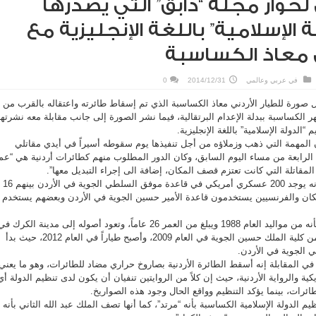
لحوار مجلة “دابق” التي يصدرها
 الإسلامية” باللغة الإنجليزية مع
ني معاذ الكساسبة
في
عربي وعالمي
2014/12/31
0
 صورة للطيار الأردني معاذ الكساسبة الذي تم إسقاط طائرته واعتقاله بالقرب من
 الكساسبة ببدلة الإعدام البرتقالية، فيما نشر الصورة إلى جانب مقابلة معه نشرتها
“الدولة الإسلامية” باللغة الإنجليزية.
المهمة التي ذهب وزملاؤه من أجل تنفيذها يوم سقوطه أسيراً في أيدي مقاتلي
في الرابعة من مساء اليوم السابق، وكان الدور المطلوب منهم كطائرات أردنية هي “ع
مقاتلة التي كانت تعتزم قصف المكان، إضافة الى إجراء التبديل معها”.
وقال الكساسبة في المقابلة إنه يوجد 200 عسكري أمريكي في قاعدة موفق السلطي الجوية في الأردن بينهم 16
مريكان والفرنسيين يستخدمون قاعدة الأمير حسين الجوية في الأردن وبعضهم يستخدم
وأفاد الكساسبة في المقابلة بأنه من مواليد العام 1988 ويبلغ من العمر 26 عاماً، وتعود أصوله إلى مدينة الكرك ف
جنوب الأردن، وكان قد تخرج من كلية الملك حسين الجوية في العام 2009، وأصبح طياراً في العام 2012، حيث بدأ
الجوية في الأردن.
 في المقابلة إنه أسقط الطائرة الأردنية بصاروخ حراري مضاد للطائرات، وهو ما يعني
كية والرواية الأردنية، حيث إن كلاً من الروايتين تنفيان أن يكون لدى تنظيم الدولة أي
رات، بينما يؤكد التنظيم وواقع الحال وجود هذه الصواريخ.
يم الدولة الإسلامية الكساسبة بأنه “مرتد”، كما أنها تصف الملك عبد الله الثاني بأنه