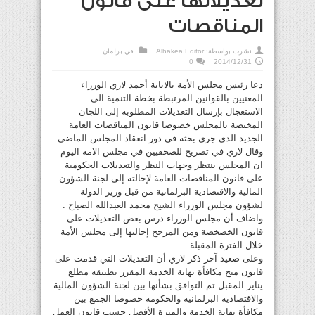
تعديلاتها على قانون
المناقصات
نشرت بواسطة:
Alhakea Editor
في
برلمان
0
2014/12/31
دعا رئيس مجلس الأمة بالانابة أحمد لاري الوزراء
المعنيين بالقوانين المرتبطة بخطة التنمية الى
الاستعجال بإرسال التعديلات المطلوبة إلى اللجان
المختصة بالمجلس خصوصا قانون المناقصات العامة
الجديد الذي جرى بحثه في دور انعقاد المجلس الماضي .
وقال لاري في تصريح للصحفيين في مجلس الامة اليوم
ان المجلس ينتظر وجهات النظر والتعديلات الحكومية
على قانون المناقصات العامة لإحالته إلى لجنة الشؤون
المالية والاقتصادية البرلمانية من قبل وزير الدولة
لشؤون مجلس الوزراء الشيخ محمد العبدالله الصباح .
واضاف أن مجلس الوزراء درس بعض التعديلات على
قانون الخصخصة ومن المرجح إحالتها إلى مجلس الأمة
خلال الفترة المقبلة .
وعلى صعيد آخر ذكر لاري أن التعديلات التي قدمت على
قانون منح مكافأة نهاية الخدمة المقرر تطبيقه مطلع
يناير المقبل تم التوافق بشأنها بين لجنة الشؤون المالية
والاقتصادية البرلمانية والحكومة خصوصا الجمع بين
مكافأة نهاية الخدمة والميزة الأفضل حسب قانون العمل