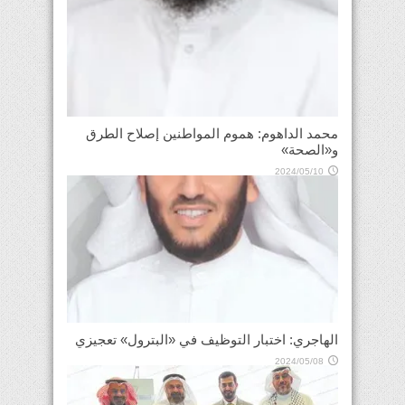
محمد الداهوم: هموم المواطنين إصلاح الطرق
و«الصحة»
2024/05/10
الهاجري: اختبار التوظيف في «البترول» تعجيزي
2024/05/08