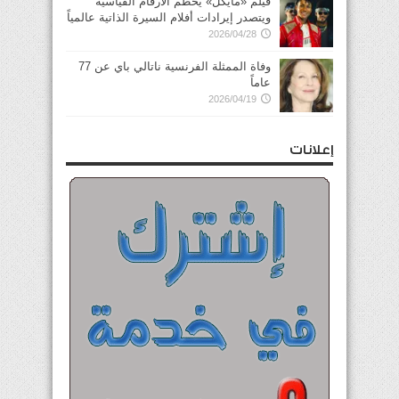
فيلم «مايكل» يحطم الأرقام القياسية
ويتصدر إيرادات أفلام السيرة الذاتية عالمياً
2026/04/28
وفاة الممثلة الفرنسية ناتالي باي عن 77
عاماً
2026/04/19
إعلانات