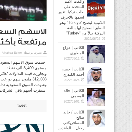
وافقت الأمم
المتحدة على
طلب تركيا لتغيير
اسمها بالاحرف
اللاتينية ليصبح “Türkiye” وهو
النطق الصحيح لها باللغة
الاسهم السعو
التركية بدلاً من “Turkey”
2022/06/02
مرتفعة بأكثر من 6
الكاتب | هزاع
المطيري
نشرت بواسطة:
Alhakea Editor
2022/05/11
مستوى 409ر8 ألف نقطة.
الكاتب | حسن
أحمد الكندري
608ر312 مليون سهم توزعت على 910ر155 الف صفقة.
2022/04/24
استقرت أسهم باقي الشركات
الكاتب | خالد
الوسمي
2022/01/01
tweet
الكاتب / خالد
صالح
المسافريكتب:
رحيل .. الوافدين