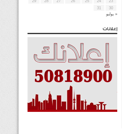
29
28
27
26
25
24
23
31
30
« يوليو
إعلانات