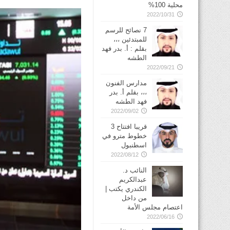
محلية 100%
2022/10/31
7 نصائح للرسم
للمبتدئين ،،،
بقلم : أ. بدر فهد
الطشه
2022/09/21
مدارس الفنون
،،، بقلم أ. بدر
فهد الطشه
2022/09/02
قريبا افتتاح 3
خطوط مترو في
2022/08/12
النائب د.
عبدالكريم
الكندري يكتب |
من داخل
اعتصام مجلس الأمة
2022/06/16