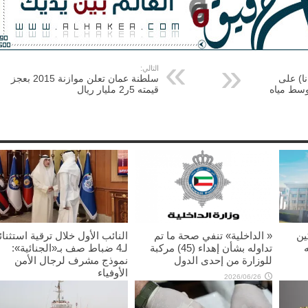
التالي:
نا) على
سلطنة عمان تعلن موازنة 2015 بعجز
بع وسط مياه
قيمته 5ر2 مليار ريال
ين
« الداخلية» تنفي صحة ما تم
النائب الأول خلال ترقية استثنائ
تداوله بشأن إهداء (45) مركبة
لـ4 ضباط صف بـ«الجنائية»:
للوزارة من إحدى الدول
نموذج مشرف لرجال الأمن
الأوفياء
2026/06/26
2026/06/11