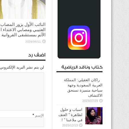
النائب الأول يزور المصاب
العتيبي ومصابي الاعتداء ال
الآثم بمستشفى الفروانية
2026/06/11
اضف رد
كتاب وناقد الرياضية
لن يتم نشر البريد الإلكتروني
راكان الغفيلي: المملكة
العربية السعودية وجهة
سياحية متميزة تستحق
الاكتشاف
2023/07/29
اسباب و حلول
لظاهرة ” العنف
الإسم
*
في ملاعبنا ” !
2015/12/13