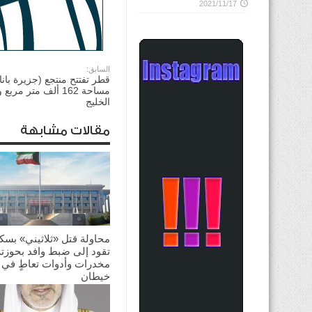
2021/11/17
السابق:
قطر تفتتح منتجع (جزيرة بانا
مساحة 162 ألف متر مر
الخليج
مقالات مشابهة
محاولة قتل «ثلاثيني» بسك
تقود إلى ضبط وافد بحوزته
مخدرات وأدوات تعاطٍ في
خيطان
2026/06/26