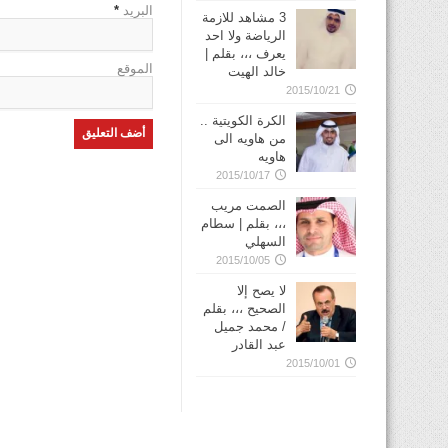
البريد
*
3 مشاهد للازمة
الرياضة ولا احد
يعرف ،،، بقلم |
الموقع
خالد الهيت
2015/10/21
الكرة الكويتية ..
من هاويه الى
هاويه
2015/10/17
الصمت مريب
،،، بقلم | سطام
السهلي
2015/10/05
لا يصح إلا
الصحيح ،،، بقلم
/ محمد جميل
عبد القادر
2015/10/01