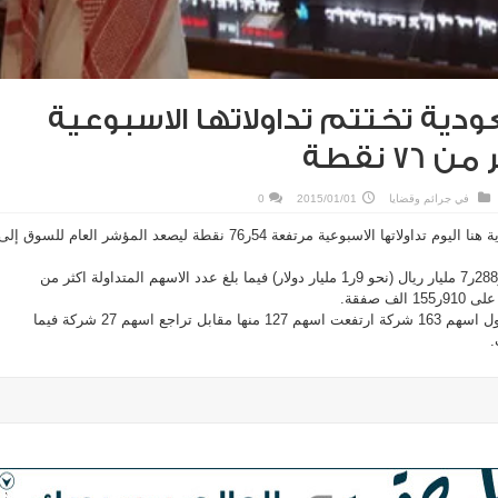
دية تختتم تداولاتها الاسبوعية
7 نقطة
في
جرائم وقضايا
2015/01/01
0
اختتمت سوق الاسهم السعودية هنا اليوم تداولاتها الاسبوعية مرتفعة 54ر76 نقطة ليصعد المؤشر العام للسوق إلى
وتجاوزت قيمة التداولات 257ر288ر7 مليار ريال (نحو 9ر1 مليار دولار) فيما بلغ عدد الاسهم المتداولة اكثر من
وشهدت السوق السعودية تداول اسهم 163 شركة ارتفعت اسهم 127 منها مقابل تراجع اسهم 27 شركة فيما
.