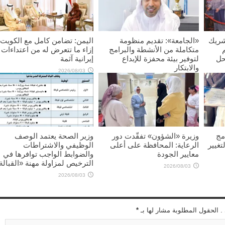
شريك
«الجامعة»: تقديم منظومة
اليمن: تضامن كامل مع الكويت
متكاملة من الأنشطة والبرامج
إزاء ما تتعرض له من اعتداءات
حل
لتوفير بيئة محفزة للإبداع
إيرانية آثمة
والابتكار
2026/08/03
2026/08/03
مج
وزيرة «الشؤون» تفقّدت دور
وزير الصحة يعتمد الوصف
تغيير
الرعاية: المحافظة على أعلى
الوظيفي والاشتراطات
معايير الجودة
والضوابط الواجب توافرها في
الترخيص لمزاولة مهنة «القبالة
2026/08/03
2026/08/03
 . الحقول المطلوبة مشار لها بـ
*