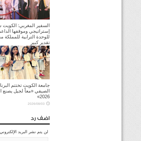
السفير المغربي: الكويت 
إستراتيجي وموقفها الداعم
للوحدة الترابية للمملكة م
تقدير كبير
2026/08/03
جامعة الكويت تختتم البرنا
الصيفي «معاً لجيل يصنع ال
2026»
2026/08/03
اضف رد
لن يتم نشر البريد الإلكتروني