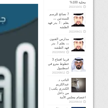
محلية 100%
2022/10/31
7 نصائح للرسم
للمبتدئين ،،،
بقلم : أ. بدر فهد
الطشه
2022/09/21
مدارس الفنون
،،، بقلم أ. بدر
فهد الطشه
2022/09/02
قريبا افتتاح 3
خطوط مترو في
2022/08/12
النائب د.
عبدالكريم
الكندري يكتب |
من داخل
اعتصام مجلس الأمة
2022/06/16