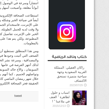
انتشاراً وسرعة في الوصول إلى
أبواباً مغلقة، وأصبحت أسهل 
استطاعت الصحافة الإلكترونية
أيضاً في صياغة الخبر وشكله و
على الإنترنت، فاستخدام الجمل
ولا وقت لديه للجمل الطويلة، 
الخبر على الإنترنت تفاصيل كث
المطبوعة، ولكن يتم هذا على ا
بالمعلومات.
ومن هذا المنطلق نستطيع أن نق
الصحف التي أثبتت وجودها في ع
كتاب وناقد الرياضية
والمصداقية ، وسرعة نشر الخبر 
لذلك أنتهز الفرصة في عامها ا
راكان الغفيلي: المملكة
السويفان ، والأخ خالد السويف
العربية السعودية وجهة
وتواصلهم الحميم ، كما أنهم ي
سياحية متميزة تستحق
خلال شهر رمضان الماضي كان ل
الاكتشاف
الحقيقة فخر الصحافة الالكتروني
2023/07/29
اسباب و حلول
tweet
لظاهرة ” العنف
في ملاعبنا ” !
2015/12/13