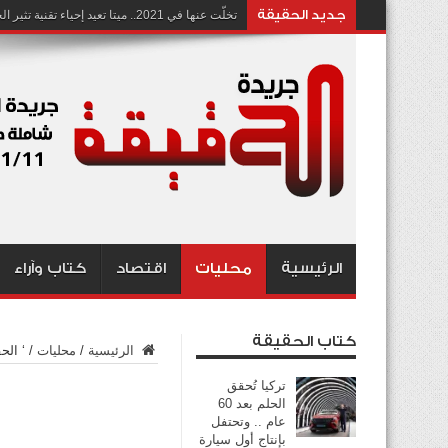
جديد الحقيقة
تخلّت عنها في 2021.. ميتا تعيد إحياء تقنية تثير الجدل بشأن انتهاك الخصوصية
الرئيسية
محليات
اقتصاد
كتاب وآراء
كتاب الحقيقة
الرئيسية
/
محليات
/
‘ الح
تركيا تُحقق
الحلم بعد 60
عام .. وتحتفل
بإنتاج أول سيارة