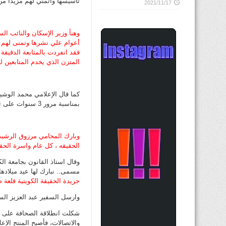
تأسيسها واتمني لهم مزيداً من
2021/11/17
وهنأ وزير الإسكان والنائب ال
أعوام علي نشرها وتمنى لهم ال
فقد انفردت بالمتابعة الدقيقة 
المتزن الذي يخدم المتابعين ل
كما قال الإعلامي محمد الوشيح
بمناسبة مرور 3 سنوات على تأسيسها.. وهي جريدة حافظت على صدقيتها ومهنيتها وثباتها في وجه طوفان الإغراءات.
وبارك المحامي مرزوق الرشيد
الحقيقه ، كل عام واسرة الحق
وقال استاذ القانون بجامعة ا
مسمى.. نبارك لها عيد ميلادها 
جريدة الحقيقة الكويتية قلعة 
وارسل السفير عبد العزيز السبي
شكلت انطلاقة الصحافة على الش
والاتصالات، فأصبح المنتج الإعل