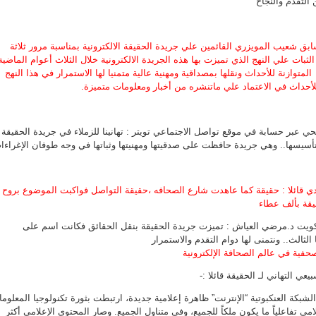
 التقدم والنجاح
سابق شعيب المويزري القائمين علي جريدة الحقيقة الالكترونية بمناسبة مرور ثلاثة
ثبات علي النهج الذي تميزت بها هذه الجريدة الالكترونية خلال الثلاث أعوام الماضية
المتوازنة للأحداث ونقلها بمصداقية ومهنية عالية متمنيا لها الاستمرار في هذا النهج
لأحداث في الاعتماد علي ماتنشره من أخبار ومعلومات متميزة.
ي عبر حسابة في موقع تواصل الاجتماعي تويتر : تهانينا للزملاء في جريدة الحقيقة
ي قائلا : حقيقة كما عاهدت شارع الصحافه ،حقيقة التواصل فواكبت الموضوع بروح
يقة بألف عطاء
لكويت د.مرضي العياش : تميزت جريدة الحقيقة بنقل الحقائق فكانت اسم على
الثالث.. ونتمنى لها دوام التقدم والاستمرار
صحفية في عالم الصحافة الإلكترونية
عي التهاني لـ الحقيقة قائلا :-
بكة العنكبوتية “الإنترنت” ظاهرة إعلامية جديدة، ارتبطت بثورة تكنولوجيا المعلوم
امي تفاعلياً ما يكون ملكاً للجميع، وفي متناول الجميع. وصار المحتوى الإعلامي أكثر