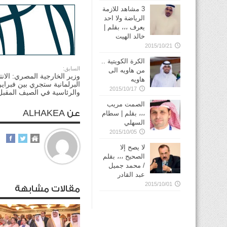
3 مشاهد للازمة
الرياضة ولا احد
يعرف ،،، بقلم |
خالد الهيت
2015/10/21
الكرة الكويتية ..
السابق:
من هاويه الى
وزير الخارجية المصري: الانت
هاويه
البرلمانية ستجري بين فبراي
2015/10/17
والرئاسية في الصيف المقبل
الصمت مريب
عن ALHAKEA
،،، بقلم | سطام
السهلي
2015/10/05
لا يصح إلا
الصحيح ،،، بقلم
/ محمد جميل
عبد القادر
2015/10/01
مقالات مشابهة