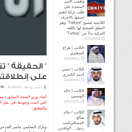
وافقت الأمم
المتحدة على
طلب تركيا لتغيير
اسمها بالاحرف
اللاتينية ليصبح “Türkiye” وهو
النطق الصحيح لها باللغة
التركية بدلاً من “Turkey”
2022/06/02
الكاتب | هزاع
المطيري
2022/05/11
‘ الحقيقة ‘ 
الكاتب | حسن
أحمد الكندري
على إنطلاقته
2022/04/24
نشرت بواسطة:
ALHAKEA
الكاتب | خالد
الوسمي
أشاد وزير الصحة السابق د.محم
2022/01/01
التي أثبتت وجودها في نقل الخ
والتوفيق .
الكاتب / خالد
صالح
المسافريكتب:
وبارك المحامي جاسر الجدعي قا
رحيل .. الوافدين