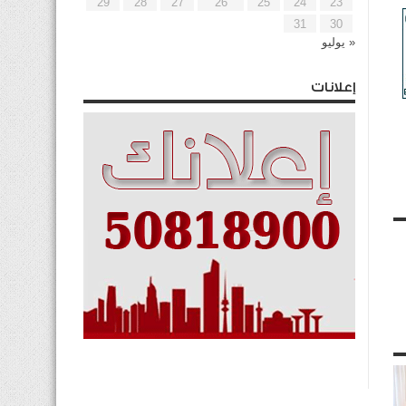
29
28
27
26
25
24
23
31
30
« يوليو
إعلانات