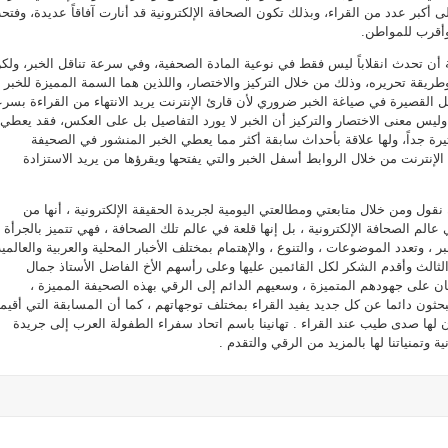
 أكبر عدد من القراء، وبذلك تكون الصحافة الإلكترونية قد أنارت آفاقاً عديدة، وفتح
وأقرب للمواطن.
 أن تحدث انقلاباً ليس فقط في نوعية المادة الصحفية، وفي سرعة تناقل الخبر، ولك
طريقة تحريره، وذلك من خلال التركيز والاختصار، واللذين هما السمة المميزة للخبر
 القصيرة في صياغة الخبر ضروري لأن قارئ الإنترنت يريد الانتهاء من القراءة بسر
وليس معنى الاختصار والتركيز أن الخبر لا يورد التفاصيل بل على العكس، فقد يعطي
يرة جداً، ولها علاقة بأحداث سابقة أكثر مما يعطي الخبر المنشور في الصحيفة
لإنترنت من خلال الروابط أسفل الخبر والتي يفتحها ويقرؤها من يريد الاستزادة
ول ومن خلال متابعتي ومطالعتي اليومية لجريدة الحقيقة الإلكترونية ، أنها من
الم الصحافة الإلكترونية ، بل إنها قلعة في عالم تلك الصحافة ، فهي تتميز بالجرأة
، وتعدد الموضوعات ، والتنوع ، والإهتمام بمختلف الأخبار المحلية والعربية والعالمية
لثالث وأقدم الشكر لكل القائمين عليها وعلى رأسهم الأخ الفاضل الأستاذ جمال
ان على جهودهم المتميزة ، وسعيهم الدائم إلى الرقي بهذه الصحيفة المميزة ،
بحثون دائما عن كل جديد يفيد القراء بمختلف توجهاتهم ، كما أن المسابقة التي أقي
ها صدى طيب عند القراء . تهانينا باسم اتحاد سفراء الطفولة العرب إلى جريدة
ة وتمنياتنا لها بالمزيد من الرقي والتقدم .