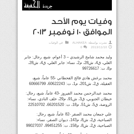
وفيات يوم الأحد
الموافق 10 نوفمبر 2013
نشرت بواسطة:
ALHAKEA
في
الوفيات
0
2013/11/10
وليد محمد شامخ الرشيدي – 3 أعوام، شيع، رجال: جابر
العلي، ق4، ش28، م2، نساء: جابر العلي، ق4، ش28،
م8، ت: 99726617
محمد برغش هادي فالح القحطاني -55 عاماً، شيع،
العقيلة، ق2، ش201، م1، ت: 60622243، 60666799
محمد عبدالرحمن محمد الفيروز -43 عاماً، شيع، رجال:
خيطان الجنوبي، ق3، ش91، م29، خلف النادي، نساء:
الروضة، ق5، ش51، م18، ت: 66201520، 22510702
علي جمعان محمد الصقر -82 عاماً، شيع، رجال:
الصباحية، ق2، ش8، م143، ديوان الصقر، نساء:
الصباحية، ق2، ش8، م158، ت: 99451255، 99027037