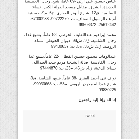
عباس حسين علي آرتي -69 عاماً، شيع، رجال: الحسينية
الجديدة، الشرق، مقابل مسجد الدولة الكبير، نساء:
السالمية، ق12، شارع أبوذر الغفاري، ج5، م9، حسينية
أم عبدالرسول الصحاف، ت: 99722279، 67000988،
25612442، 99508372
محمد إبراهيم عبداللطيف الحوطي -83 عاماً، يشيع غدا ،
رجال: الشامية، ق9، ش98، ديوان الحوطي، نساء:
الروضة، ق3، ش35، م5، ت: 99400637
عبدالوهاب محمود حسين القطان -22 عاماً،يشيع غدا ،
رجال: القادسية، صالة الشيخة مريم سعد العبدالله،
نساء: الدعية، ق4، ش46، م23، ت: 97444870
نواف ثني أحمد العنزي -38 عاماً، شيع، الشامية، ق3،
شارع عبدالله مجرن الرومي، م53، ت: 99030668،
99880225
إنا لله وإنا إليه راجعون
tweet