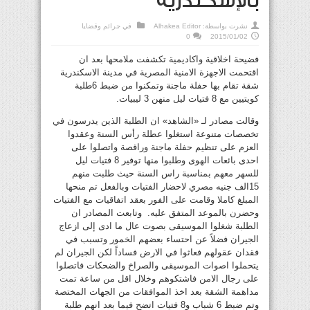
بالإسكندرية
نشرت بواسطة:
Alhakea Editor
في
جرائم وقضايا
0
2015/01/02
فضيحة اخلاقية واكاديمية تكشفت ملامحها بعد ان
اقتحمت الاجهزة الامنية المصرية في مدينة الاسكندرية
شقة تقام بها حفلة ماجنة وتمكنوا من ضبط 6طلبة
كويتيين مع 8 فتيات ليل منهن 3 ليبيات.
وقالت مصادر لـ «الشاهد» ان الطلبة الذين يدرسون في
تخصصات متنوعة استغلوا عطلة رأس السنة وعقدوا
العزم على تنظيم حفلة ماجنة وراقصة واتصلوا على
احدى بائعات الهوى وطلبوا منها توفير 8 فتيات ليل
للسهر معهم بمناسبة راس السنة حيث طلبت منهم
15الف جنيه مصري لاحضار الفتيات وبالفعل تم منحها
المبلغ كاملا وقامت على الفور بعقد اتفاقيات مع الفتيات
وحضرن بالموعد المتفق عليه. وتابعت المصادر ان
الطلبة شغلوا الموسيقى بصوت عال ما ادى إلى ازعاج
الجيران فضلاً عن احتساء بعضهم الخمور وتسبب في
فقدان عقولهم فعاثوا في الارض فساداً لكن الجيران لم
يتحملوا اصوات الموسيقى والصراخ والضحكات فاتصلوا
على رجال الامن فاشتكوهم وخلال اقل من ساعة تمت
مداهمة الشقة بعد اخذ الموافقات من الجهات المختصة
وتم ضبط 6 شباب و8 فتيات اتضح فيما بعد انهم طلبة