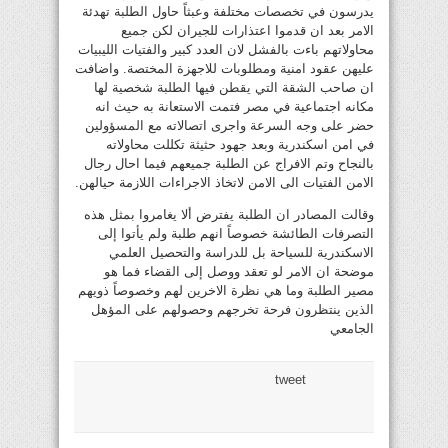
يدرسون في تخصصات مختلفة وعبثاً حاول الطلبة تهدئة
الامر بعد ان قدموا اعتذارات للجيران لكن جميع
محاولاتهم باءت بالفشل لان العدد كبير والفتيات الليبيات
عليهن عقود امنية ومطلوبات للاجهزة المختصة. واضافت
ان صاحب الشقة التي يقطن فيها الطلبة شخصية لها
مكانه اجتماعية في مصر فتمت الاستعانة به حيث انه
حضر على وجه السرعة واجرى اتصالاته مع المسؤولين
في امن اسكندرية وبعد جهود حثيثة تكللت محاولاته
بالنجاح وتم الافراج عن الطلبة جميعهم فيما احال رجال
الامن الفتيات الى الامن لاتخاذ الاجراءات اللازمة حيالهن.
وقالت المصادر ان الطلبة يفترض ألا يغامروا بمثل هذه
التصرفات الطائشة خصوصاً انهم طلبة ولم يأتوا إلى
الاسكندرية للسياحة بل للدراسة والتحصيل العلمي
موضحة ان الامر لو تعقد ووصل إلى القضاء فما هو
مصير الطلبة وما هي نظرة الاخرين لهم وخصوصاً ذويهم
الذين ينتظرون فرحة تخرجهم وحصولهم على المؤهل
الجامعي
tweet