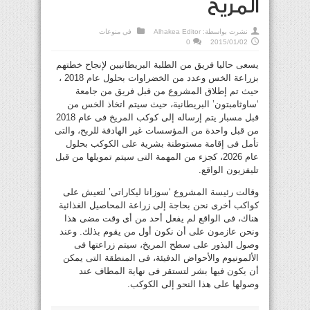
المريخ
نشرت بواسطة:
Alhakea Editor
في
منوعات
0
2015/01/02
يسعى حاليا فريق من الطلبة البريطانيين لإنجاح خطتهم
بزراعة الخس وعدد من الخضراوات بحلول عام 2018 ،
حيث تم إطلاق المشروع من قبل فريق من جامعة
‘ساوثامبتون’ البريطانية، حيث سيتم اتخاذ الخس من
قبل مسبار يتم إرساله إلى كوكب المريخ فى عام 2018
من قبل واحدة من المؤسسات غير الهادفة للربح، والتى
تأمل فى إقامة مستوطنة بشرية على الكوكب بحلول
عام 2026، كجزء من المهمة التى سيتم تمويلها من قبل
تليفزيون الواقع.
وقالت رئيسة المشروع ‘سوزانا ليكاراتى’ لتعيش على
كواكب أخرى نحن بحاجة إلى زراعة المحاصيل الغذائية
هناك، فى الواقع لم يفعل أحد من أى وقت مضى هذا
ونحن عازمون على أن نكون أول من يقوم بذلك. وعند
وصول البذور على سطح المريخ، سيتم زراعتها فى
الألمونيوم والأحواض الدفيئة، فى المنطقة التى يمكن
أن يكون فيها بشر لتستقر فى نهاية المطاف عند
وصولها على هذا النحو إلى الكوكب.