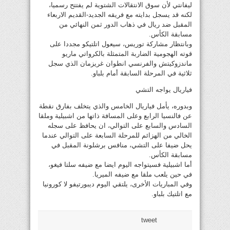
ليفانتي لأن سوق الانتقالات الشتوية لم يفتتح رسميا،
لكنه قد يسجل بدايته مع فريقه الجديد-القديم الاربعاء
المقبل ضد ريال في ذهاب الدور ثمن النهائي من
مسابقة الكأس.
وبانتظار مشاركة توريس، سيعول اتلتيكو مجددا على
قوته الهجومية الضاربة المتمثلة بالكرواتي ماريو
ماندزوكيتش والفرنسي انطوان غريزمان الذي سجل
ثلاثية في المرحلة السابقة أمام بلباو.
فياريال يواجه التشي
وبدوره، يأمل فياريال الخامس والذي يتخلف بفارق نقطة
عن فالنسيا الرابع وعلى المسافة ذاتها من اشبيلية وملقا
السادس والسابع على التوالي، ان يحافظ على سجله
الخالي من الهزائم للمرحلة السابعة على التوالي عندما
يحل ضيفا على التشي، منافس برشلونة المقبل في
مسابقة الكأس.
أما اشبيلية فسيتواجه اليوم ايضا مع ضيفه سلتا فيغو،
في حين يلعب ملقا مع ضيفه الميريا.
وفي المباريات الأخرى، يلتقي اليوم ديبورتيفو لا كورونيا
مع اتلتيك بلباو.
tweet