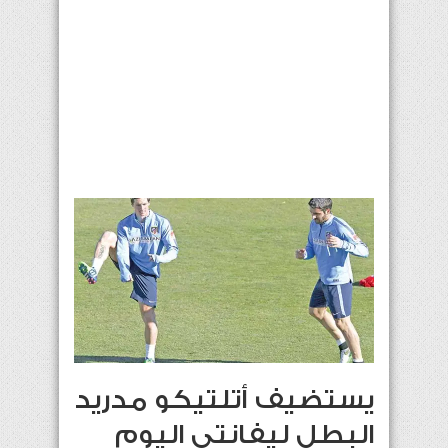
يستضيف أتلتيكو مدريد
البطل ليفانتي اليوم