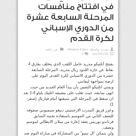
في افتتاح منافسات
المرحلة السابعة عشرة
من الدوري الإسباني
لكرة القدم
نشرت بواسطة:
Alhakea Editor
في
رياضة
0
2015/01/03
يفتتح أتلتيكو مدريد حامل اللقب الذي يتخلف بفارق 4
نقاط عن جاره اللدود ريال مدريد، المرحلة السابعة
عشرة من الدوري الاسباني لكرة القدم، اليوم على
ارضه بمواجهة ليفانتي.
ويمني اتلتيكو النفس بأن يبدأ العام الجديد من حيث
انهى سابقه، حيث تغلب على مضيفه اتلتيك بلباو 4-1 بعد
ان سقط في المرحلة التي سبقتها أمام فياريال (صفر-
1).
وعزز فريق المدرب الارجنتيني دييغو سيميوني صفوفه
للنصف الثاني من الموسم باستعادة نجمه السابق
فرناندو توريس بعقد إعارة من ميلان الايطالي لموسم
ونصف.
ولن يتمكن “ال نينيو” من المشاركة في مباراة اليوم ضد