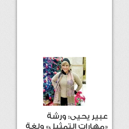
عبير يحيى: ورشة
«مهارات التمثيل» ولغة