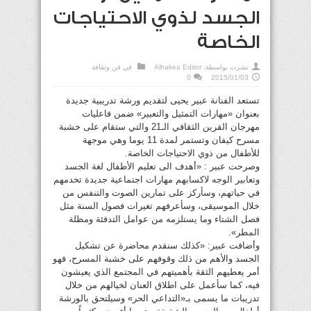
الجسد لذوي الاحتياجات
الخاصة
نشرت بواسطة:
Alhakea Editor
في
فن وثقافة
0
2015/01/03
تستعد الفنانة عبير يحيى لتقديم ورشة تدريبية جديدة
بعنوان «مهارات التمثيل والتعبير» ضمن فاعليات
مهرجان القرين الثقافي الـ21 والتي ستقام على خشبة
مسرح كيفان وتستمر لمدة 11 يوما وهي موجهة
للأطفال من ذوي الاحتياجات الخاصة.
وصرحت عبير : «أهدف الى تعليم الأطفال لغة الجسد
وتعابير الوجه لاكسابهم مهارات اجتماعية جديدة تخدمهم
في حياتهم، وسأركز على تمارين الصوت والتنفس من
خلال الموسيقى، وسأعرفهم تغيرات فصول السنة مثل
فصل الشتاء وما يستلزمه من عوامل التدفئة ومظلة
المطر».
وأضافت عبير: «كذلك سنقدم محاضرة عن تشكيل
الجسد والأهم من ذلك وقوفهم على خشبة المسرح، فهو
أمر يعطيهم الثقة بأهميتهم في المجتمع الذي يعيشون
فيه، كما سأعمل على اطلاق العنان لخيالهم من خلال
تدريبات ما يسمى بـ«التداعي الحر» وسيلتحق بالورشة