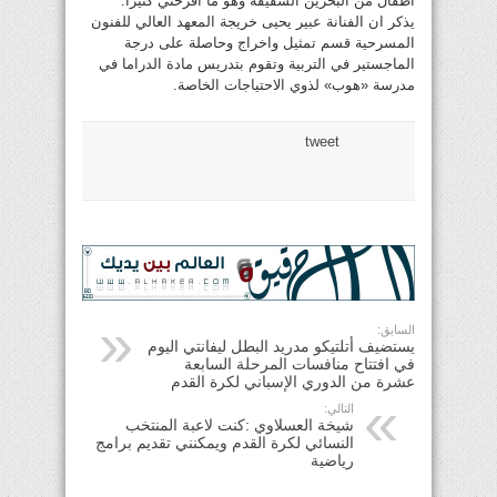
أطفال من البحرين الشقيقة وهو ما أفرحني كثيراً.
يذكر ان الفنانة عبير يحيى خريجة المعهد العالي للفنون
المسرحية قسم تمثيل واخراج وحاصلة على درجة
الماجستير في التربية وتقوم بتدريس مادة الدراما في
مدرسة «هوب» لذوي الاحتياجات الخاصة.
tweet
السابق:
يستضيف أتلتيكو مدريد البطل ليفانتي اليوم
في افتتاح منافسات المرحلة السابعة
عشرة من الدوري الإسباني لكرة القدم
التالي:
شيخة العسلاوي :كنت لاعبة المنتخب
النسائي لكرة القدم ويمكنني تقديم برامج
رياضية