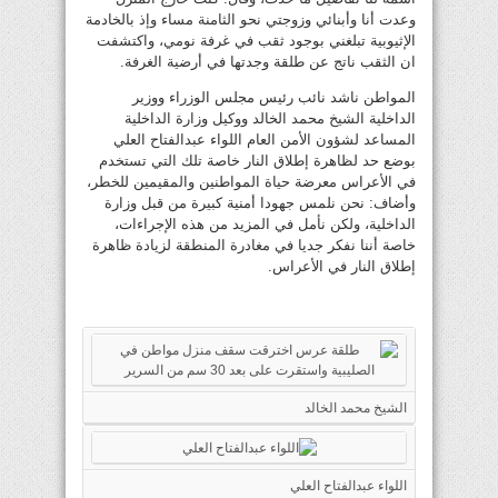
وعدت أنا وأبنائي وزوجتي نحو الثامنة مساء وإذ بالخادمة
الإثيوبية تبلغني بوجود ثقب في غرفة نومي، واكتشفت
ان الثقب ناتج عن طلقة وجدتها في أرضية الغرفة.
المواطن ناشد نائب رئيس مجلس الوزراء ووزير
الداخلية الشيخ محمد الخالد ووكيل وزارة الداخلية
المساعد لشؤون الأمن العام اللواء عبدالفتاح العلي
بوضع حد لظاهرة إطلاق النار خاصة تلك التي تستخدم
في الأعراس معرضة حياة المواطنين والمقيمين للخطر،
وأضاف: نحن نلمس جهودا أمنية كبيرة من قبل وزارة
الداخلية، ولكن نأمل في المزيد من هذه الإجراءات،
خاصة أننا نفكر جديا في مغادرة المنطقة لزيادة ظاهرة
إطلاق النار في الأعراس.
الشيخ محمد الخالد
اللواء عبدالفتاح العلي