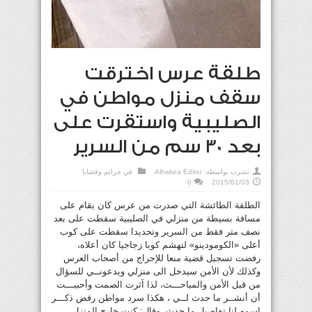
طلقة عرس اخترقت
سقف منزل مواطن في
الصليبية واستقرت على
بعد 30 سم من السرير
نشرت بواسطة:
Alhakea Editor
في
جرائم وقضايا
0
2015/01/03
الطلقة الطائشة التي صدرت من عرس كان يقام على
مسافة بسيطة من منزلي في الصليبية سقطت على بعد
نصف متر فقط من السرير وتحديدا سقطت على كوب
أعلى «الكومودينو» لتهشم كوبا زجاجيا كان أعلاه،
رفضت تسجيل قضية منعا للإحراج من أصحاب العرس
وكذلك لأن الأمن سيدخل الى منزلي ويدعونــي للسؤال
من قبل الأمن والمباحـــث، لذا آثرت الصمت وأحببـــت
أن أنشــر ما حدث لــي ، هكذا سرد مواطن رفض ذكـــر
اسمه لنا تفاصيل ما حدث، وقال: كنت خارج المنزل