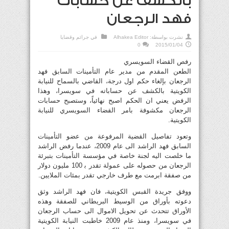
بالكشف عن حسابات
فهد الرجعان
نشرت بواسطة:
Alhakea Editor
في
جرائم وقضايا
0
2015/01/04
رفص القضاء السويسري
الطعن المقدم من مدير عام التأمينات السابق فهد
الرجعان بإلغاء حكم اول درجة، القاضي بالسماح للنيابة
الكويتية بالكشف عن حساباته في سويسرا، وهذا
الرفض يعني ان الحكم اصبح نهائياً، وستصبح حسابات
الرجعان مكشوفة بامر القضاء السويسري للنيابة
الكويتية.
وتعود تفاصيل القضية المرفوعة من عضو التأمينات
السابق فهد الراشد الى عام 2009، عندما رفض الراشد
ما خلصت اليه لجنة خاصة في مؤسسة التأمينات بتبرئة
الرجعان من حصوله على عمولة تقدر ب‍ 100 مليون دولار
من صفقة ابرمت مع طرف خارجي تقدر بمئات الملايين.
ووفق جريدة القبس الكويتية، فان فهد الراشد وثق
دعوته بأوراق من الوسيط البريطاني للصفقة وهذه
الأوراق تتحدث عن تحويل الاموال الى حساب الرجعان
في سويسرا، ومنذ عام 2009 خاطبت النيابة الكويتية