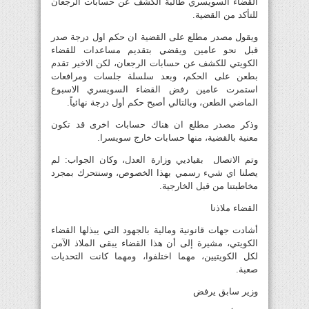
القضاء السويسري طالبة الكشف عن حسابات الرجعان
للتأكد من القضية.
ويقول مصدر مطلع على القضية ان حكم اول درجة صدر
قبل نحو عامين ويقضي بتقديم مساعدات للقضاء
الكويتي للكشف عن حسابات الرجعان، لكن الاخير تقدم
بطعن على الحكم، وبعد سلسلة جلسات ومرافعات
استمرت عامين رفض القضاء السويسري الاسبوع
الماضي الطعن، وبالتالي أصبح حكم أول درجة نهائياً.
وذكر مصدر مطلع ان هناك حسابات اخرى قد تكون
معنية بالقضية، منها حسابات خارج سويسرا.
وتم الاتصال بقياديي وزارة العدل، وكان الجواب: لم
يصلنا اي شيء رسمي بهذا الخصوص، وسنتحرك بمجرد
مخاطبتنا من قبل الخارجية.
القضاء ملاذنا
أشادت جهات قانونية ومالية بالجهود التي يبذلها القضاء
الكويتي، مشيرة إلى أن هذا القضاء يبقى الملاذ الآمن
لكل الكويتيين، مهما اختلفوا، ومهما كانت التحديات
صعبة.
وزير سابق يرفض