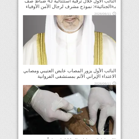
النائب الأول خلال ترقية استثنائية لـ4 ضباط صف
بـ«الجنائية»: نموذج مشرف لرجال الأمن الأوفياء
2026/06/11
النائب الأول يزور المصاب عايض العتيبي ومصابي
الاعتداء الإيراني الآثم بمستشفى الفروانية
2026/06/11