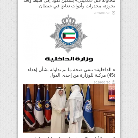
محاولة قتل «ثلاثيني» بسكين تقود إلى ضبط وافد
بحوزته مخدرات وأدوات تعاطٍ في خيطان
2026/06/26
« الداخلية» تنفي صحة ما تم تداوله بشأن إهداء
(45) مركبة للوزارة من إحدى الدول
2026/06/26