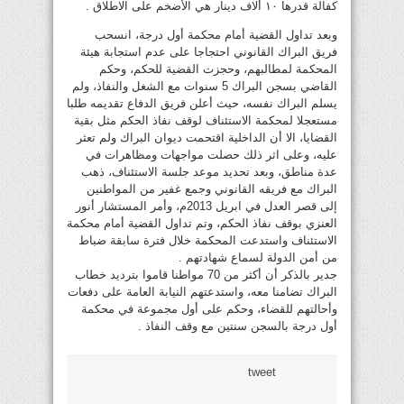
كفالة قدرها ١٠ ألاف دينار هي الأضخم على الاطلاق .
وبعد تداول القضية أمام محكمة أول درجة، انسحب
فريق البراك القانوني احتجاجا على عدم استجابة هيئة
المحكمة لمطالبهم، وحجزت القضية للحكم، وحكم
القاضي بسجن البراك 5 سنوات مع الشغل والنفاذ، ولم
يسلم البراك نفسه، حيث أعلن فريق الدفاع تقديمه طلبا
مستعجلا لمحكمة الاستئناف لوقف نفاذ الحكم مثل بقية
القضايا، الا أن الداخلية اقتحمت ديوان البراك ولم تعثر
عليه، وعلى اثر ذلك حصلت مواجهات ومظاهرات في
عدة مناطق، وبعد تحديد موعد جلسة الاستئناف، ذهب
البراك مع فريقه القانوني وجمع غفير من المواطنين
إلى قصر العدل في ابريل 2013م، وأمر المستشار أنور
العنزي بوقف نفاذ الحكم، وتم تداول القضية أمام محكمة
الاستئناف واستدعت المحكمة خلال فترة سابقة ضباط
من أمن الدولة لسماع شهادتهم .
جدير بالذكر أن أكثر من 70 مواطنا قاموا بترديد خطاب
البراك تضامنا معه، واستدعتهم النيابة العامة على دفعات
وأحالتهم للقضاء، وحكم على أول مجموعة في محكمة
أول درجة بالسجن سنتين مع وقف النفاذ .
tweet