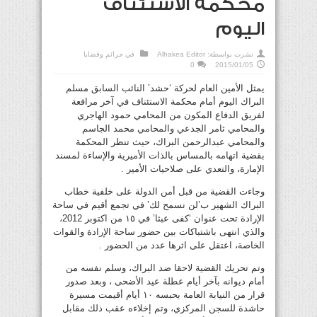
محكمة الاستئناف
اليوم
نشرت بواسطة:
Alhakea Editor
في
جرائم وقضايا
0
2015/01/05
يمثل الأمين العام لحركة ‘حشد’ النائب السابق مسلم
البراك اليوم أمام محكمة الاستئناف في آخر مرافعة
لفريق الدفاع المكون من المحامي حمود الهاجري
والمحامي ثامر الجدعي والمحامي محمد الجاسم
والمحامي عبدالرحمن البراك، حيث تنظر المحكمة
بقضية اتهامه بالمساس بالذات الأميرية والإساءة لمسند
الإمارة، والتعدي على صلاحيات الأمير .
وجاءت القضية من قبل أمن الدولة على خلفية خطاب
البراك الشهير ب’لن نسمح لك’ في تجمع أقيم في ساحة
الإرادة تحت عنوان ‘كفى عبثا’ في ١٥ من اكتوبر 2012،
والذي انتهى باشتباكات بين حضور ساحة الإرادة والقوات
الخاصة، اعتقل على اثرها عدد من الحضور .
وتم تحريك القضية لاحقا ضد البراك، وسلم نفسه من
أمام ديوانه بآخر أيام عطلة عيد الأضحى ، وبعد صدور
قرار من النيابة العامة بحبسه ١٠ أيام أقيمت مسيرة
حاشدة للسجن المركزي، وتم إخلاءه عقب ذلك مقابل