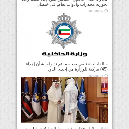
بحوزته مخدرات وأدوات تعاطٍ في خيطان
2026/06/26
« الداخلية» تنفي صحة ما تم تداوله بشأن إهداء
(45) مركبة للوزارة من إحدى الدول
2026/06/26
النائب الأول خلال ترقية استثنائية لـ4 ضباط صف