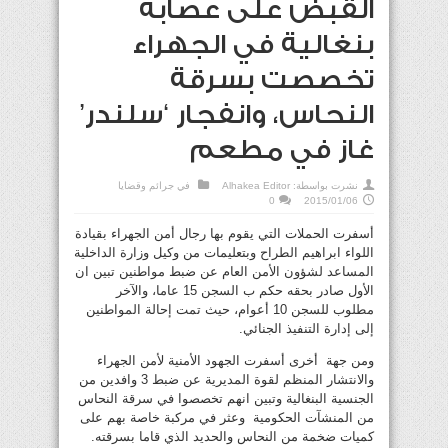
القبض على عصابة
بنغالية في الجهراء
تخصصت بسرقة
النحاس، وانفجار ‘سلندر’
غاز في مطعم
نشرت بواسطة:
Alhakea Editor
في
جرائم وقضايا
0
2015/01/06
أسفرت الحملات التي يقوم بها رجال أمن الجهراء بقيادة
اللواء ابراهيم الطراح وبتعليمات من وكيل وزارة الداخلية
المساعد لشؤون الأمن العام عن ضبط مواطنين تبين ان
الأول صادر بحقه حكم ب السجن 15 عاما، والآخر
مطلوب للسجن 10 أعوام، حيث تمت إحالة المواطنين
إلى إدارة التنفيذ الجنائي.
ومن جهة أخرى أسفرت الجهود الأمنية لأمن الجهراء
والانتشار المنظم لقوة المديرية عن ضبط 3 وافدين من
الجنسية البنغالية وتبين انهم تخصصوا في سرقة النحاس
من المنشآت الحكومية وعثر في مركبة خاصة بهم على
كميات ضخمة من النحاس والحديد الذي قاما بسرقته.