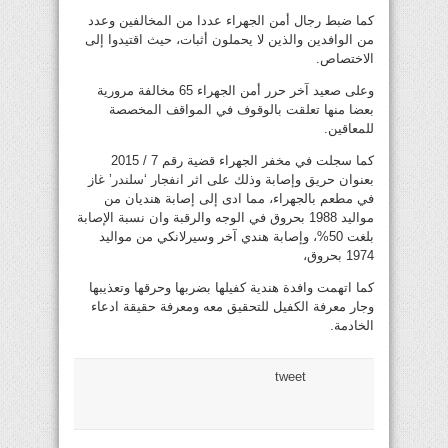
كما ضبط رجال أمن الجهراء عددا من المخالفين وعدد
من الوافدين والذين لا يحملون أثبات، حيث اقتيدوا إلى
الاختصاص.
وعلى صعيد آخر حرر أمن الجهراء 65 مخالفة مرورية
بعضا منها تعلقت بالوقوف في المواقف المخصصة
للمعاقين.
كما سجلت في مخفر الجهراء قضية رقم 7 / 2015
بعنوان حريق وإصابة وذلك على اثر انفجار ‘سلندر’ غاز
في مطعم بالجهراء، مما ادى إلى إصابة هنديان من
مواليد 1988 بحروق في الوجه والرقبة وان نسبة الإصابة
بلغت 50%، وإصابة هندي آخر وسيرلانكي من مواليد
1974 بحروق،
كما اتهمت وافدة هندية كفيلها بضربها وحرقها وتعذيبها
وجار معرفة الكفيل للتحقيق معه ومعرفة حقيقة ادعاء
الخادمة.
tweet