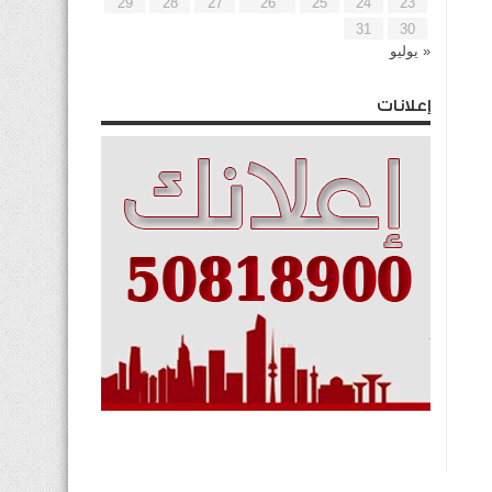
29
28
27
26
25
24
23
31
30
« يوليو
إعلانات