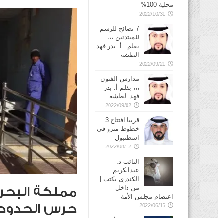
محلية 100%
2022/10/31
7 نصائح للرسم
للمبتدئين ،،،
بقلم : أ. بدر فهد
الطشه
2022/09/21
مدارس الفنون
،،، بقلم أ. بدر
فهد الطشه
2022/09/02
قريبا افتتاح 3
خطوط مترو في
2022/08/12
النائب د.
عبدالكريم
الكندري يكتب |
من داخل
مملكة البحري
اعتصام مجلس الأمة
حرس الحدود 
2022/06/16