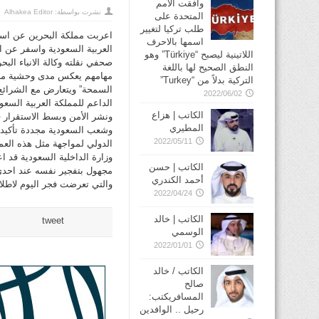
وافقت الأمم
نشرت بواسطة:
Alhakea Editor
المتحدة على
طلب تركيا لتغيير
اعربت مملكة البحرين عن استنك
اسمها بالاحرف
العربية السعودية واسفر عن ا
اللاتينية ليصبح “Türkiye” وهو
صحفي نقلته وكالة الانباء البحر
النطق الصحيح لها باللغة
مهامهم يعكس مدى وحشية مرتكب
التركية بدلاً من “Turkey”
السمحة” ويتعارض مع الشرائع 
2022/06/02
الداعم للمملكة العربية السعو
الكاتب | هزاع
ونشر الأمن وبسط الاستقرار ف
المطيري
وشعب السعودية مجددة تأكيدها
2022/05/11
الدولي لمواجهة مثل هذه العمل
وزارة الداخلية السعودية قد ا
الكاتب | حسن
مجهول بتفجير نفسه عند احدى
أحمد الكندري
والتي تعرضت فجر اليوم لاطلاق
2022/04/24
الكاتب | خالد
tweet
الوسمي
2022/01/01
الكاتب / خالد
صالح
المسافريكتب:
رحيل .. الوافدين