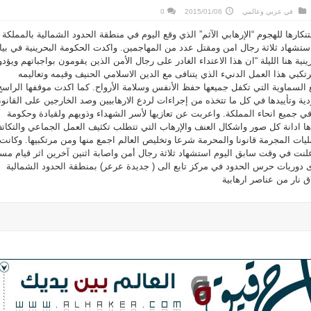
في
عربي وعالمي
2015/01/06
0
ارها للهجوم “الإرهابي الآثم” الذي وقع اليوم في منطقة الحدود الشمالية بالمملكة
ستشهاد ثلاثة رجال امن ومقتل عدد من المهاجمين. واكدت الحكومة البحرينية في بيا
ينية هنا الليلة “ان هذا الاعتداء الغادر على رجال الأمن الذين يقومون بواجباتهم ويؤد
ي هذا العمل الدنيء الذي يتنافى مع الدين الاسلامي الحنيف وقيمه وتعاليمه
السماوية التي تكفل جميعها حفظ الأنفس وسلامة الأرواح. كما اكدت موقفها الراسخ
دية وتأييدها في كل ما تتخذه من إجراءات لردع الارهابيين وصد الخارجين على القانو
ي جميع انحاء المملكة. واعربت عن تعازيها لأسر الشهداء وذويهم ولقيادة وحكومة
 ادانة كل صور واشكال العنف والإرهاب التي تتطلب تكثيف العمل الجماعي والتكات
يات المجرمة قانونا والمحرمة شرعا وتخليص العالم اجمع منها ومن مرتكبيها. وكانت
علنت في وقت سابق اليوم استشهاد ثلاثة رجال أمن واصابة اثنين آخرين اثر قيام مس
 دوريات حرس الحدود في مركز تابع الى ( جديدة عرعر) بمنطقة الحدود الشمالية
 نار من عناصر ارهابية