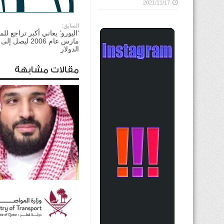
2021/11/17
السابق:
‘اليورو’ يعاني أكبر تراجع للم
الدولار
مقالات مشابهة
ولي العهد السعودي يؤكد
للرئيس الأميركي ضرورة ت
الحوار لخفض التصعيد