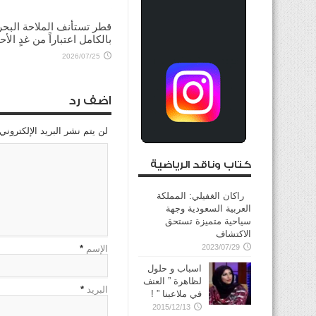
2026/08/03
قطر تستأنف الملاحة البحر
بالكامل اعتباراً من غدٍ الأح
2026/07/25
اضف رد
لن يتم نشر البريد الإلكتروني
كتاب وناقد الرياضية
راكان الغفيلي: المملكة
العربية السعودية وجهة
سياحية متميزة تستحق
الاكتشاف
2023/07/29
الإسم
*
اسباب و حلول
لظاهرة ” العنف
البريد
*
في ملاعبنا ” !
2015/12/13