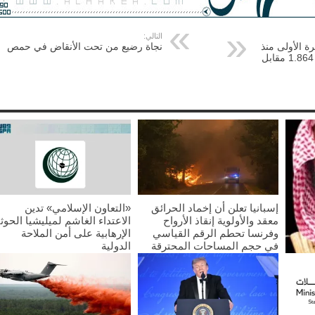
التالي:
رة الأولى منذ
نجاة رضيع من تحت الأنقاض في حمص
مارس عام 2006 ليصل إلى 1.864 مقابل
إسبانيا تعلن أن إخماد الحرائق
«التعاون الإسلامي» تدين
معقد والأولوية إنقاذ الأرواح
الاعتداء الغاشم لميليشيا الحوث
وفرنسا تحطم الرقم القياسي
الإرهابية على أمن الملاحة
في حجم المساحات المحترقة
الدولية
2026/07/25
2026/07/25
غليب