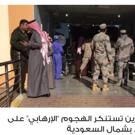
ن تستنكر الهجوم “الإرهابي” على
بشمال السعودية