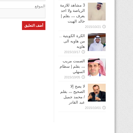
3 مشاهد للازمة
الموقع
الرياضة ولا احد
يعرف ،،، بقلم |
خالد الهيت
2015/10/21
الكرة الكويتية ..
من هاويه الى
هاويه
2015/10/17
الصمت مريب
،،، بقلم | سطام
السهلي
2015/10/05
لا يصح إلا
الصحيح ،،، بقلم
/ محمد جميل
عبد القادر
2015/10/01