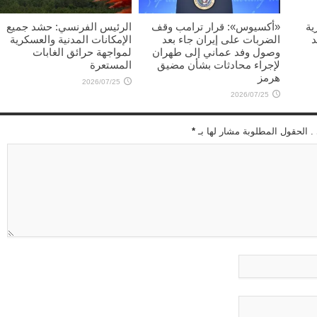
ية
«أكسيوس»: قرار ترامب وقف
الرئيس الفرنسي: حشد جميع
د
الضربات على إيران جاء بعد
الإمكانات المدنية والعسكرية
وصول وفد عماني إلى طهران
لمواجهة حرائق الغابات
لإجراء محادثات بشأن مضيق
المستعرة
هرمز
2026/07/25
2026/07/25
 . الحقول المطلوبة مشار لها بـ
*