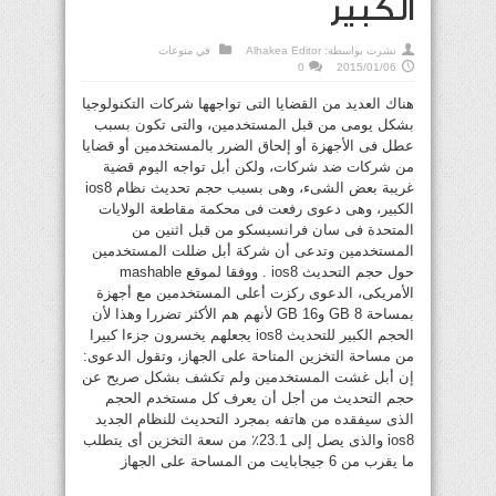
الكبير
نشرت بواسطة:
Alhakea Editor
في
منوعات
0
2015/01/06
هناك العديد من القضايا التى تواجهها شركات التكنولوجيا
بشكل يومى من قبل المستخدمين، والتى تكون بسبب
عطل فى الأجهزة أو إلحاق الضرر بالمستخدمين أو قضايا
من شركات ضد شركات، ولكن أبل تواجه اليوم قضية
غريبة بعض الشىء، وهى بسبب حجم تحديث نظام ios8
الكبير، وهى دعوى رفعت فى محكمة مقاطعة الولايات
المتحدة فى سان فرانسيسكو من قبل اثنين من
المستخدمين وتدعى أن شركة أبل ضللت المستخدمين
حول حجم التحديث ios8 . ووفقا لموقع mashable
الأمريكى، الدعوى ركزت أعلى المستخدمين مع أجهزة
بمساحة 8 GB و16 GB لأنهم هم الأكثر تضررا وهذا لأن
الحجم الكبير للتحديث ios8 يجعلهم يخسرون جزءا كبيرا
من مساحة التخزين المتاحة على الجهاز، وتقول الدعوى:
إن أبل غشت المستخدمين ولم تكشف بشكل صريح عن
حجم التحديث من أجل أن يعرف كل مستخدم الحجم
الذى سيفقده من هاتفه بمجرد التحديث للنظام الجديد
ios8 والذى يصل إلى 23.1٪ من سعة التخزين أى يتطلب
ما يقرب من 6 جيجابايت من المساحة على الجهاز