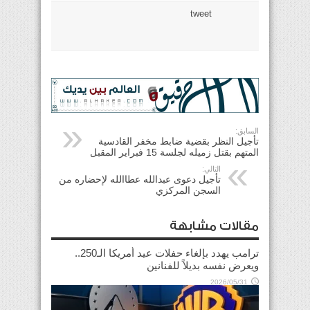
tweet
السابق:
تأجيل النظر بقضية ضابط مخفر القادسية
المتهم بقتل زميله لجلسة 15 فبراير المقبل
التالي:
تأجيل دعوى عبدالله عطاالله لإحضاره من
السجن المركزي
مقالات مشابهة
ترامب يهدد بإلغاء حفلات عيد أمريكا الـ250..
ويعرض نفسه بديلاً للفنانين
2026/05/31