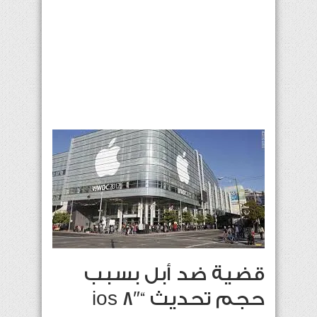
قضية ضد أبل بسبب
حجم تحديث “ios 8″