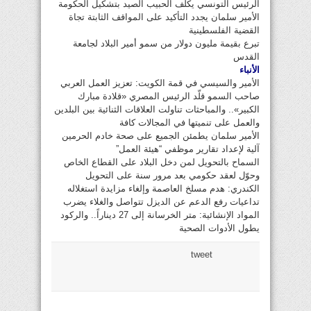
الرئيس التونسي يكلف الحبيب الصيد بتشكيل الحكومة
الأمير سلمان يجدد التأكيد على المواقف الثابتة تجاة
القضية الفلسطينية
تبرع بقيمة مليون دولار من سمو أمير البلاد لجامعة
القدس
الأنباء
الأمير والسيسي في قمة الكويت: تعزيز العمل العربي
صاحب السمو قلّد الرئيس المصري «قلادة مبارك
الكبير».. والمباحثات تناولت العلاقات الثنائية بين البلدين
والعمل على تنميتها في المجالات كافة
الأمير سلمان يطمئن الجميع على صحة خادم الحرمين
آلية لإعداد تقارير موظفي “هيئة العمل”
السماح بالتحويل لمن دخل البلاد على القطاع الخاص
وحوّل لعقد حكومي بعد مرور سنة على التحويل
الكندري: هدم مسلخ العاصمة وإلغاء مزايدة استغلاله
تداعيات رفع الدعم عن الديزل تتواصل والغلاء يضرب
المواد الإنشائية: متر الخرسانة إلى 27 ديناراً.. والركود
يطول الأدوات الصحية
tweet