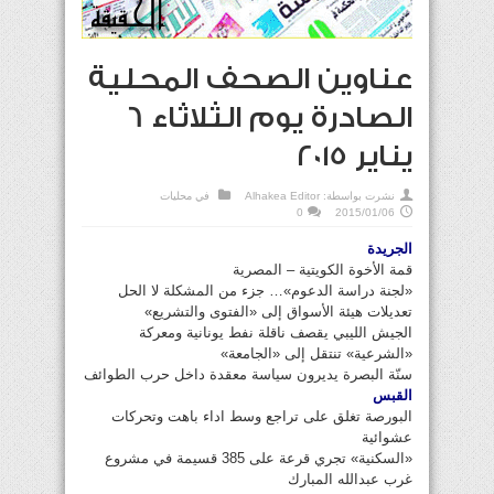
عناوين الصحف المحلية
الصادرة يوم الثلاثاء 6
يناير 2015
نشرت بواسطة:
Alhakea Editor
في
محليات
0
2015/01/06
الجريدة
قمة الأخوة الكويتية – المصرية
«لجنة دراسة الدعوم»… جزء من المشكلة لا الحل
تعديلات هيئة الأسواق إلى «الفتوى والتشريع»
الجيش الليبي يقصف ناقلة نفط يونانية ومعركة
«الشرعية» تنتقل إلى «الجامعة»
سنّة البصرة يديرون سياسة معقدة داخل حرب الطوائف
القبس
البورصة تغلق على تراجع وسط اداء باهت وتحركات
عشوائية
«السكنية» تجري قرعة على 385 قسيمة في مشروع
غرب عبدالله المبارك