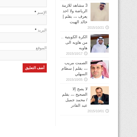
3 مشاهد للازمة
الرياضة ولا احد
الإسم
*
يعرف ،،، بقلم |
خالد الهيت
2015/10/21
البريد
*
الكرة الكويتية ..
من هاويه الى
هاويه
الموقع
2015/10/17
الصمت مريب
،،، بقلم | سطام
السهلي
2015/10/05
لا يصح إلا
الصحيح ،،، بقلم
/ محمد جميل
عبد القادر
2015/10/01