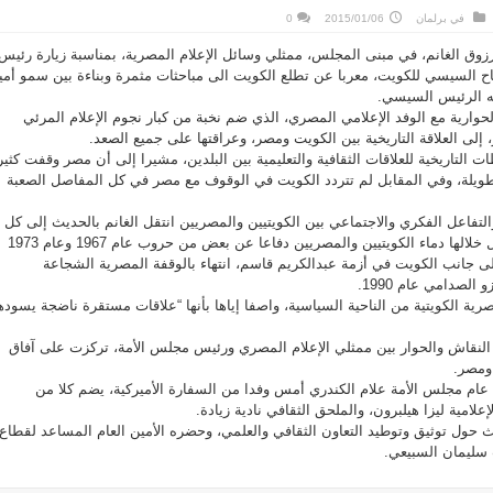
في
برلمان
2015/01/06
0
وق الغانم، في مبنى المجلس، ممثلي وسائل الإعلام المصرية، بمناسبة زيارة رئيس
اح السيسي للكويت، معربا عن تطلع الكويت الى مباحثات مثمرة وبناءة بين سمو أمي
يه الرئيس السيسي.
حوارية مع الوفد الإعلامي المصري، الذي ضم نخبة من كبار نجوم الإعلام المرئي
لى العلاقة التاريخية بين الكويت ومصر، وعراقتها على جميع الصعد.
 التاريخية للعلاقات الثقافية والتعليمية بين البلدين، مشيرا إلى أن مصر وقفت كثير
ويلة، وفي المقابل لم تتردد الكويت في الوقوف مع مصر في كل المفاصل الصعبة
التفاعل الفكري والاجتماعي بين الكويتيين والمصريين انتقل الغانم بالحديث إلى كل
المنعطفات التاريخية التي سال خلالها دماء الكويتيين والمصريين دفاعا عن بعض من حروب عام 1967 وعام 1973
 جانب الكويت في أزمة عبدالكريم قاسم، انتهاء بالوقفة المصرية الشجاعة
الصدامي عام 1990.
ية الكويتية من الناحية السياسية، واصفا إياها بأنها “علاقات مستقرة ناضجة يسوده
النقاش والحوار بين ممثلي الإعلام المصري ورئيس مجلس الأمة، تركزت على آفاق
 ومصر.
عام مجلس الأمة علام الكندري أمس وفدا من السفارة الأميركية، يضم كلا من
لامية ليزا هيلبرون، والملحق الثقافي نادية زيادة.
ث حول توثيق وتوطيد التعاون الثقافي والعلمي، وحضره الأمين العام المساعد لقطاع
 سليمان السبيعي.