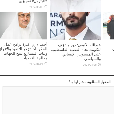
«البترول» تعجيزي
2024/05/08
محمد الداهوم: هموم المواطنين
إصلاح الطرق و«الصحة»
2024/05/10
أحمد لاري: كثرة برامح عمل
عبدالله الأنبعي: دور مشرّف
الحكومات تؤخر التنفيذ والإنجاز
للكويت تجاه القضية الفلسطينية
وثبات المشاريع يتيح للجهات
على المستويين الإنساني
معالجة التحديات
والسياسي
2024/04/21
2024/04/28
 . الحقول المطلوبة مشار لها بـ
*