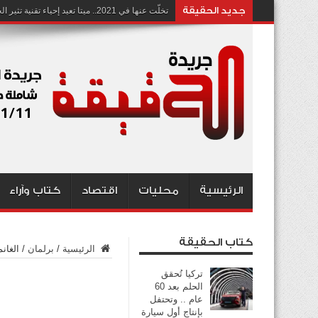
جديد الحقيقة
تخلّت عنها في 2021.. ميتا تعيد إحياء تقنية تثير الجدل بشأن انتهاك الخصوصية
الرئيسية
محليات
اقتصاد
كتاب وآراء
كتاب الحقيقة
الرئيسية
/
برلمان
/
الغان
تركيا تُحقق
الحلم بعد 60
عام .. وتحتفل
بإنتاج أول سيارة