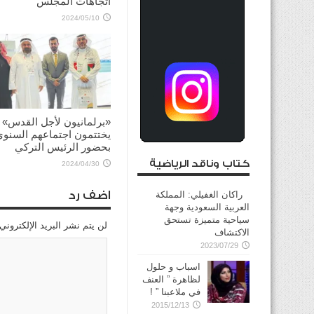
اتجاهات المجلس
2024/05/10
«برلمانيون لأجل القدس»
يختتمون اجتماعهم السنوي
بحضور الرئيس التركي
كتاب وناقد الرياضية
2024/04/30
اضف رد
راكان الغفيلي: المملكة
العربية السعودية وجهة
سياحية متميزة تستحق
لن يتم نشر البريد الإلكتروني
الاكتشاف
2023/07/29
اسباب و حلول
لظاهرة ” العنف
في ملاعبنا ” !
2015/12/13