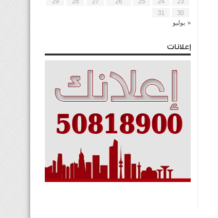
29
28
27
26
25
24
23
31
30
« يوليو
إعلانات