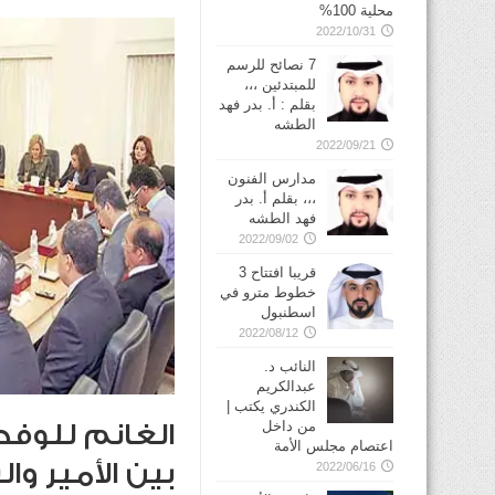
محلية 100%
2022/10/31
7 نصائح للرسم
للمبتدئين ،،،
بقلم : أ. بدر فهد
الطشه
2022/09/21
مدارس الفنون
،،، بقلم أ. بدر
فهد الطشه
2022/09/02
قريبا افتتاح 3
خطوط مترو في
2022/08/12
النائب د.
عبدالكريم
الكندري يكتب |
من داخل
الغانم للوفد
اعتصام مجلس الأمة
بين الأمير و
2022/06/16