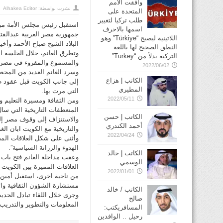
وافقت الأمم
نشرت بواسطة:
Alhakea Editor
المتحدة على
طلب تركيا لتغيير
استقبل رئيس مجلس الأمة مرز
اسمها بالاحرف
جمهورية مصر العربية عبدالفت
اللاتينية ليصبح “Türkiye” وهو
البلاد الشيخ صباح الأحمد وأخ
النطق الصحيح لها باللغة
وتطرق الغانم، خلال الجلسة ال
التركية بدلاً من “Turkey”
والمسموع والمقروء في مصر، إ
2022/06/02
وسرد الغانم العديد من المحطات
الكاتب | هزاع
إلى جانب الكويت قبل عقود ط
المطيري
التي مرت بها.
2022/05/11
ومن الثقافة ومسيرة التعليم و
الكاتب | حسن
والاستنزاف إلى وقوف مصر إلى
أحمد الكندري
والتاريخية مع الكويت ابان الغزو 
2022/04/24
وأثنى على شكل العلاقات المصر
الهدوء والرزانة السياسية”.
الكاتب | خالد
وعقب مداخلة الغانم فتح باب 
الوسمي
العلاقات المميزة بين الكويت
2022/01/01
من ناحية اخرى، استقبل أمين 
مستشارة الشؤون الثقافية والإع
الكاتب / خالد
وجرى خلال اللقاء تبادل الحدي
صالح
المعلومات والتطوير والتدريب
المسافريكتب:
رحيل .. الوافدين