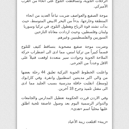
الرحلات الجوية، وتساقطت الثلوج على أنحاء من الغرب
الأميركي.
موجة الصقيع والعواصف ضربت تباعاً العديد من انحاء
المنطقة وخارجها، بدءاً من البحر الابيض المتوسط، حيث
بدأت تشتد قوة الرياح وهطول الثلوج، في تركيا وسوريا
ولبنان وفلسطين، وحيث ازدادت معاناة النازحين
السوريين والفلسطينيين وغيرهم.
وضربت موجة صقيع مصحوبة بتساقط كثيف للثلوج
قسماً كبيراً من تركيا امس، مما ادى الى اضطراب حركة
الملاحة الجوية وحوادث سير متعددة اوقعت قتيلاً على
الاقل وعدداً من الجرحى.
واعلنت الخطوط الجوية التركية تعليق 44 رحلة بعضها
من والى اكبر مدينتين اسطنبول وانقرة. وفي كارابوك
(وسط)، انقلبت حافلة مدرسية بسبب الجليد مما ادى
الى مقتل تلميذ وجرح 18 آخرين.
وفي الاردن قررت الحكومة تعطيل المدارس والجامعات
والدوائر الرسمية اليوم بعد وصول عاصفة ثلجية اطلق
عليها محلياً اسم «هدى».
«زينة» اقتلعت زينة الأعياد