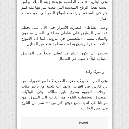
وفي لبنان، اقتلعت العاصفة «زينة» زينة الميلاد ورأس
السنة بفعل الرياح الشديدة التي بلغت سرعتها مئة كيلو
متر في الساعة، وارتفعت امواج البحر الى نحو خمسة
امتار.
وعلى الشاطئ اقتصرت الاضرار حتى الآن على تحطم
عدد من الزوارق على شاطئ منطقتي السان سيمون
والسان ميشال الشعبيتين في بيروت، كما ان الامواج
ابتلعت بعض الزوارق وخلعت سطوح عدد من المنازل.
وينتظر ان يكون الثلج قد غطى عدداً من المناطق
اللبنانية ليلاً، لا سيما في الشمال.
.. وأميركا وكندا
وفي القارة الاميركية ضرب الصقيع كندا مع تحذيرات من
برد قارس في الغرب، وانهيارات ثلجية مع تأخير مئات
الرحلات الجوية وطرق غير سالكة. وفي الولايات
المتحدة، تساقطت الثلوج من الغرب الى الشرق، من
مونتانا الى انديانا، مع توقع اكثر من 30 سم من الثلوج
في بعض الولايات.
tweet