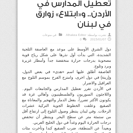
تعطيل المدارس في
الأردن.. و«ابتلاع» زوارق
في لبنان
نشرت بواسطة:
Alhakea Editor
في
منوعات
0
2015/01/07
دول الشرق الأوسط على موعد مع العاصفة الثلجية
الشديدة، التي بدأت أول نذرها على شكل رياح قوية
مصحوبة بدرجات حرارة منخفضة جداً وأمطار غزيرة
وبرد وثلوج.
العاصفة أطلق عليها اسم «هدى» في بعض الدول،
و{زينة} في دول اخرى، وامتزج الفرح بموسم الثلوج مع
العراقيل والاضرار.
في الأردن تقرر تعطيل المدارس والجامعات اليوم..
واللاجئون السوريون والفلسطينيون وأهالي غزة قد
يكونون الأكثر تضرراً، بفعل الدمار والتهجير والمعاناة مع
الصقيع. وعلقت الخطوط الجوية التركية عشرات
الرحلات. وفي لبنان ينتظر وصول الثلوج إلى ارتفاع أقل
من ستمئة متر عن سطح البحر. وينتظر أن تنخفض
درجات الحرارة اليوم وغداً في دول الخليج العربي.
وبعيداً عن المنطقة، ضرب الصقيع كندا وتأخرت مئات