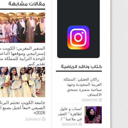
مقالات مشابهة
السفير المغربي: الكويت 
إستراتيجي وموقفها الداعم
للوحدة الترابية للمملكة م
تقدير كبير
كتاب وناقد الرياضية
2026/08/03
راكان الغفيلي: المملكة
العربية السعودية وجهة
سياحية متميزة تستحق
الاكتشاف
2023/07/29
جامعة الكويت تختتم البرنا
الصيفي «معاً لجيل يصنع ال
اسباب و حلول
2026»
لظاهرة ” العنف
في ملاعبنا ” !
2026/08/03
2015/12/13