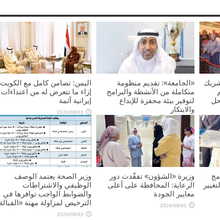
شريك
«الجامعة»: تقديم منظومة
اليمن: تضامن كامل مع الكويت
متكاملة من الأنشطة والبرامج
إزاء ما تتعرض له من اعتداءات
حل
لتوفير بيئة محفزة للإبداع
إيرانية آثمة
والابتكار
2026/08/03
2026/08/03
مج
وزيرة «الشؤون» تفقّدت دور
وزير الصحة يعتمد الوصف
تغيير
الرعاية: المحافظة على أعلى
الوظيفي والاشتراطات
معايير الجودة
والضوابط الواجب توافرها في
الترخيص لمزاولة مهنة «القبالة
2026/08/03
2026/08/03