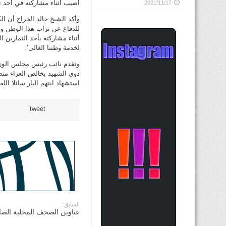
أصيب أثناء مشاركته في أحد تم
2021/11/17
وأكد الشيخ خالد الجراح أن ال
للدفاع عن تراب هذا الوطن وبذ
أثناء مشاركته بأحد التمارين 
لخدمة وطننا الغالي’.
وتقدم نائب رئيس مجلس الوزرا
ذوي الشهيد بخالص العزاء متضر
استشهاد ابنهم البار سائلا ال
tweet
السابق:
عناوين الصحف المحلية الصاد