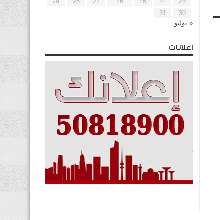
29
28
27
26
25
24
23
31
30
« يوليو
إعلانات