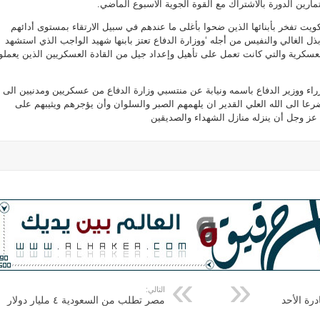
ارين الدورة بالاشتراك مع القوة الجوية الاسبوع الماضي.
كويت تفخر بأبنائها الذين ضحوا بأغلى ما عندهم في سبيل الارتقاء بمستوى أدائهم
ل الغالي والنفيس من أجله ‘ووزارة الدفاع تعتز بابنها شهيد الواجب الذي استشهد
العسكرية والتي كانت تعمل على تأهيل وإعداد جيل من القادة العسكريين الذين يعمل
ء ووزير الدفاع باسمه ونيابة عن منتسبي وزارة الدفاع من عسكريين ومدنيين الى
عا الى الله العلي القدير ان يلهمهم الصبر والسلوان وأن يؤجرهم ويثيبهم على
له عز وجل أن ينزله منازل الشهداء والصديقين
التالي:
رة الأحد
مصر تطلب من السعودية ٤ مليار دولار