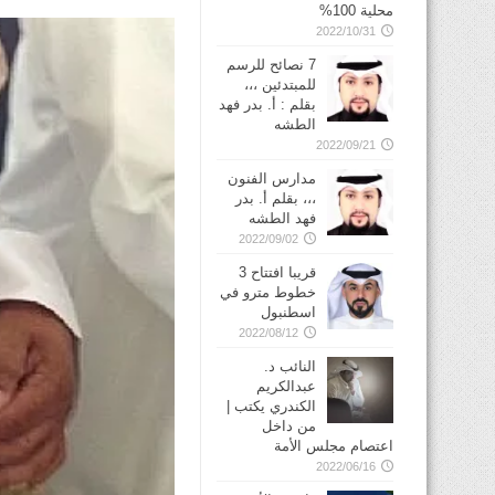
محلية 100%
2022/10/31
7 نصائح للرسم
للمبتدئين ،،،
بقلم : أ. بدر فهد
الطشه
2022/09/21
مدارس الفنون
،،، بقلم أ. بدر
فهد الطشه
2022/09/02
قريبا افتتاح 3
خطوط مترو في
2022/08/12
النائب د.
عبدالكريم
الكندري يكتب |
من داخل
اعتصام مجلس الأمة
2022/06/16