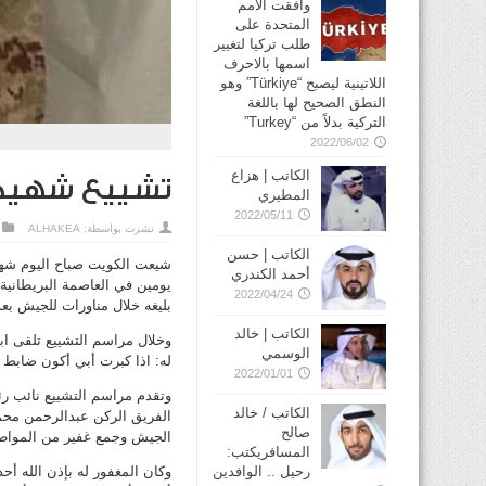
وافقت الأمم
المتحدة على
طلب تركيا لتغيير
اسمها بالاحرف
اللاتينية ليصبح “Türkiye” وهو
النطق الصحيح لها باللغة
التركية بدلاً من “Turkey”
2022/06/02
الكاتب | هزاع
تشييع شهيد ا
المطيري
2022/05/11
نشرت بواسطة:
ALHAKEA
الكاتب | حسن
شيعت الكويت صباح اليوم شهيد 
أحمد الكندري
يومين في العاصمة البريطانية 
2022/04/24
بليغه خلال مناورات للجيش ب
الكاتب | خالد
وخلال مراسم التشييع تلقى ابن
الوسمي
له: اذا كبرت أبي أكون ضابط م
2022/01/01
وتقدم مراسم التشييع نائب رئي
الكاتب / خالد
الفريق الركن عبدالرحمن محمد
صالح
الجيش وجمع غفير من المواطن
المسافريكتب:
وكان المغفور له بإذن الله أحد
رحيل .. الوافدين