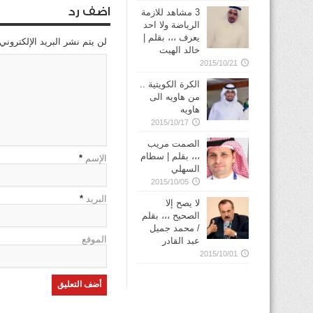
اضف رد
3 مشاهد للازمة
الرياضة ولا احد
يعرف ،،، بقلم |
لن يتم نشر البريد الإلكتروني
خالد الهيت
2015/10/21
الكرة الكويتية ..
من هاويه الى
هاويه
2015/10/17
الصمت مريب
،،، بقلم | سطام
الإسم
*
السهلي
2015/10/05
البريد
*
لا يصح إلا
الصحيح ،،، بقلم
/ محمد جميل
الموقع
عبد القادر
2015/10/01