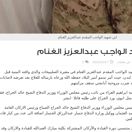
ابن شهيد الواجب المقدم عبدالعزيز الغنام
لواجب عبدالعزيز الغنام
في
محليات
2013/11/17
0
الواجب المقدم عبدالعزيز الغنام في مقبرة الصليبيخات والذي وافته المنية قبل
لندن، حيث أمر سمو أمير البلاد حفظه الله ورعاه بارساله للعلاج بعد تعرضه لاصابات
عد ضرب مروحية أباتشي سقف مركبتهم.
ه ابراهيم العزاء من نائب رئيس مجلس الوزراء ووزير الدفاع الشيخ خالد الجراح، فق
ثل ابوي، ورد الجراح على طلبه قائلا: ابشر.
س مجلس الوزراء ووزير الدفاع الشيخ خالد الجراح الصباح ورئيس الاركان العامة
 العثمان ووكيل وزارة الدفاع جسار عبدالرزاق الجسار اضافة الى عدد من كبار قادة
ين.
 منتسبي دورة القيادة والأركان المشتركة بكلية مبارك العبدالله للقيادة والاركان وقد