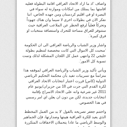
واضاف ‘اذ ما اراد الاتحاد العراقي اقامة البطولة فعليه
اقامتها بما يمتلك من امكانات وموازنة له سواء في
البصرة او في اقليم كردستان ومن جهده الخاص، اننا
نفكر الان في بطولات اخرى لا سيما وان هناك جهوداً
وتحركاً فعلياً لرفع الحظر عن الملاعب العراقية حيث
ستتوفر للعراق مساحة للتحرك واستضافة منتخبات او
فرق كبيرة’.
واشار وزير الشباب والرياضة العراقي الى ان الحكومة
‘سحبت كل الاموال التي كانت مخصصة لتنظيم بطولة
خليجي 22 وانتهى عمل كل اللجان المشكلة لذلك وتمت
تسوية كل الامور’.
ويأتي تأكيد وزير الشباب والرياضة العراقي لموقفه هذا
متزامناً مع تسريبات تفيد بأن محكمة التحكيم الرياضي
الدولية (كاس) قررت اعتبار انتخابات الاتحاد العراقي
لكرة القدم التي جرت في 18 من حزيران/يونيو عام
2011 غير شرعية وانه على الاتحاد الاسراع بإقامة
انتخابات جديدة، لكن من دون ان يعلن اي امر رسمي
في هذا الخصوص.
واختتم جعفر تصريحه بالقول ‘لا بد من العمل المخطط
الذي يعيد للكرة العراقية هيبتها وصدارتها، فإن الجماهير
والوسط الرياضي ما عادا يتحملان الاخفاقات المتكررة