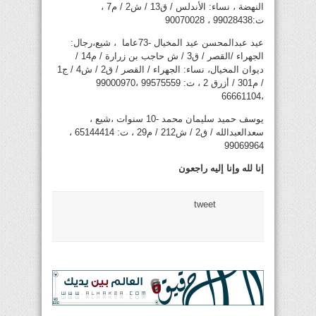
النهضة ، نساء: الأندلس / ق13 / ش2 / م7 ،
ت:99028438 ، 90070028
عيد عبدالمحسن عيد المخيال -73عاما ، شيع،رجال:
الجهراء /القصر / ق3 / ش حاجب بن زرارة / م14 /
ديوان المخيال، نساء: الجهراء / القصر / ق2 / ش4 / ج1
/ م301 / أزرق 2 ، ت: 99575559 ،99000970
،66661104
يوسف حميد سليمان محمد -10 سنوات ،شيع ،
سعدالعبدالله / ق2 / ش212 / م29 ، ت: 65144414 ،
99069964
إنا لله وإنا إليه راجعون
tweet