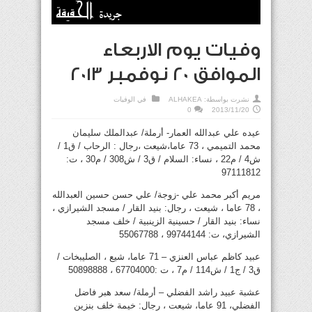
وفيات يوم الاربعاء
الموافق 20 نوفمبر 2013
نشرت بواسطة:
ALHAKEA
في
الوفيات
0
2013/11/20
عيده علي عبدالله العمار- أرملة/ عبدالملك سليمان
محمد التميمي ، 73 عاما،شيعت ،رجال : الرحاب / ق1 /
ش4 / م22 ، نساء: السلام / ق3 / ش308 / م30 ، ت:
97111812
مريم أكبر محمد علي -زوجة/ علي حسن حسين العبدالله
، 78 عاما ، شيعت ، رجال: بنيد القار / مسجد الشيرازي ،
نساء: بنيد القار / حسينية الزينبية / خلف مسجد
الشيرازي، ت: 99744144 ، 55067788
عبيد كاظم عباس العنزي – 71 عاما، شيع ، الصليبخات /
ق3 / ج1 / ش114 / م7 ، ت :67704000 ، 50898888
عشبة عبيد راشد الفضلي – أرملة/ سعد هبر فاضل
الفضلي، 91 عاما، شيعت ، رجال: خيمة خلف بنزين