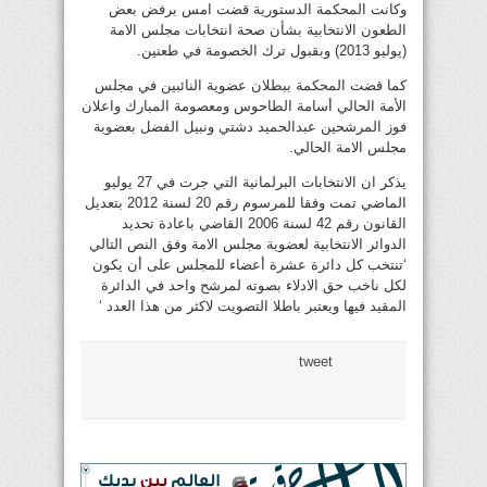
وكانت المحكمة الدستورية قضت امس برفض بعض
الطعون الانتخابية بشأن صحة انتخابات مجلس الامة
(يوليو 2013) وبقبول ترك الخصومة في طعنين.
كما قضت المحكمة ببطلان عضوية النائبين في مجلس
الأمة الحالي أسامة الطاحوس ومعصومة المبارك واعلان
فوز المرشحين عبدالحميد دشتي ونبيل الفضل بعضوية
مجلس الامة الحالي.
يذكر ان الانتخابات البرلمانية التي جرت في 27 يوليو
الماضي تمت وفقا للمرسوم رقم 20 لسنة 2012 بتعديل
القانون رقم 42 لسنة 2006 القاضي باعادة تحديد
الدوائر الانتخابية لعضوية مجلس الامة وفق النص التالي
‘تنتخب كل دائرة عشرة أعضاء للمجلس على أن يكون
لكل ناخب حق الادلاء بصوته لمرشح واحد في الدائرة
المقيد فيها ويعتبر باطلا التصويت لاكثر من هذا العدد ‘
tweet