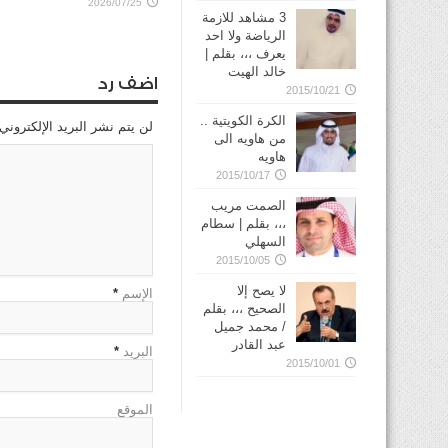
2026/07/25
3 مشاهد للازمة
الرياضة ولا احد
يعرف ،،، بقلم |
خالد الهيت
اضف رد
2015/10/21
الكرة الكويتية ..
لن يتم نشر البريد الإلكتروني
من هاويه الى
هاويه
2015/10/17
الصمت مريب
،،، بقلم | سطام
السهلي
2015/10/05
لا يصح إلا
الإسم
*
الصحيح ،،، بقلم
/ محمد جميل
عبد القادر
البريد
*
2015/10/01
الموقع