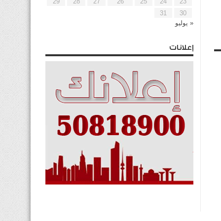
29
28
27
26
25
24
23
31
30
« يوليو
إعلانات