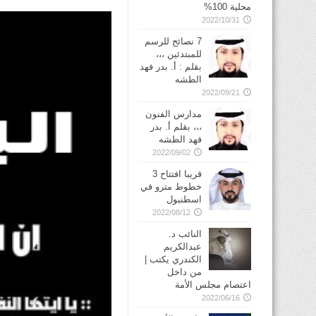
محلية 100%
2022/10/31
7 نصائح للرسم
للمبتدئين ،،،
بقلم : أ. بدر فهد
الطشه
2022/09/21
مدارس الفنون
،،، بقلم أ. بدر
فهد الطشه
2022/09/02
قريبا افتتاح 3
خطوط مترو في
2022/08/12
النائب د.
عبدالكريم
الكندري يكتب |
من داخل
اعتصام مجلس الأمة
2022/06/16