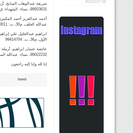
2021/11/17
99933631، نساء: الشهداء، ق2، ش207، م31، ت: 99636031
عبدالله الخلف، م30، ت: 24910011
الأول، م36، ت: 99414704
90022232، نساء: عبدالله المبارك، ق3، ش302، م9، ت: 66152516 – 99440244
إنا لله وإنا إليه راجعون
tweet