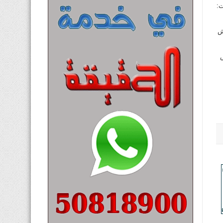
يعت، رجال: الشامية، ق5، ش59، م3(أ)، ت:
 ق1، ش6، م7، ت: 66791082، نساء: الخالدية، ق3، ش
994909، نساء: هدية، ق3، ش