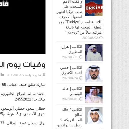
وافقت الأمم
المتحدة على
طلب تركيا لتغيير
اسمها بالاحرف
اللاتينية ليصبح “Türkiye” وهو
النطق الصحيح لها باللغة
التركية بدلاً من “Turkey”
2022/06/02
الكاتب | هزاع
المطيري
2022/05/11
وفيات يوم الثلاثاء ا
الكاتب | حسن
أحمد الكندري
نشرت بواسطة:
ALHAKEA
2022/04/24
مبارك طلق خليف عقاب، 68 عاماً، شيع، الصباحية، ق2، ش14، م263، ت: 99776042
الكاتب | خالد
الوسمي
م26، ت: 24552821
2022/01/01
الكاتب / خالد
شرق الأحمدي، ق3، ش4، م125، بجانب البنك التجاري، ت: 99408521
صالح
المسافريكتب:
نزال رجعان عتيق البذالي، 77 عاماً،شيع، الصليبخات، ق4، ش114، م39، ج2، ت: 97815784 – 97999579
رحيل .. الوافدين