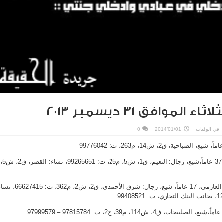
لموافق 31 ديسمبر 2013
في
الوفيات
2014/01/01
0
محمد سالم الفراج الظفيري، 37 عاماً،شيع، رجال: النعيم، ق1، ش5، م25، ت: 99265651، نساء: القصر، ق2، ش5،
جطلي سعود جطلي أبوسعود العازمي، 17 عاماً، شيع، رجال: شرق الأحمدي، ق2، ش2، م362