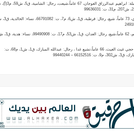
شريفة عبدالوهاب السابج، أرملة: ابراهيم عبدالرزاق العوجان، 67 عاماً،ش
أحمد عبدالعزيز أحمد المكينزي، 73 عاماً، شيع، رجال: قرطبة،
ابراهيم عبدالجليل علي إبراهيم، 62 عاماً،شيع، رجال: العدان، ق1، ش53، م17، ت: 08
عائشة عثمان ابراهيم، أرملة: حجي غيث الغيث، 66 عاماً،تشيع غدا ، رجال: عبدالله المبارك، ق1، ش1، م68، ت: