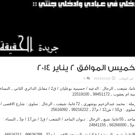
الموافق 2 يناير 2014
في
الوفيات
2014/01/03
0
زينب علي مكي القلاف ـ 84 عاما، شيعت ـ الرجال : الدعية / حسينية بوعليان / ق2 / مقابل الدائري الثاني ـ النس
ملوك علي محمد بوشهري ـ ارملة : محمد عبدالرحيم بوشهري ـ 72عاما، شيعت ـ الرجال : سلوى : شارع الاقصى /
992162 ـ 25616092
ماجد عبدالعزيز عبدالرحمن الماجد ـ 55عاما، شيع ـ الرجال : ديوان الماجد / الشعب / ق1 / ش17 / م3 ـ النساء :