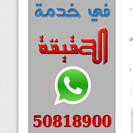
 /
فهد يعقوب البدر ـ 89عاما، شيع ـ الرجال / ديوان البدر / القبلة / ش الخليج ـ النساء / الشويخ ب / ق1 / ش14
جواد ياسين عيسى سليم ـ 61عاما، شيع ـ الرجال / حسينية عاشور / بنيد القار ـ النساء / صباح السالم / ق4 / ش11 /