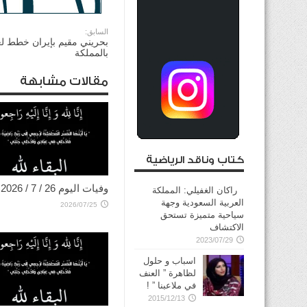
السابق:
بحريني مقيم بإيران خطط لعم
بالمملكة
مقالات مشابهة
كتاب وناقد الرياضية
وفيات اليوم 26 / 7 / 2026
راكان الغفيلي: المملكة
العربية السعودية وجهة
2026/07/25
سياحية متميزة تستحق
الاكتشاف
2023/07/29
اسباب و حلول
لظاهرة ” العنف
في ملاعبنا ” !
2015/12/13