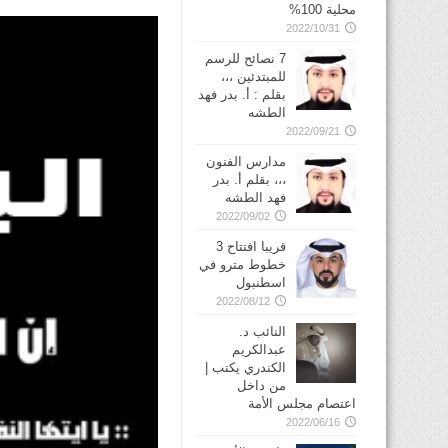
محلية 100%
2022/10/31
7 نصائح للرسم
للمبتدئين ،،،
بقلم : أ. بدر فهد
الطشه
2022/09/21
مدارس الفنون
،،، بقلم أ. بدر
فهد الطشه
2022/09/02
قريبا افتتاح 3
خطوط مترو في
2022/08/12
النائب د.
عبدالكريم
الكندري يكتب |
من داخل
اعتصام مجلس الأمة
2022/06/16