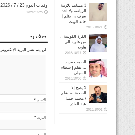
وفيات اليوم 23 / 7 / 2026
3 مشاهد للازمة
الرياضة ولا احد
2026/07/25
يعرف ،،، بقلم |
خالد الهيت
2015/10/21
اضف رد
الكرة الكويتية ..
من هاويه الى
هاويه
لن يتم نشر البريد الإلكتروني
2015/10/17
الصمت مريب
،،، بقلم | سطام
السهلي
2015/10/05
لا يصح إلا
الصحيح ،،، بقلم
/ محمد جميل
الإسم
*
عبد القادر
2015/10/01
البريد
*
الموقع