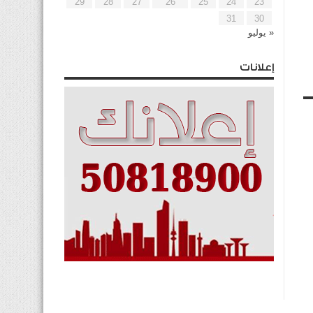
29
28
27
26
25
24
23
31
30
« يوليو
إعلانات