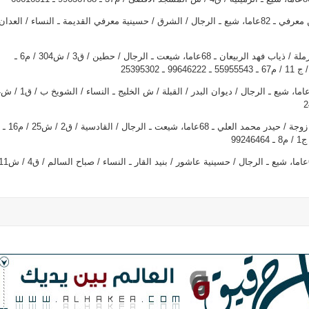
عبدالمهدي أحمد محمد حسين معرفي ـ 82عاما، شيع ـ الرجال / الشرق / حسينية معرفي القديمة ـ النساء / العدان
نوره ناصر ردهان الموسى ـ أرملة / ذياب فهد الربيعان ـ 68عاما، شيعت ـ الرجال / حطين / ق3 / ش304 / م6 ـ
عبدالله 
فاطمة ياسين محمد الطراح ـ زوجة / حيدر محمد العلي ـ 68عاما، شيعت ـ الرجال / القادسية / ق2 / ش25 / م16 ـ