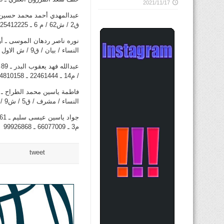
2021/11/17
ق2 / ش62 / م 6 ـ 25412225
النساء / بيان / ق9 / ش الاول / ج 11 / م67 ـ 55955543 ـ 99646222 ـ 25395302
/ م14 ـ 22461444 ـ 24810158
النساء / مشرف / ق5 / ش9 / ج1 / م8 ـ 99246464
م3 ـ 66077009 ـ 99926868
tweet