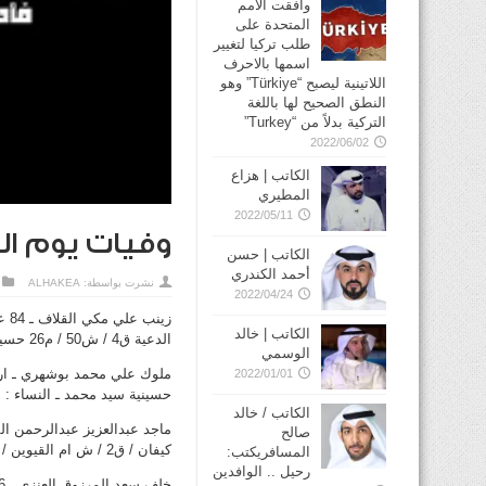
وافقت الأمم
المتحدة على
طلب تركيا لتغيير
اسمها بالاحرف
اللاتينية ليصبح “Türkiye” وهو
النطق الصحيح لها باللغة
التركية بدلاً من “Turkey”
2022/06/02
الكاتب | هزاع
المطيري
2022/05/11
وفيات يوم الخميس 
الكاتب | حسن
أحمد الكندري
نشرت بواسطة:
ALHAKEA
2022/04/24
الكاتب | خالد
الدعية ق4 / ش50 / م26 حسينية ام يعقوب ـ 99451172 ـ 22519100
الوسمي
2022/01/01
حسينية سيد محمد ـ النساء : سلوى : ق10 / ش12 / م27 ـ 22
الكاتب / خالد
صالح
كيفان / ق2 / ش ام القيوين / م5 ـ 66266000 ـ 24841155
المسافريكتب:
رحيل .. الوافدين
خلف سعد المرزوق العنزي ـ 86عاما، شيع ـ الرميثية / ق4 / ش المسجد الاقصى / م37 ـ 99636788 ـ 66616311