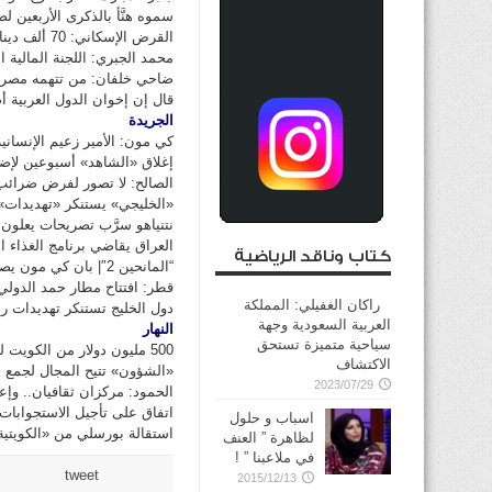
سموه هنَّأ بالذكرى الأربعين ل
القرض الإسكاني: 70 ألف دينار.. و30 ألفاً مواد بناء مدعومة
محمد الجبري: اللجنة المالية ا
ضاحي خلفان: من تتهمه مصر ب
قال إن إخوان الدول العربية 
الجريدة
كي مون: الأمير زعيم الإنسانية
إغلاق «الشاهد» أسبوعين لإضرا
الصالح: لا تصور لفرض ضرائ
«الخليجي» يستنكر «تهديدات
نتنياهو سرَّب تصريحات يعلون
العراق يقاضي برنامج الغذاء
كتاب وناقد الرياضية
“المانحين 2″| بان كي مون يصف سمو أمير البلاد بـ”زعيم الانسانية”
قطر: افتتاح مطار حمد الدولي 
راكان الغفيلي: المملكة
دول الخليج تستنكر تهديدات 
العربية السعودية وجهة
النهار
سياحية متميزة تستحق
500 مليون دولار من الكويت للشعب السوري
الاكتشاف
«الشؤون» تتيح المجال لجمع ا
2023/07/29
الحمود: مركزان ثقافيان.. وإع
اتفاق على تأجيل الاستجوابات
اسباب و حلول
استقالة بورسلي من «الكويت
لظاهرة ” العنف
في ملاعبنا ” !
tweet
2015/12/13