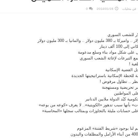
في
محليات
2014/01/16
0
10 ألف دينار
 بل على شكل مواد بناء وسلع مدعومة
ع التبرعات لإغاثة الشعب السوري
غية !
للخطة الإسكانية باستراتيجيتها الجديدة
قطر .. تطاول مرفوض !
ر تحريضية ومستهجنة
لى المواطنين
ومية كبّد الدولة ملايين الدنانير
ات» بأنها سبب تدهور «الكويتية».. لا يعرف «كوعه من بوعه»
لى حسابات مليئة بالتجاوزات وبمثالب سجلها «المحاسبة»
علم لنا بوجود «شريط الفتنة» المزعوم