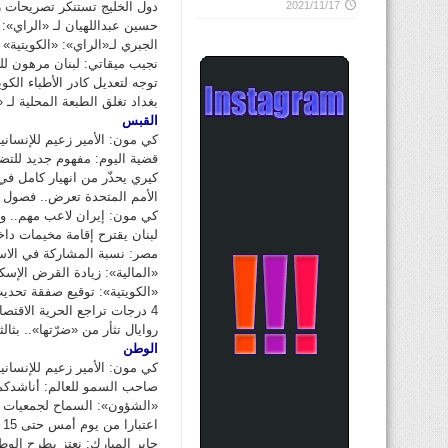
دول الخليج تستنكر تصريحات
2021/11/17
حسين عبداللهيان لـ «الراي»: 
الجبري لـ«الراي»: «الكويتية
نجيب ميقاتي: لبنان مرهون للخ
توجه لتعديل كادر الأطباء الكوي
بغداد تغلق الطبعة المحلية لـ
القبس
كي مون: الأمير زعيم للإنسان
قضية اليوم: مفهوم جديد للتض
كيري يحذّر من انهيار كامل في
الأمم المتحدة تعرض.. فصول 
كي مون: إيران لاعب مهم.. ول
لبنان يقترح إقامة مخيمات دا
مصر: نسبة المشاركة في الاستفتا
«المالية»: زيادة القرض الإسكاني 30 ألفاً دعماً لمواد
«الكويتية»: توقيع صفقة تحدي
4 درجات تراجع الحرية الاقتصادية في الكويت
روايال تثأر من «ضرّتها».. بثالث
الوطن
كي مون: الأمير زعيم للإنساني
صاحب السمو للعالم: أناشدكم..
«الشؤون»: السماح لجمعيات ا
اعتبارا من يوم أمس حتى 15 يوليو المقبل
جابر المبارك: نعتز بطرح الو