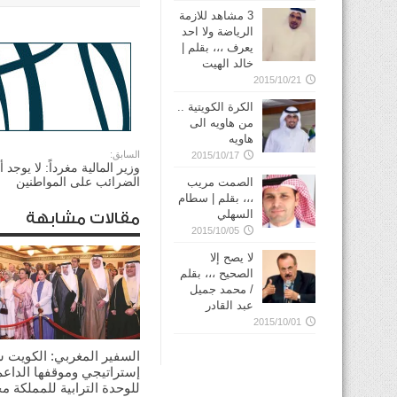
3 مشاهد للازمة
الرياضة ولا احد
يعرف ،،، بقلم |
خالد الهيت
2015/10/21
الكرة الكويتية ..
من هاويه الى
هاويه
السابق:
2015/10/17
وزير المالية مغرداً: لا يوج
الضرائب على المواطنين
الصمت مريب
،،، بقلم | سطام
السهلي
مقالات مشابهة
2015/10/05
لا يصح إلا
الصحيح ،،، بقلم
/ محمد جميل
عبد القادر
2015/10/01
السفير المغربي: الكويت 
إستراتيجي وموقفها الداعم
للوحدة الترابية للمملكة م