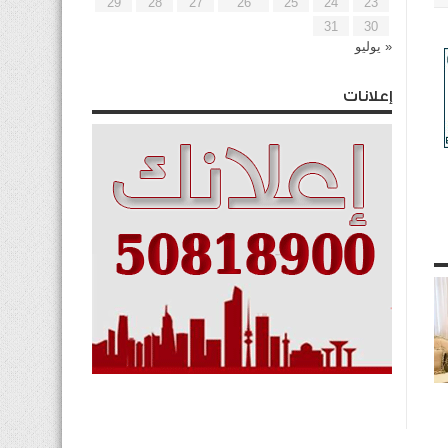
29
28
27
26
25
24
23
31
30
« يوليو
إعلانات