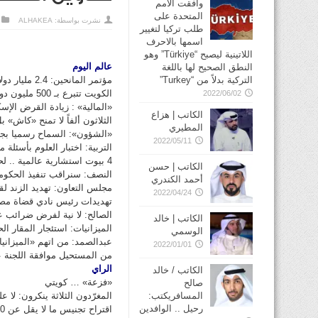
وافقت الأمم
المتحدة على
نشرت بواسطة:
ALHAKEA
طلب تركيا لتغيير
اسمها بالاحرف
اللاتينية ليصبح “Türkiye” وهو
عالم اليوم
النطق الصحيح لها باللغة
مؤتمر المانحين: 2.4 مليار دولار للشعب السوري
التركية بدلاً من “Turkey”
الكويت تتبرع بـ 500 مليون دولار .. واميركا بـ 380 مليون دولار .. والمانيا بـ 300 مليون دولار
2022/06/02
«المالية» : زيادة القرض الإسكاني إلى 0
الكاتب | هزاع
الثلاثون ألفاً لا تمنح «كاش»
المطيري
«الشؤون»: السماح رسميا بجم
2022/05/11
التربية: اختبار العلوم بأسئلة مل
4 بيوت استشارية عالمية .. لحل القضية الإسكانية
الكاتب | حسن
النصف: سنراقب تنفيذ الحكومة 
أحمد الكندري
مجلس التعاون: تهديد الزند ل
2022/04/24
تهديدات رئيس نادي قضاة مص
الصالح: لا نية لفرض ضرائب ع
الكاتب | خالد
الميزانيات: استئجار المقار الحك
الوسمي
عبدالصمد: من اتهم «الميزاني
2022/01/01
من المستحيل موافقة اللجنة ع
الراي
الكاتب / خالد
«فزعة» … كويتي
صالح
المغرّدون الثلاثة ينكرون: لا 
المسافريكتب:
رحيل .. الوافدين
اقتراح تجنيس ما لا يقل عن 4000 من أبناء الأرامل والمطلقات والبدون