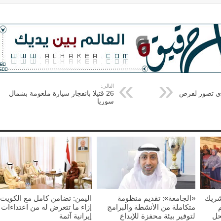
التالي:
د أي تصور لفرض
26 قتيلا بانفجار سيارة ملغومة بشمال
سوريا
شريك
«الجامعة»: تقديم منظومة
اليمن: تضامن كامل مع الكويت
متكاملة من الأنشطة والبرامج
إزاء ما تتعرض له من اعتداءات
حل
لتوفير بيئة محفزة للإبداع
إيرانية آثمة