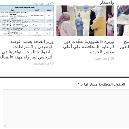
والابتكار
2026/08/03
2026/08/03
مج
وزيرة «الشؤون» تفقّدت دور
وزير الصحة يعتمد الوصف
تغيير
الرعاية: المحافظة على أعلى
الوظيفي والاشتراطات
معايير الجودة
والضوابط الواجب توافرها في
الترخيص لمزاولة مهنة «القبالة
2026/08/03
2026/08/03
 . الحقول المطلوبة مشار لها بـ
*