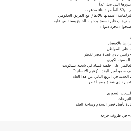
صدورها التي تحل غداً
لبرلمانية اعتمدتها بالاتفاق مع الفريق الحكومي
الإرهاب فلن نسمح بدخوله الخليج وسنقبض عليه
أصبحوا «مجرد ذيول»
رها بالاقتصاد
ب على المواطن
» رئيس نادي قضاة مصر لقطر
 المسيئة لكيري
 العالمي على خلفية فساد في شحنة بسكويت
الجديد في الربع الثاني من هذا العام
رئيس نادي قضاة مصر لقطر
لتبرعات
ادة تأهيل قصر السلام وساحة العلم
ية» في ظروف حرجة