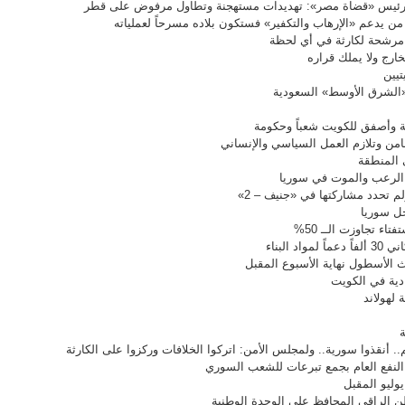
 رئيس «قضاة مصر»: تهديدات مستهجنة وتطاول مرفوض على قطر
من يدعم «الإرهاب والتكفير» فستكون بلاده مسرحاً لعملياته
» مرشحة لكارثة في أي لحظة
ارج ولا يملك قراره
تيين
 «الشرق الأوسط» السعودية
ية وأصفق للكويت شعباً وحكومة
امن وتلازم العمل السياسي والإنساني
 المنطقة
الرعب والموت في سوريا
م تحدد مشاركتها في «جنيف – 2»
خل سوريا
ء تجاوزت الــ 50%
 البناء
ث الأسطول نهاية الأسبوع المقبل
ة لهولاند
ة
 أنقذوا سورية.. ولمجلس الأمن: اتركوا الخلافات وركزوا على الكارثة
لنفع العام بجمع تبرعات للشعب السوري
طن الراقي المحافظ على الوحدة الوطنية