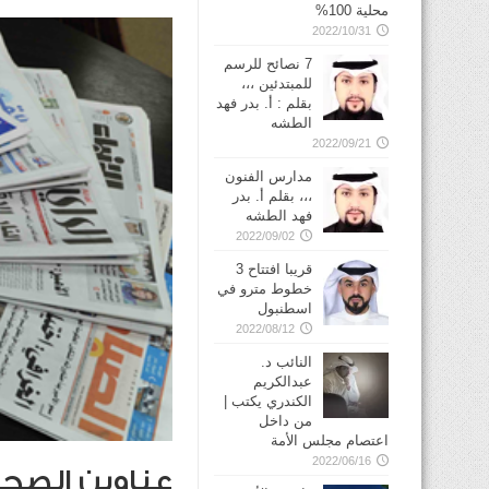
محلية 100%
2022/10/31
7 نصائح للرسم
للمبتدئين ،،،
بقلم : أ. بدر فهد
الطشه
2022/09/21
مدارس الفنون
،،، بقلم أ. بدر
فهد الطشه
2022/09/02
قريبا افتتاح 3
خطوط مترو في
2022/08/12
النائب د.
عبدالكريم
الكندري يكتب |
من داخل
اعتصام مجلس الأمة
2022/06/16
عناوين الصح