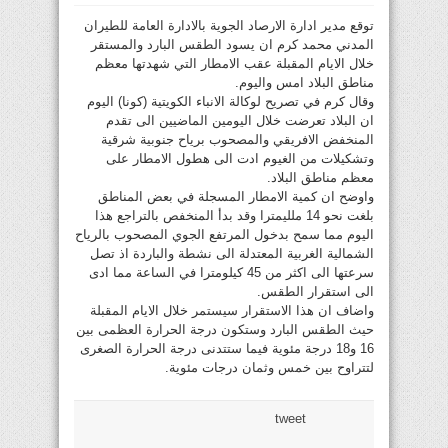
توقع مدير ادارة الارصاد الجوية بالادارة العامة للطيران
المدني محمد كرم ان يسود الطقس البارد والمستقر
خلال الايام المقبلة عقب الامطار التي شهدتها معظم
مناطق البلاد امس واليوم.
وقال كرم في تصريح لوكالة الانباء الكويتية (كونا) اليوم
ان البلاد تعرضت خلال اليومين الماضيين الى تقدم
المنخفض الافريقي والمصحوب برياح جنوبية شرقية
وتشكيلات من الغيوم ادت الى هطول الامطار على
معظم مناطق البلاد.
واوضح ان كمية الامطار المسجلة في بعض المناطق
بلغت نحو 14 ملليمترا وقد بدأ المنخفص بالتراجع هذا
اليوم مما سمح بدخول المرتفع الجوي المصحوب بالرياح
الشمالية الغربية المعتدلة الى نشطة والباردة اذ تصل
سرعتها الى اكثر من 45 كيلومترا في الساعة مما ادى
الى استقرار الطقس.
واضاف ان هذا الاستقرار سيستمر خلال الايام المقبلة
حيث الطقس البارد وستكون درجة الحرارة العظمى بين
16 و18 درجة مئوية فيما ستتدنى درجة الحرارة الصغرى
لتتراوح بين خمس وثمان درجات مئوية.
tweet