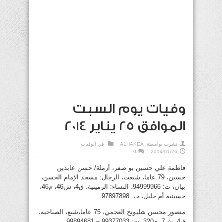
وفيات يوم السبت
الموافق 25 يناير 2014
نشرت بواسطة:
ALHAKEA
في
الوفيات
0
2014/01/26
فاطمة علي حسين بو صفر، أرملة/ حسن عابدين
حسين، 79 عاما، شيعت، الرجال: مسجد الإمام الحسن،
بيان، ت: 94999966، النساء: الرميثية، ق4، ش46، م46،
حسينية أم خليل، ت: 97897898
منصور محسن شليويح العجمي، 75 عاما،شيع، الصباحية،
ق4، ش7، م320، ت: 99377033 – 99894681