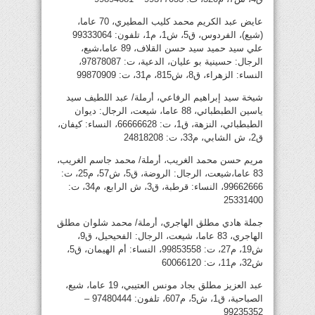
عايض عبد الكريم محمد كليب المطيري، 70 عاما،
(شيع)، الفردوس، ق5، ش1، م1، تلفون: 99333064
علي سيد حميد سيد حسن القلاف، 89 عاما،شيع،
الرجال: حسينية بو عليان، الدعية، ت: 97878087،
النساء: الزهراء، ق8، ش815، م31، ت: 99870909
شيخة سيد إبراهيم الرفاعي، أرملة/ عبد اللطيف سيد
ياسين الطبطبائي، 88 عاما، شيعت، الرجال: ديوان
الطبطبائي، النزهة، ق1، ت: 66666628، النساء: كيفان،
ق2، ش الشابي، م33، ت: 24818208
مريم حسن محمد الغريب، أرملة/ محمد جاسم الغريب،
83 عاما،شيعت، الرجال: الروضة، ق5، ش57، م25، ت:
99662666، النساء: قرطبة، ق3، ش الرابع، م34، ت:
25331400
جملة هادي مطلق الهاجري، أرملة/ محمد شلوان مطلق
الهاجري، 83 عاما، شيعت، الرجال: الفحيحيل، ق9،
ش19، م27، ت: 99853558، النساء: أم الهيمان، ق5،
ش32، م11، ت: 60066120
عبد العزيز مطلق بجاد مونس العتيبي، 19 عاما، شيع،
الصباحية، ق1، ش5، م607، تلفون: 97480444 –
99235352