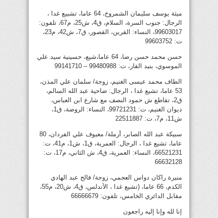
ميثة يوسف سليمان الشمروخ، 64 عاما، تشييع غدا ،
الرجال: جنوب السرة، السلام، ق4، ش25، م67، تلفون:
99603017، النساء: القرين، القصور، ق7، ش42، م23،
ت: 99603752
حسن محمد حسن رضا، 64 عاما،شيع، حسينية سيد علي
الموسوي، بنيد القار، ت: 99480988 – 99141710
الطاف محمد عيسى الغنيم، زوجة/ سلمان علي المذن،
53 عاما، تشيع غدا ، الرجال: ضاحية عبد الله السالم،
ق2، تقاطع ش حمود النصف مع شارع ابن العباس،
ديوان الغنيم، ت: 99721231، النساء: الروضة، ق1،
ش11، م7، ت: 22511887
سبيكة عبد الله الصابر، أرملة/ معيوف علي الفردان، 80
عاما، تشيع غدا ، الرجال: العمرية، ق1، ش1، م41، ت:
66521231، النساء: العمرية، ق4، ش الثاني، م17، ت:
66632128
منيرة راكان دواس العجمي، زوجة/ فالح عبد الهادي
الكدم، 66 عاما، (تشيع غدا ، الأندلس، ق4، ش20، م55،
مقابل الدائري الخامس، تلفون: 66666679
إنا لله وإنا إليه راجعون