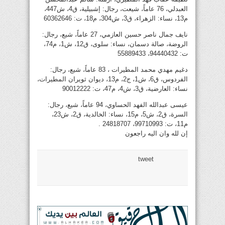
العبدلي، 76 عاماً، شيعت، رجال: إشبيلية، ق4، ش447،
م13، نساء: الزهراء، ق3، ش304، م18، ت: 60362646
نايف جمال ناصر حسين العازمي، 27 عاماً، شيع، رجال:
الروضة، صالة دسمان، نساء: سلوى، ق12، ش1، م74،
ت: 94440432، 55889433
دغيم مهدي محمد المطيرات ، 83 عاماً، شيع، رجال:
الفردوس، ق6، ش1، ج2، م13، ديوان ثويران المطيرات،
نساء: العارضية، ق3، ش4، م47، ت: 90012222
عيسى عبدالله الفهد الحساوي، 94 عاماً، شيع، رجال:
السرة، ق2، ش5، م15، نساء: الخالدية، ق2، ش23،
م11، ت: 99710993، 24818707 .
إن لله وان اليه راجعون
tweet