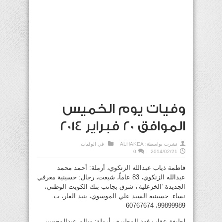
وفيات يوم الخميس
الموافق 20 فبراير 2014
نشرت بواسطة:
ALHAKEA
في
الوفيات
0
2014/02/21
فاطمة ذياب عبدالله الزنكوي، أرملة: أحمد محمد
عبدالله الزنكوي، 83 عاماً، شيعت، رجال: حسينية معرفي
الجديدة ‘الخزعلية’، شرق بجانب بنك الكويت الوطني،
نساء: حسينية السيد علي الموسوي، بنيد القار، ت:
99899989، 60767674
لطيفة عقاب فهد المطيري، أرملة: سالم عبدالمحسن