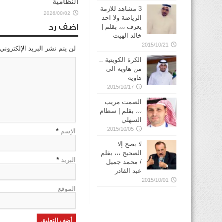
النظامية
3 مشاهد للازمة
2026/08/02
الرياضة ولا احد
اضف رد
يعرف ،،، بقلم |
خالد الهيت
2015/10/21
لن يتم نشر البريد الإلكتروني
الكرة الكويتية ..
من هاويه الى
هاويه
2015/10/17
الصمت مريب
،،، بقلم | سطام
السهلي
2015/10/05
الإسم
*
لا يصح إلا
الصحيح ،،، بقلم
البريد
*
/ محمد جميل
عبد القادر
2015/10/01
الموقع