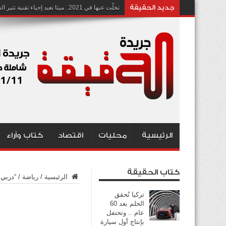
جديد الحقيقة
تخلّت عنها في 2021.. ميتا تعيد إحياء تقنية تثير الجدل بشأن انتهاك الخصوصية
الرئيسية
محليات
اقتصاد
كتاب وآراء
كتاب الحقيقة
الرئيسية
/
رياضة
/
“دربي 
تركيا تُحقق
الحلم بعد 60
عام .. وتحتفل
بإنتاج أول سيارة