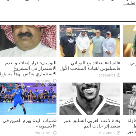
تعليمي
بي..
«السلة» يتعاقد مع اليوناني
اليوسف: قرار إنفانتينو بعدم
فاسيليوس لقيادة المنتخب الأول
الاستمرار في المشروع
الاستثماري يعكس نهجاً مسؤولاً
2026/08/03
2026/08/03
اولة
وفاة لاعب العربي السابق عنبر
«شباب اليد» يهزم الصين في
ط
سعيد إثر حادث أليم
«الآسيوية»
غير
2026/07/25
2026/08/02