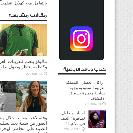
بالتعامل معه كهيكل عظمي 
مقالات مشابهة
ماليكو ينضم لتدريبات العر
وكاظمة ينتظر وصول نداو
كتاب وناقد الرياضية
2026/08/03
راكان الغفيلي: المملكة
العربية السعودية وجهة
سياحية متميزة تستحق
الاكتشاف
2023/07/29
اسباب و حلول
وفاة لاعبة مغربية خلال مح
لظاهرة ” العنف
العبور من سبتة تعيد تسلي
في ملاعبنا ” !
الضوء على مخاطر الهجرة 
2015/12/13