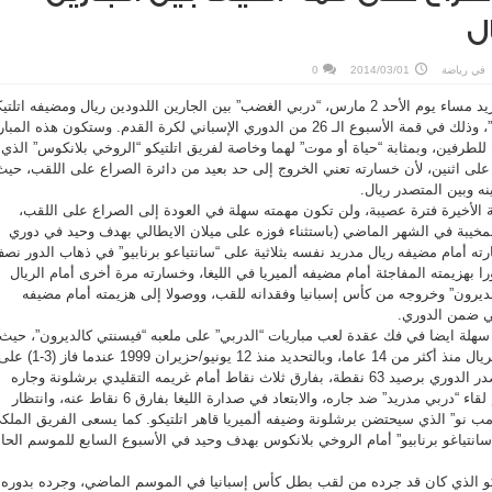
ل
في
رياضة
2014/03/01
0
ستشهد العاصمة الإسبانية مدريد مساء يوم الأحد 2 مارس، “دربي الغضب” بين الجارين اللدودين ريال ومضيفه اتلت
على ملعب “فيسنتي كالديرون”، وذلك في قمة الأسبوع الـ 26 من الدوري الإسباني لكرة القدم. وستكون هذه المب
 للطرفين، وبمثابة “حياة أو موت” لهما وخاصة لفريق اتلتيكو “الروخي بلانكوس” الذي ل
على اثنين، لأن خسارته تعني الخروج إلى حد بعيد من دائرة الصراع على اللقب، حيث
ة الأخيرة فترة عصيبة، ولن تكون مهمته سهلة في العودة إلى الصراع على اللقب،
المخيبة في الشهر الماضي (باستثناء فوزه على ميلان الايطالي بهدف وحيد في دوري
رته أمام مضيفه ريال مدريد نفسه بثلاثية على “سانتياعو برنابيو” في ذهاب الدور نص
ا بهزيمته المفاجئة أمام مضيفه ألميريا في الليغا، وخسارته مرة أخرى أمام الريال
لديرون” وخروجه من كأس إسبانيا وفقدانه للقب، ووصولا إلى هزيمته أمام مضيفه
ي ضمن الدوري.
 سهلة ايضا في فك عقدة لعب مباريات “الدربي” على ملعبه “فيسنتي كالديرون”، حيث
لم يذق نكهة الفوز فيه على الريال منذ أكثر من 14 عاما، وبالتحديد منذ 12 يونيو/حزيران 1999 عندما فاز (3-
الميرنجي. أما ريال مدريد متصدر الدوري برصيد 63 نقطة، بفارق ثلاث نقاط أمام غريمه التقليدي برشلونة وجاره
اللدود اتلتيكو، فسيحاول حسم لقاء “دربي مدريد” ضد جاره، والابتعاد في صدارة الليغا بفارق 6 نقاط عنه، وانتظار
مب نو” الذي سيحتضن برشلونة وضيفه ألميريا قاهر اتلتيكو. كما يسعى الفريق الملك
سانتياغو برنابيو” أمام الروخي بلانكوس بهدف وحيد في الأسبوع السابع للموسم الحا
لتيكو الذي كان قد جرده من لقب بطل كأس إسبانيا في الموسم الماضي، وجرده بدوره