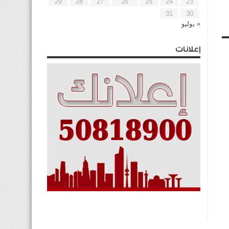
29
28
27
26
25
24
23
31
30
« يوليو
إعلانات