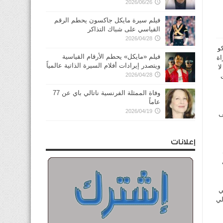
2026/06/26
فيلم سيرة مايكل جاكسون يحطم الرقم
القياسي على شباك التذاكر
2026/04/28
يكو
فيلم «مايكل» يحطم الأرقام القياسية
اراة
ويتصدر إيرادات أفلام السيرة الذاتية عالمياً
ا
2026/04/28
وفاة الممثلة الفرنسية ناتالي باي عن 77
عاماً
2026/04/19
ف
إعلانات
1) على
ي
لي