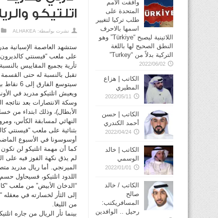
وافقت الأمم
اتلتيكو والريا
المتحدة على
طلب تركيا لتغيير
اسمها بالاحرف
نشرت بواسطة:
ALHAKEA
اللاتينية ليصبح “Türkiye” وهو
النطق الصحيح لها باللغة
التركية بدلاً من “Turkey”
2022/06/02
ثأرية بجميع المقاييس بالنسبة
تقبل بالنسبة له حتى القسمة 
الكاتب | هزاع
سيتوسع الفارق إلى 6 نقاط بينه وبين المتصدر ريال.
المطيري
ويعيش اتلتيكو مدريد في الأون
2022/05/11
وسكة الانتصارات بعد نتائجه 
الأبطال)، وذلك ابتداء من خسا
الكاتب | حسن
النهائي لمسابقة الكأس، ومرور
أحمد الكندري
بثنائية على ملعب “فيسنتي كا
2022/04/24
أوسوسونا في الأسبوع الماض
كما أن مهمة اتلتيكو لن تكون
الكاتب | خالد
الوسمي
2022/01/01
الكاتب / خالد
“الدخان الأبيض” من ملعب “كا
صالح
إلى الثأر لخسارته في معقله “
المسافريكتب:
من الليغا.
رحيل .. الوافدين
بينما ثأر الريال من جاره ات