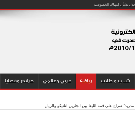
شباب و طلاب
رياضة
عربي وعالمي
جرائم وقضايا
مدريد” صراع على قمة الليغا بين الجارين اتلتيكو والريال