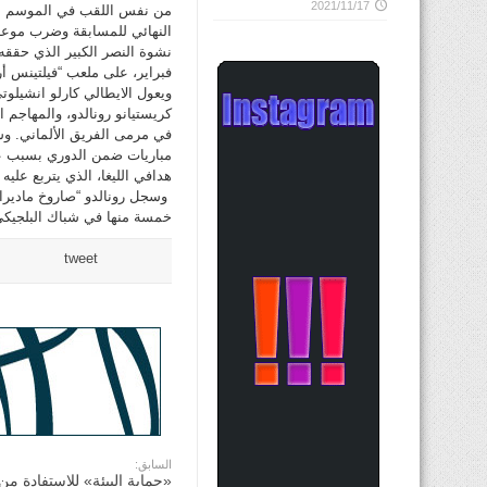
2021/11/17
من نفس اللقب في الموسم الح
النهائي للمسابقة وضرب موعدا 
فبراير، على ملعب “فيلتينس أرينا”، في ذهاب
ويعول الايطالي كارلو انشيلوتي
كريستيانو رونالدو، والمهاجم 
في مرمى الفريق الألماني. وست
مباريات ضمن الدوري بسبب عقو
خمسة منها في شباك البلجيكي ك
tweet
السابق:
«حماية البيئة» للاستفادة من