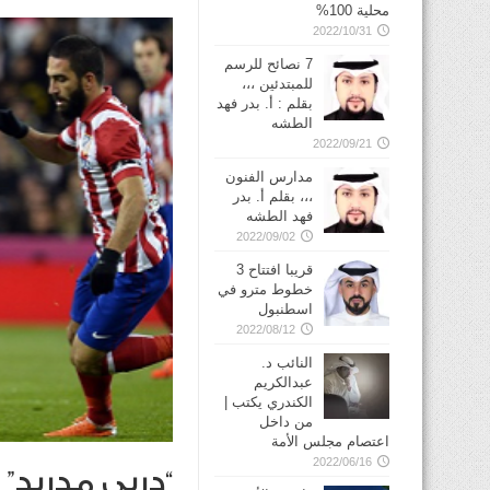
محلية 100%
2022/10/31
7 نصائح للرسم
للمبتدئين ،،،
بقلم : أ. بدر فهد
الطشه
2022/09/21
مدارس الفنون
،،، بقلم أ. بدر
فهد الطشه
2022/09/02
قريبا افتتاح 3
خطوط مترو في
2022/08/12
النائب د.
عبدالكريم
الكندري يكتب |
من داخل
اعتصام مجلس الأمة
2022/06/16
“دربي مدريد” 