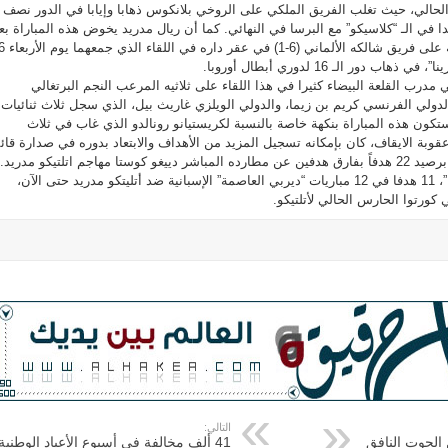
الي، حيث تغلب الفريق الملكي على الروخي بلانكوس ذهابا وإيابا في الدور نصف
في الـ “كلاسيكو” مع البرسا في النهائي. كما أن ريال مدريد يخوض هذه المباراة بع
نشوة النصر الكبير الذي حققه على فريق شا
 دور الـ 16 لدوري أبطال أوروبا.
 مدرب القلعة البيضاء كثيرا في هذا اللقاء على ثلاثيه المرعب النجم البرتغالي
الدولي الفرنسي كريم بن زيما، والدولي الويلزي غاريث بيل، الذي سجل ثلاث ثنائيات
كون هذه المباراة بنكهة خاصة بالنسبة لكريستيانو رونالدو الذي غاب في ثلاث
بة الايقاف، كان بإمكانه تسجيل المزيد من الأهداف والابتعاد بدوره في صدارة قائ
هدافي الليغا، الذي يتربع عليه برصيد 22 هدفاً بفارق هدفين عن مطارده المباشر دييغو كوستا مهاجم اتلتيكو مدريد.
وسجل رونالدو “صاروخ ماديرا”، 11 هدفا في 12 مباريات “ديربي العاصمة” الإسبانية ضد أتليتكو مدريد حتى الآن،
ورتوا الحارس الحالي لأتلتيكو.
التالي:
 الحوت النافق
41 ألف مخالفة في أسبوع الأعياد الوطنية