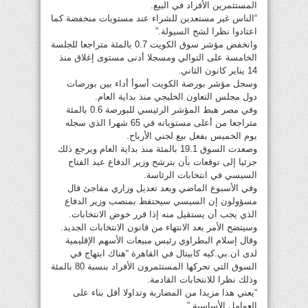
المستثمرين الأفراد في البيع.
“الناس غير مستعدين للشراء عند مستويات منخفضة كما
اعتادوا نظرا لشح السيولة.”
وانخفض مؤشر سوق الكويت 0.7 بالمئة متراجعا للجلسة
الخامسة على التوالي ومسجلا أدنى مستوى إغلاق منذ
14 يناير كانون الثاني.
وسجل مؤشر بورصة الكويت أسوأ أداء بين بورصات
دول مجلس التعاون الخليجي منذ بداية العام.
وفي مصر هبط المؤشر الرئيسي للبورصة 0.6 بالمئة
متراجعا من أعلى مستوياته في 65 شهرا الذي سجله
يوم الخميس بفعل بيع لجني الأرباح.
وصعدت السوق 19.1 بالمئة منذ بداية العام ويرجع ذلك
جزئيا إلى توقعات بأن يترشح وزير الدفاع عبد الفتاح
السيسي في انتخابات الرئاسة.
وفي الأسبوع الماضي وبعد تعديل وزاري مفاجئ قال
مسؤولون إن السيسي سيحتفظ بمنصب وزير الدفاع
الذي يجب أن يستقيل منه إذا قرر خوض الانتخابات.
وسيتضح الأمر بعد الانتهاء من قانون الانتخابات الجديد.
وقال إسلام البطراوي رئيس مبيعات الأسهم الإقليمية
لدى ان.بي.كيه كابيتال في القاهرة “هناك ابتهاج في
السوق التي تحركها المستثمرون الأفراد بنسبة 80 بالمئة
وذلك نظرا للانتخابات القادمة.
“يعني هذا مزيدا من المضاربة وتداولا أقل بناء على
العوامل الأساسية.”