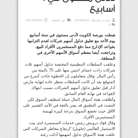
أسابيع
نشرت بواسطة:
ALHAKEA
في
اقتصاد
2014/03/03
0
هبطت بورصة الكويت لأدنى مستوى في ستة أسابيع
يوم الأحد مع تعليق تداول أسهم شركات لعدم التزامها
بقواعد الإدارج مما دفع المستثمرين الأفراد للبيع.
وتراجعت أيضا معظم أسواق الأسهم الأخرى في
المنطقة.
وعلقت السلطات التنظيمية المختصة تداول أسهم ثلاث
شركات زادت خسائر اثنتين منها على 75 بالمئة من
رأس المال. وقال متعاملون إن الخطوة جاءت أسرع من
المتوقع بعد أن كانت السلطات تنتظر عادة لنهاية مارس
آذار قبل تعليق تداول أسهم الشركات بسبب انتهاك
القواعد في نهاية العام السابق.
وأطلقت هيئة أسواق المال حملة لتنظيف السوق لكن
التشدد في التطبيق قد يضر بالثقة في الأمد القصير على
الأقل حيث تخضع السوق بدرجة كبيرة لهيمنة
المستثمرين الأفراد.
وقال فؤاد درويش رئيس خدمات السمسرة لدى بيت
الاستثمار العالمي (جلوبل) “ارتفاع مخاطر الشركات التي
علقت هيئة الأسواق تداول أسهمها أذكت رغبة