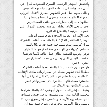
وانخفض المؤشر الرئيسي للسوق السعودية لينزل عن
أعلى مستوياته في سنوات الذي سجله يوم الخميس.
وخالف سهم جبل عمر للتطوير العقاري الاتجاه النزولي
ليقفز 8.9 بالمئة مسجلا مستوي قياسيا مرتفعا وعزا
محللون ذلك إلى مضاربات من جانب المستثمرين
الأفراد. وفي الأيام القليلة الماضية تدفقت الأموال على
الأسهم المرتبطة بالقطاع العقاري.
وفي الإمارات العربية المتحدة هوى سهم أبوظبي
الوطنية للطاقة (طاقة) 4.7 بالمئة بعدما أعلنت الشركة
شراء كونسورتيوم تملك فيه حصة قدرها 51 بالمئة
محطتي كهرباء في الهند في صفقة قيمتها 1.6 مليار
دولار. وتوسع الصفقة نطاق عمل طاقة لكنها تعرضها
للاقتصاد الهندي الذي يعاني من عدم الاستقرار في
الفترة الأخيرة.
وارتفع سهم دانة غاز 1.2 بالمئة بعدما أعلنت الشركة
خططا لبدء تطوير محطة في مصر لزيادة طاقته الإنتاجية
25 بالمئة. وربما يشير قرار الشركة إلى ثقتها في أنها
ستسترد مستحقاتها المتأخرة لدى مصر والتي تقدر
بمئات الملايين من الدولارات.
وهبط المؤشر العام لسوق أبوظبي 0.3 بالمئة متراجعا
للجلسة الثانية منذ أعلى مستوى له في خمس سنوات
الذي سجله يوم الأربعاء. وانخفض مؤشر سوق دبي 0.9
بالمئة. وظل المؤشر يتحرك في نطاق ضيق منذ أن