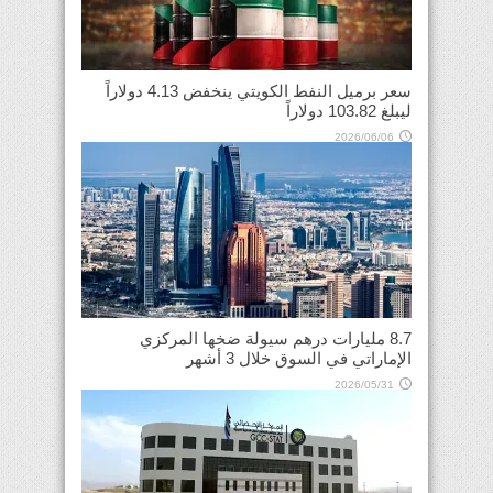
سعر برميل النفط الكويتي ينخفض 4.13 دولاراً
ليبلغ 103.82 دولاراً
2026/06/06
8.7 مليارات درهم سيولة ضخها المركزي
الإماراتي في السوق خلال 3 أشهر
2026/05/31