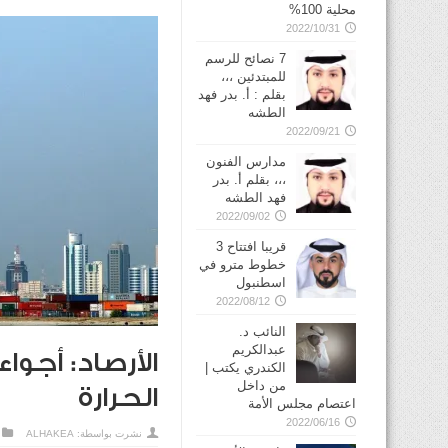
محلية 100%
2022/10/31
7 نصائح للرسم
للمبتدئين ،،،
بقلم : أ. بدر فهد
الطشه
2022/09/21
مدارس الفنون
،،، بقلم أ. بدر
فهد الطشه
2022/09/02
قريبا افتتاح 3
خطوط مترو في
2022/08/12
النائب د.
عبدالكريم
الأرصاد: أجوا
الكندري يكتب |
من داخل
الحرارة
اعتصام مجلس الأمة
2022/06/16
نشرت بواسطة:
ALHAKEA