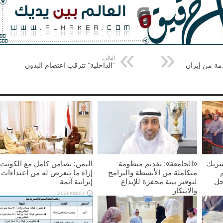
التالي:
ة من إيران
“الداخلية” تترقب اعتصام البدون
شريك
«الجامعة»: تقديم منظومة
اليمن: تضامن كامل مع الكويت
متكاملة من الأنشطة والبرامج
إزاء ما تتعرض له من اعتداءات
حل
لتوفير بيئة محفزة للإبداع
إيرانية آثمة
والابتكار
2026/08/03
2026/08/03