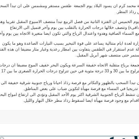
جوية محمد كرم ان يسود البلاد يوم الجمعة طقس مستقر ومشمس على ان تبدأ السح
 رذاذ المطر.
 الخميس ان الفترة الثانية من فصل الربيع تبدأ منتصف الاسبوع المقبل تقريبا وه
دافىء) وتتصف خلالها درجات الحرارة بالتقلب بين يوم وآخر فتميل الى الارتفاع
 السماء الصافية وهدوء واعتدال الرياح والتي تكون ايضا متغيرة الاتجاه بين يوم وآخ
ة لعدة ايام متتالية يساعد على قوة التبخير بسبب التيارات الصاعدة وهو ما يكون
الة عدم استقرار في الطقس يتفاوت بين امطار رعدية وغبار مثار مضيفا ان هذه الفت
تستمر حتى منتصف شهر أبريل المقبل.
جمعة برياح متقلبة الاتجاه خفيفة السرعة ويكون البحر خفيف الموج مضيفا ان درجات
الحرارة العظمى المتوقعة ستتراوح ما بين 30 
 تبدأ السحب بالظهور والتكاثر مع فرصة رذاذ احيانا ورياح جنوبية شرقية خفيفة الى
دريجيا في المساء مع فرصة مهيأة لتكوين ضباب على بعض المناطق.
تنشط الرياح الجنوبية الشرقية اكثر يوم الأحد المقبل وتؤدي الى ارتفاع امواج البح
دام مع وجود فرصة مهيأة ايضا لسقوط رذاذ مطر خلال النهار والليل.