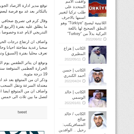
وافقت الأمم
توقع مدير ادارة الارصاد ال
المتحدة على
بالتكاثر بعد غد مع فرصة لبعض
طلب تركيا لتغيير
اسمها بالاحرف
وقال كرم في تصريح صحافي يوم
اللاتينية ليصبح “Türkiye” وهو
ما يطلق عليه بفترة (الربيع ال
النطق الصحيح لها باللغة
التدريجي لايام عدة وخصوصا مع
التركية بدلاً من “Turkey”
2022/06/02
واضاف ان ارتفاع درجات الحرار
سحبا رعدية مفاجئة احيانا وح
الكاتب | هزاع
تعرف محليا بفترة (السبق) و
المطيري
2022/05/11
وتوقع ان يتاثر الطقس يوم ال
الكاتب | حسن
19 درجة مئوية.
أحمد الكندري
وذكر ان من المتوقع بعد غد ان
2022/04/24
معتدلة السرعة وتقل السحب ت
واضاف ان من المتوقع ايضا ان 
الكاتب | خالد
لتصل ما بين ثلاث الى خمس اق
الوسمي
2022/01/01
tweet
الكاتب / خالد
صالح
المسافريكتب:
رحيل .. الوافدين