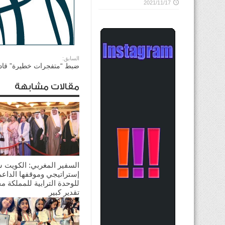
2021/11/17
السابق:
ضبط “متفجرات خطيرة” قادم
مقالات مشابهة
السفير المغربي: الكويت 
إستراتيجي وموقفها الداعم
للوحدة الترابية للمملكة م
تقدير كبير
2026/08/03