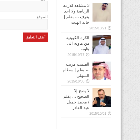
3 مشاهد للازمة
الرياضة ولا احد
يعرف ،،، بقلم |
الموقع
خالد الهيت
2015/10/21
الكرة الكويتية ..
من هاويه الى
هاويه
2015/10/17
الصمت مريب
،،، بقلم | سطام
السهلي
2015/10/05
لا يصح إلا
الصحيح ،،، بقلم
/ محمد جميل
عبد القادر
2015/10/01