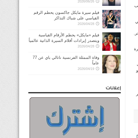
2026/06/26
ب
فيلم سيرة مايكل جاكسون يحطم الرقم
القياسي على شباك التذاكر
ي
2026/04/28
ر.
فيلم «مايكل» يحطم الأرقام القياسية
ويتصدر إيرادات أفلام السيرة الذاتية عالمياً
2026/04/28
رة
وفاة الممثلة الفرنسية ناتالي باي عن 77
عاماً
2026/04/19
و 33 درجة مئوية في حين تتراوح درجات الحرارة الصغرى ما بين 17 و
إعلانات
ر