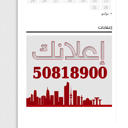
29
28
27
26
25
24
23
31
30
« يوليو
إعلانات