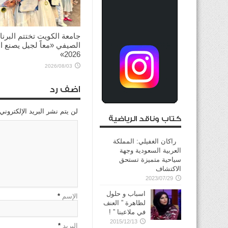
جامعة الكويت تختتم البرنا
الصيفي «معاً لجيل يصنع ال
2026»
2026/08/03
اضف رد
لن يتم نشر البريد الإلكتروني
كتاب وناقد الرياضية
راكان الغفيلي: المملكة
العربية السعودية وجهة
سياحية متميزة تستحق
الاكتشاف
2023/07/29
اسباب و حلول
الإسم
*
لظاهرة ” العنف
في ملاعبنا ” !
2015/12/13
البريد
*