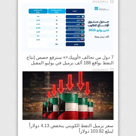
2026/06/11
7 دول من تحالف «أوپيك+» سترفع حصص إنتاج
النفط بواقع 188 ألف برميل في يوليو المقبل
2026/06/07
سعر برميل النفط الكويتي ينخفض 4.13 دولاراً
ليبلغ 103.82 دولاراً