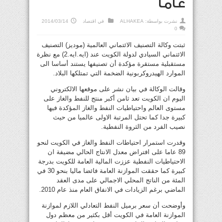
عاماً
نشرت بواسطة:
ALHAKEA
في
اقتصاد
2014/03/14
0
ثبتت وكالة التصنيف الائتماني العالمية (موديز) التصنيف
الائتماني السيادي لدولة الكويت عند (ايه.ايه.2) مع نظرة
مستقبلية مستقرة مؤكدة أن تصنيفها يستند أساسا الى
الموارد الهيدروكربونية الضخمة التي تمتلكها البلاد.
وقالت الوكالة في بيان نشر على موقعها الالكتروني
اليوم ان الكويت تعد ثامن أكبر منتج للنفط والغاز على
مستوى العالم واحتياطيات النفط والغاز المؤكدة فيها
كبيرة جدا كما تحتل المرتبة الاولى عالميا من حيث
نصيب الفرد من الثروة النفطية.
وقدرت استمرار احتياطات النفط والغاز في الكويت لنحو
89 عاما على افتراض معدل الانتاج الحالي مضيفة ان
الاحتياطيات النفطية عززت المالية العامة للكويت بدرجة
كبيرة كما حققت الموازنة العامة فائضا ماليا بنحو 30 في
المئة من الناتج المحلي الاجمالي على مدى العقد
الماضي برغم الزيادات في الانفاق العام منذ عام 2010.
وأوضحت أن سعر برميل النفط التعادلي اللازم لموازنة
الموازنة العامة في الكويت أقل بكثير من معظم دول