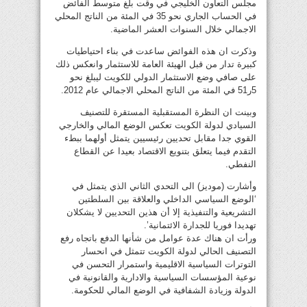
مجلس التعاون الخليجي في وقت بلغ متوسط الفائض
في الحساب الجاري نحو 35 في المئة من الناتج المحلي
الاجمالي خلال السنوات العشر الماضية.
وذكرت ان هذه الفوائض ساعدت في بناء احتياطيات
كبيرة تدار من قبل الهيئة العامة للاستثمار وانعكس ذلك
على صافي وضع الاستثمار الدولي للكويت ليبلغ نحو
5ر51 في المئة من الناتج المحلي الاجمالي عام 2012.
وبينت ان النظرة المستقبلية المستقرة للتصنيف
السيادي لدولة الكويت تعكس الوضع المالي والخارجي
القوي جدا مقابل تحديين رئيسيين يتمثل أولهما ببطء
التقدم فيما يتعلق بتنويع الاقتصاد بعيدا عن القطاع
النفطي.
وأشارت (موديز) الى التحدي الثاني الذي يتمثل في
‘الوضع السياسي الداخلي والعلاقة بين السلطتين
التشريعية والتنفيذية إلا أن هذين التحديين لا يشكلان
تهديدا فوريا للجدارة الائتمانية’.
ورأت ان هناك عدة عوامل من شأنها الدفع باتجاه رفع
التصنيف الحالي لدولة الكويت تتمثل في انحسار
التوترات السياسية الاقليمية واستمرار التحسن في
نوعية المؤسسات السياسية والادارية والقانونية في
الدولة وزيادة الشفافية في الوضع المالي للحكومة.