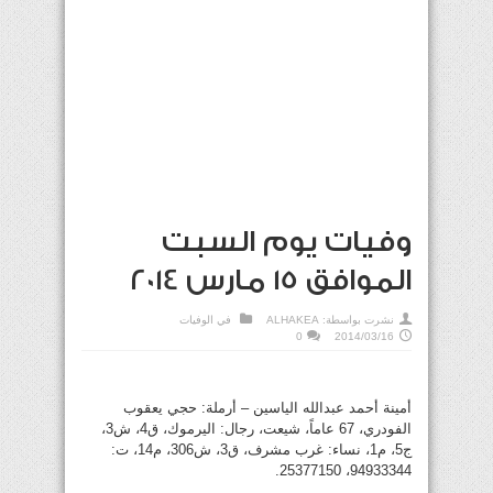
وفيات يوم السبت
الموافق 15 مارس 2014
نشرت بواسطة:
ALHAKEA
في
الوفيات
0
2014/03/16
أمينة أحمد عبدالله الياسين – أرملة: حجي يعقوب
الفودري، 67 عاماً، شيعت، رجال: اليرموك، ق4، ش3،
ج5، م1، نساء: غرب مشرف، ق3، ش306، م14، ت:
94933344، 25377150.