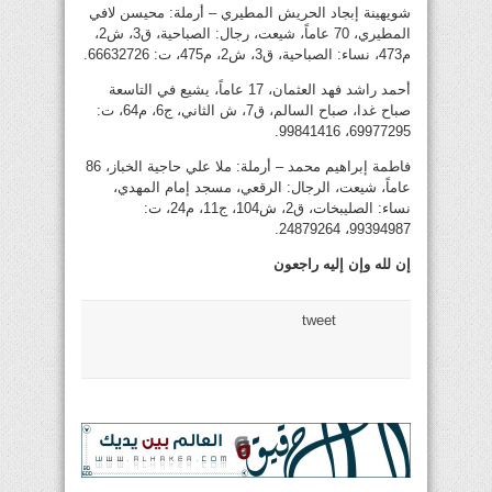
شويهينة إبجاد الحريش المطيري – أرملة: محيسن لافي
المطيري، 70 عاماً، شيعت، رجال: الصباحية، ق3، ش2،
م473، نساء: الصباحية، ق3، ش2، م475، ت: 66632726.
أحمد راشد فهد العثمان، 17 عاماً، يشيع في التاسعة
صباح غدا، صباح السالم، ق7، ش الثاني، ج6، م64، ت:
69977295، 99841416.
فاطمة إبراهيم محمد – أرملة: ملا علي حاجية الخباز، 86
عاماً، شيعت، الرجال: الرقعي، مسجد إمام المهدي،
نساء: الصليبخات، ق2، ش104، ج11، م24، ت:
99394987، 24879264.
إن لله وإن إليه راجعون
tweet