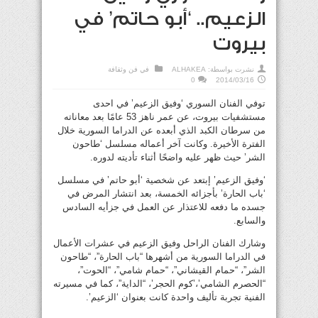
الزعيم.. ‘أبو حاتم’ في
بيروت
نشرت بواسطة:
ALHAKEA
في
فن وثقافة
0
2014/03/16
توفي الفنان السوري ‘وفيق الزعيم’ في احدى
مستشفيات بيروت، عن عمر ناهز 53 عامًا بعد معاناته
من سرطان الكبد الذي أبعده عن الدراما السورية خلال
الفترة الأخيرة. وكانت آخر أعماله مسلسل ‘طاحون
الشر’ حيث ظهر عليه واضحًا أثناء تأديته لدوره.
‘وفيق الزعيم’ إبتعد عن شخصية ‘أبو حاتم’ في مسلسل
‘باب الحارة’ بأجزائه الخمسة، بعد انتشار المرض في
جسده ما دفعه للاعتذار عن العمل في جزأيه السادس
والسابع.
وشارك الفنان الراحل وفيق الزعيم في عشرات الأعمال
في الدراما السورية من أشهرها “باب الحارة”، “طاحون
الشر”، “حمام القيشاني”، “حمام شامي”، “الحوت”،
“الحصرم الشامي’،’كوم الحجر’، “الداية”، كما في مسيرته
الفنية تجربة تأليف واحدة كانت بعنوان ‘الزعيم’.