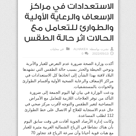
الاستعدادات في مراكز
الإسعاف والرعاية الأولية
والطوارئ للتعامل مع
الحالات اثر حالة الطقس
نشرت بواسطة:
ALHAKEA
في
محليات
0
2022/05/13
أكدت وزارة الصحة ضرورة عدم التعرض للغبار والأتربة
وتوخي الحيطة والحذر بسبب حالة الطقس التي تشهدها
البلاد لافتة بهذا الشأن إلى اتخاذها كل الاستعدادات في
مراكز الإسعاف والرعاية الصحية الأولية وأقسام الطوارئ
والحوادث بالمستشفيات.
ودعت الوزارة في بيان لها اليوم الجمعة إلى ضرورة
التأكد من توفر العلاجات اللازمة للتعامل مع الأمراض
المصاحبة لتغير الطقس والتوجه لأقرب مركز صحي في
حال عدم الاستجابة للعلاج أو الاتصال على خط الطوارئ
112 لطلب المساعدة.
وكانت إدارة الأرصاد الجوية أفادت في وقت سابق اليوم
بأن هناك نشاطا في الرياح الشمالية الغربية مثيرة للغبار
مع هبات قوية أحيانا وأن سرعة الرياح قد تتجاوز 70