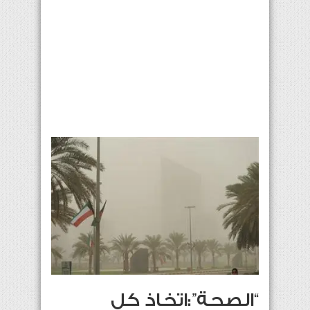
“الصحة”:اتخاذ كل