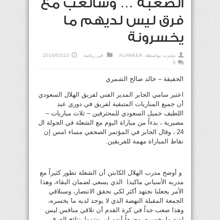
الصعبة … وسألعب مع
فرق ليس لديهم ما
يخسرونة
نشرت بواسطة:
ALHAKEA
في
رياضة
2014/03/23
0
الحقيقة – خالد صالح الشمري
اعتبر سامي الجابر المدير الفني لفريق الهلال السعودي
أن جميع المباريات المتبقية لفريق في دوري عبد
اللطيف جميل السعودي للمحترفين – ثلاث مباريات –
مصيرية ، بدءاً من مباراة اليوم مع الشعلة في الجولة ال
24 ، وقال الجابر في المؤتمر الصحفي مساء امس إن
نقاط المباراة مهمة للفريقين.
و أوضح مدرب الهلال الكابتن أن الشعلة تطور كثيراً مع
مدربه الأسباني ماكيدا الذي يسعى لضمان البقاء، وهذا
الأمر يجعلنا نجتهد أكثر لكي نحقق الانتصار، وسنلاقي
الجمعة المقبلة النهضة الذي لا يوجد لديه ما يخسره،
وهذا صعب جداً في كرة القدم أن تلاقي منافس ليس
لديه ما يخسره، مضيفاً أنهم لن يهتموا بنتائج الفرق