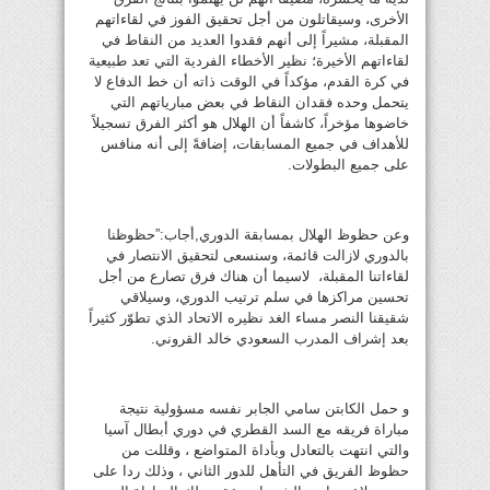
الأخرى، وسيقاتلون من أجل تحقيق الفوز في لقاءاتهم
المقبلة، مشيراً إلى أنهم فقدوا العديد من النقاط في
لقاءاتهم الأخيرة؛ نظير الأخطاء الفردية التي تعد طبيعية
في كرة القدم، مؤكداً في الوقت ذاته أن خط الدفاع لا
يتحمل وحده فقدان النقاط في بعض مبارياتهم التي
خاضوها مؤخراً، كاشفاً أن الهلال هو أكثر الفرق تسجيلاً
للأهداف في جميع المسابقات، إضافةً إلى أنه منافس
على جميع البطولات.
وعن حظوظ الهلال بمسابقة الدوري,أجاب:”حظوظنا
بالدوري لازالت قائمة، وسنسعى لتحقيق الانتصار في
لقاءاتنا المقبلة، لاسيما أن هناك فرق تصارع من أجل
تحسين مراكزها في سلم ترتيب الدوري، وسيلاقي
شقيقنا النصر مساء الغد نظيره الاتحاد الذي تطوّر كثيراً
بعد إشراف المدرب السعودي خالد القروني.
و حمل الكابتن سامي الجابر نفسه مسؤولية نتيجة
مباراة فريقه مع السد القطري في دوري أبطال آسيا
والتي انتهت بالتعادل وبأداة المتواضع ، وقللت من
حظوظ الفريق في التأهل للدور الثاني ، وذلك ردا على