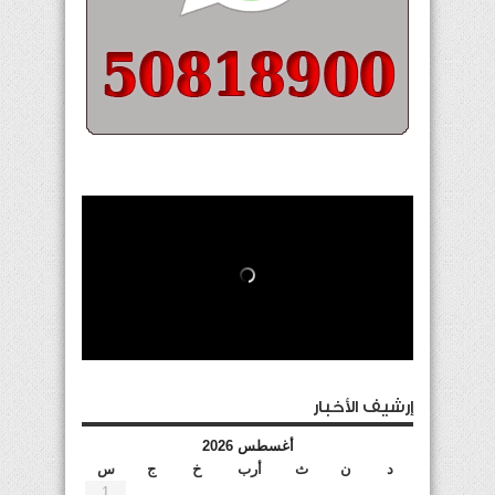
إرشيف الأخبار
أغسطس 2026
د
ن
ث
أرب
خ
ج
س
1