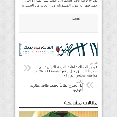
تصريح لاعبه ناصر الشمراني عقب تلك المباراة التي
حمل فيها اللاعبون المسؤولية وبرأ الجابر من الخساره
tweet
السابق:
عوض الدماك : اعادة القيمة الاجارية الى
سعرها السابق قبل رفعها بنسبة 500 % بعد
موافقة مجلس الوزراء
التالي:
آبل تخترع نظاماً لحفظ طاقة بطارية
أجهزتها
مقالات مشابهة