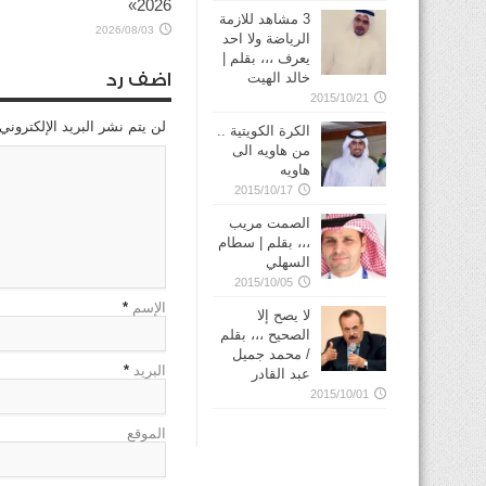
2026»
3 مشاهد للازمة
2026/08/03
الرياضة ولا احد
يعرف ،،، بقلم |
خالد الهيت
اضف رد
2015/10/21
لن يتم نشر البريد الإلكتروني
الكرة الكويتية ..
من هاويه الى
هاويه
2015/10/17
الصمت مريب
،،، بقلم | سطام
السهلي
2015/10/05
الإسم
*
لا يصح إلا
الصحيح ،،، بقلم
/ محمد جميل
البريد
*
عبد القادر
2015/10/01
الموقع