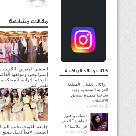
مقالات مشابهة
السفير المغربي: الكويت 
كتاب وناقد الرياضية
إستراتيجي وموقفها الداعم
للوحدة الترابية للمملكة م
راكان الغفيلي: المملكة
تقدير كبير
العربية السعودية وجهة
2026/08/03
سياحية متميزة تستحق
الاكتشاف
2023/07/29
اسباب و حلول
لظاهرة ” العنف
جامعة الكويت تختتم البرنا
في ملاعبنا ” !
الصيفي «معاً لجيل يصنع ال
2015/12/13