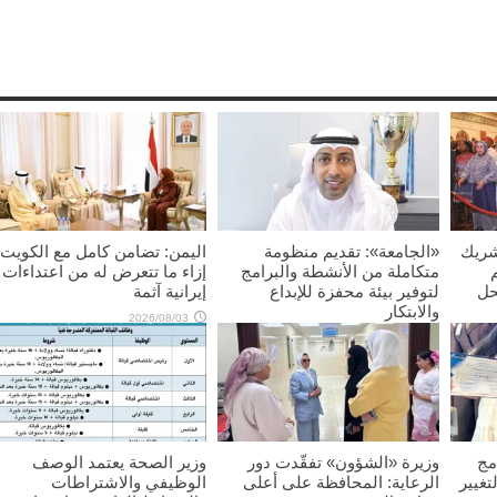
شريك
«الجامعة»: تقديم منظومة
اليمن: تضامن كامل مع الكويت
متكاملة من الأنشطة والبرامج
إزاء ما تتعرض له من اعتداءات
حل
لتوفير بيئة محفزة للإبداع
إيرانية آثمة
والابتكار
2026/08/03
2026/08/03
مج
وزيرة «الشؤون» تفقّدت دور
وزير الصحة يعتمد الوصف
تغيير
الرعاية: المحافظة على أعلى
الوظيفي والاشتراطات