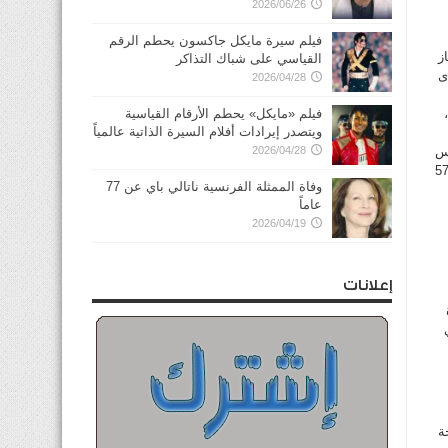
2026/06/26
فيلم سيرة مايكل جاكسون يحطم الرقم
از
القياسي على شباك التذاكر
، و557 وظيفة لدى
2026/04/28
،
فيلم «مايكل» يحطم الأرقام القياسية
ويتصدر إيرادات أفلام السيرة الذاتية عالمياً
ة لدى المجلس
2026/04/28
لفتوى والتشريع، و2489 وظيفة لدى الأمانة العامة لمجلس الوزراء، و571
وفاة الممثلة الفرنسية ناتالي باي عن 77
عاماً
2026/04/19
إعلانات
رة
يفة في
6 درجات في وزارة النفط، و622 درجة