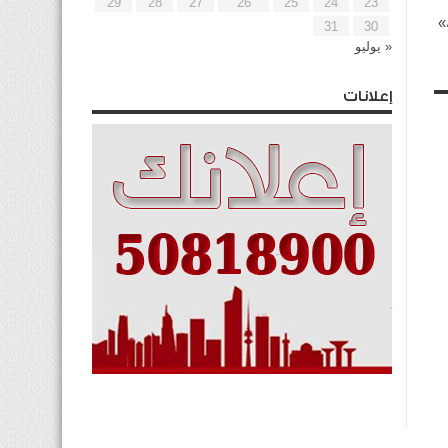
29
28
27
26
25
24
23
»
31
30
« يوليو
إعلانات