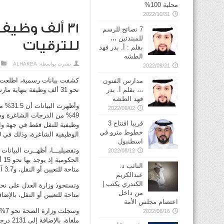
محلية 100%
2022/10/31
7 نصائح للرسم
للمبتدئين ،،،
للترقيات
بقلم : أ. بدر فهد
الطشه
نشرت بواسطة:
ALHAKEA
2022/09/21
مدارس الفنون
،،، بقلم أ. بدر
نحو 31 ألف وظيفة بنهاية مارس 2023.
فهد الطشه
2022/09/02
قريبا افتتاح 3
خطوط مترو في
الوظيفية الشاغرة، وذلك في 10 جهات حكومية.
2022/08/12
النائب د.
متاحة للتعيين أو النقل، و3.7 آلاف درجة وظيفية للترقية.
عبدالكريم
الكندري يكتب |
من داخل
متاحة للتعيين أو النقل، بالإضافة إلى 301 درجة وظيفية متا
اعتصام مجلس الأمة
2022/06/16
ملغاة، بالإضافة إلى 2131 درجة وظيفية شاغرة للتعيين أو النقل.