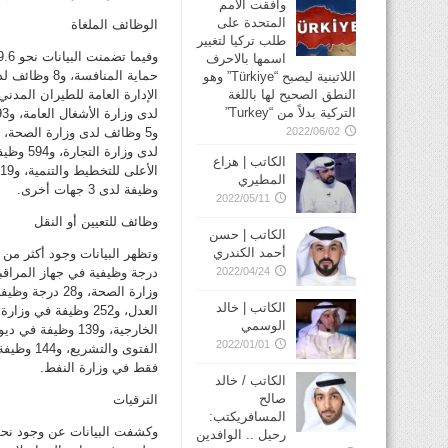
وافقت الأمم
المتحدة على
الوظائف الملغاة
طلب تركيا لتغيير
اسمها بالاحرف
اللاتينية ليصبح “Türkiye” وهو
النطق الصحيح لها باللغة
التركية بدلاً من “Turkey”
2022/06/02
الكاتب | هزاع
المطيري
وظيفة لدى 3 جهات أخرى.
2022/05/11
وظائف للتعيين أو النقل
الكاتب | حسن
أحمد الكندري
2022/04/24
الكاتب | خالد
الوسمي
2022/01/01
فقط في وزارة النفط.
الكاتب / خالد
صالح
الترقيات
المسافريكتب:
رحيل .. الوافدين